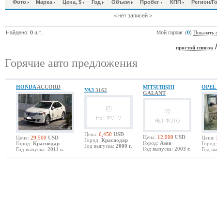
Фото
Марка
Цена, $
Год
Объем
Пробег
КПП
Регион/Г
< нет записей >
Найдено:
0
шт.
Мой гараж: (
0
)
Показать 
простой список
Горячие авто предложения
HONDA
ACCORD
OPEL
MITSUBISHI
УАЗ
3162
GALANT
Цена:
6,450
USD
Цена:
12,000
USD
Цена:
29,500
USD
Цена:
Город:
Краснодар
Город:
Азов
Город:
Краснодар
Город:
Год выпуска:
2000 г.
Год выпуска:
2003 г.
Год выпуска:
2011 г.
Год вы