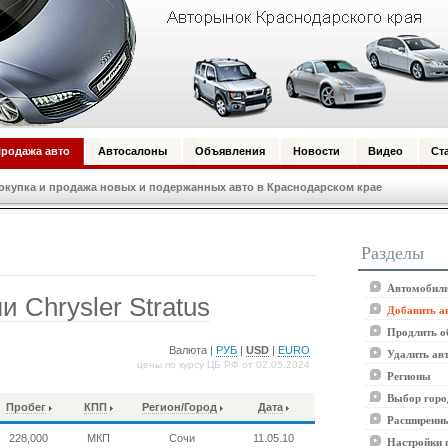
родажа авто
Автосалоны
Объявления
Новости
Видео
Ст
купка и продажа новых и подержанных авто в Краснодарском крае
Разделы
Автомобили
 Chrysler Stratus
Добавить а
Продлить о
Валюта |
РУБ
|
USD
|
EURO
Удалить ав
цены по курсу ЦБ РФ от 02.05.2024
Регионы
Выбор горо
Пробег
КПП
Регион/Город
Дата
Расширенны
228,000
МКП
Сочи
11.05.10
Настройки 