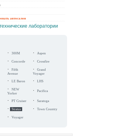
ы
ровать автосалон
технические лаборатории
·
·
300M
Aspen
·
·
Concorde
Crossfire
·
·
Fifth
Grand
Avenue
Voyager
·
·
LE Baron
LHS
·
NEW
·
Pacifica
Yorker
·
·
PT Cruiser
Saratoga
·
·
Stratus
Town Country
·
Voyager