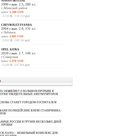
NISSAN SKYLINE
1990 г.вып. 2.5, 280 л.с.
г.Абинский район
цена:
1,200 USD
~1,123
И
, ~110 124
руб.
CHEVROLET EVANDA
2004 г.вып. 2.0, 131 л.с.
г.Лабинск
цена:
3,805 USD
~3,562
И
, ~349 184
руб.
OPEL ASTRA
2020 г.вып. 1.7, 140 л.с.
г.Северская
цена:
5,970 USD
~5,589
И
, ~547 866
руб.
И
A ОБЪЯВЛЯЕТ О БОЛЬШОМ ПРОРЫВЕ В
БОТКИ ТВЕРДОТЕЛЬНЫХ АККУМУЛЯТОРОВ
 СНОВА СТАНЕТ ГОРОДОМ-ГОСПИТАЛЕМ
УБАНИ ПОЛИЦЕЙСКИЕ ВЗЯЛИ СТАНИЧНИКА-
ОРОВ
АНИЦЕ РОССИИ И ГРУЗИИ НЕСКОЛЬКО ДНЕЙ
 ПРОБКИ
СК-NANO» - МОБИЛЬНЫЙ КОМПЛЕКС ДЛЯ