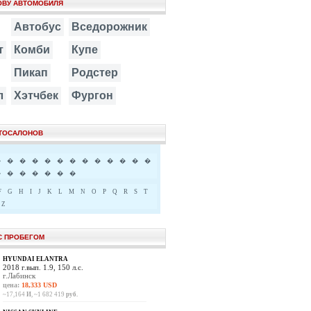
ОВУ АВТОМОБИЛЯ
Автобус
Вседорожник
т
Комби
Купе
Пикап
Родстер
л
Хэтчбек
Фургон
ВТОСАЛОНОВ
�
�
�
�
�
�
�
�
�
�
�
�
�
�
�
�
�
�
�
�
F
G
H
I
J
K
L
M
N
O
P
Q
R
S
T
Z
С ПРОБЕГОМ
HYUNDAI ELANTRA
2018 г.вып. 1.9, 150 л.с.
г.Лабинск
цена:
18,333 USD
~17,164
И
, ~1 682 419
руб.