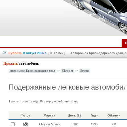
П
Суббота,
8 Август 2026 г.
| 11:47 мск
| Авторынок Краснодарского края, по
Продать
автомобиль
Chrysler
Stratus
Авторынок Краснодарского края
Подержанные легковые автомобили
Просмотр по городу: Все города,
выбрать город
Фото
Марка
Цена, $
Год
Объем
1996
2.0
Chrysler Stratus
5,300