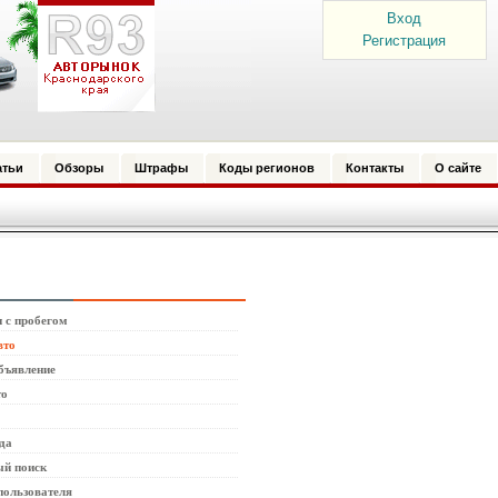
Вход
Регистрация
атьи
Обзоры
Штрафы
Коды регионов
Контакты
О сайте
 с пробегом
вто
бъявление
то
да
й поиск
пользователя