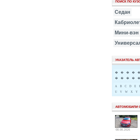
ПОИСК ПО КУЗ
Седан
Кабриоле
Мини-вэн
Универса
УКАЗАТЕЛЬ А
�
�
�
�
�
�
�
�
A
B
C
D
E
U
V
W
X
Y
АВТОМОБИЛИ 
08.08.2026