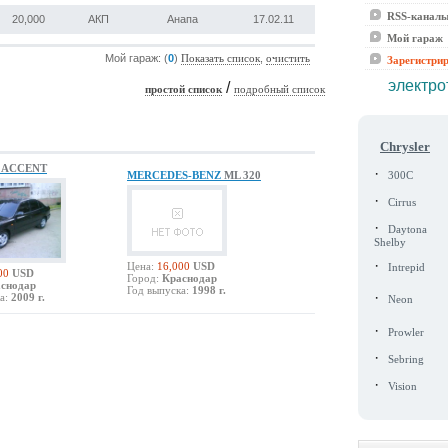
RSS-канал
20,000
АКП
Анапа
17.02.11
Мой гараж
Мой гараж: (
0
)
,
Показать список
очистить
Зарегистри
электро
/
простой список
подробный список
Chrysler
I
ACCENT
·
MERCEDES-BENZ
ML 320
300C
·
Cirrus
·
Daytona
Shelby
·
Цена:
16,000
USD
Intrepid
00
USD
Город:
Краснодар
снодар
Год выпуска:
1998 г.
·
а:
2009 г.
Neon
·
Prowler
·
Sebring
·
Vision