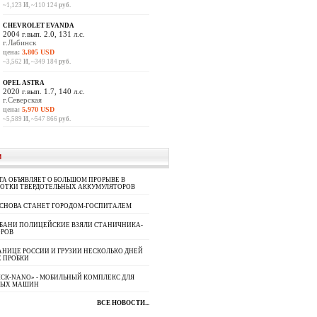
~1,123
И
, ~110 124
руб.
CHEVROLET EVANDA
2004 г.вып. 2.0, 131 л.с.
г.Лабинск
цена:
3,805 USD
~3,562
И
, ~349 184
руб.
OPEL ASTRA
2020 г.вып. 1.7, 140 л.с.
г.Северская
цена:
5,970 USD
~5,589
И
, ~547 866
руб.
И
A ОБЪЯВЛЯЕТ О БОЛЬШОМ ПРОРЫВЕ В
БОТКИ ТВЕРДОТЕЛЬНЫХ АККУМУЛЯТОРОВ
 СНОВА СТАНЕТ ГОРОДОМ-ГОСПИТАЛЕМ
УБАНИ ПОЛИЦЕЙСКИЕ ВЗЯЛИ СТАНИЧНИКА-
ОРОВ
АНИЦЕ РОССИИ И ГРУЗИИ НЕСКОЛЬКО ДНЕЙ
 ПРОБКИ
СК-NANO» - МОБИЛЬНЫЙ КОМПЛЕКС ДЛЯ
НЫХ МАШИН
ВСЕ НОВОСТИ...