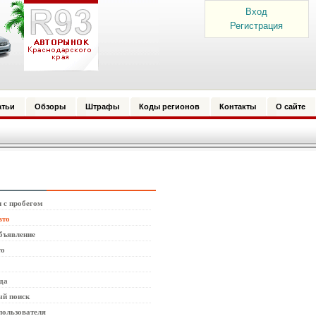
Вход
Регистрация
атьи
Обзоры
Штрафы
Коды регионов
Контакты
О сайте
 с пробегом
вто
бъявление
то
да
й поиск
пользователя