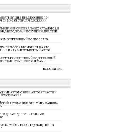
ЫБРАТЬ ЛУЧШЕЕ ПРЕДЛОЖЕНИЕ ПО
СРЕДИ МНОЖЕСТВА ПРЕДЛОЖЕНИЙ
ЛЬЗОВАНИЕ ОРИГИНАЛЬНЫХ КАТАЛОГОВ И
ОВ ДЛЯ ПОДБОРА И ПОКУПКИ ЗАПЧАСТЕЙ
РАЕМ ЭЛЕКТРОННЫЙ ПОЛИС ОСАГО
КА ПЕРВОГО АВТОМОБИЛЯ. НА ЧТО
АНИЕ И КАК ВЫБРАТЬ ПЕРВЫЙ АВТО?
ВЫБРАТЬ КАЧЕСТВЕННЫЙ ПОДЕРЖАННЫЙ
НЕ СТОЛКНУТЬСЯ С ПРОБЛЕМАМИ
ВСЕ СТАТЬИ...
АЖНЫЕ АВТОМОБИЛИ: АВТОЗАПЧАСТИ И
ОБСЛУЖИВАНИЯ
ЙСКИЙ АВТОМОБИЛЬ GEELY МК - МАШИНА
Ь
Т ЛИ ДЕЛАТЬ ДОПОЛНИТЕЛЬНУЮ
Ю?
УС ЗА РУЛЁМ – КАКАЯ ЕДА ЧАЩЕ ВСЕГО
П?