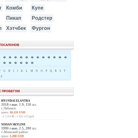
т
Комби
Купе
Пикап
Родстер
л
Хэтчбек
Фургон
ВТОСАЛОНОВ
�
�
�
�
�
�
�
�
�
�
�
�
�
�
�
�
�
�
�
�
F
G
H
I
J
K
L
M
N
O
P
Q
R
S
T
Z
С ПРОБЕГОМ
HYUNDAI ELANTRA
2018 г.вып. 1.9, 150 л.с.
г.Лабинск
цена:
18,333 USD
~17,164
И
, ~1 682 419
руб.
NISSAN SKYLINE
1990 г.вып. 2.5, 280 л.с.
г.Абинский район
цена:
1,200 USD