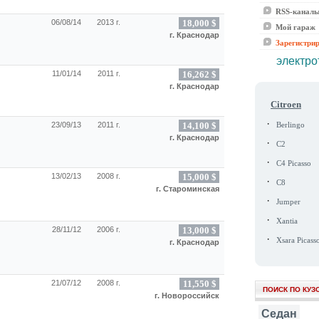
RSS-канал
06/08/14
2013 г.
18,000 $
Мой гараж
г. Краснодар
Зарегистри
электро
11/01/14
2011 г.
16,262 $
г. Краснодар
Citroen
·
23/09/13
2011 г.
14,100 $
Berlingo
г. Краснодар
·
C2
·
C4 Picasso
13/02/13
2008 г.
15,000 $
·
C8
г. Староминская
·
Jumper
·
Xantia
28/11/12
2006 г.
13,000 $
·
Xsara Picass
г. Краснодар
21/07/12
2008 г.
11,550 $
ПОИСК ПО КУЗ
г. Новороссийск
Седан