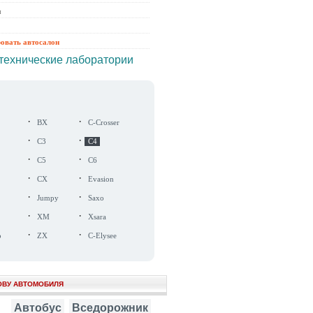
ы
ровать автосалон
технические лаборатории
·
·
BX
C-Crosser
·
·
C3
C4
·
·
C5
C6
·
·
CX
Evasion
·
·
Jumpy
Saxo
·
·
XM
Xsara
·
·
o
ZX
C-Elysee
ОВУ АВТОМОБИЛЯ
Автобус
Вседорожник