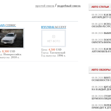
/
простой список
подробный список
АВТО СТАТЬИ
08.08.2026
КАК В
АВТОКРЕДИТУ 
08.08.2026
ИСПО
SSAN
CEDRIC
ОНЛАЙН-РЕСУРС
HYUNDAI
ACCENT
08.08.2026
ВЫБИ
08.08.2026
ПОКУП
ОБРАТИТЬ ВНИМ
08.08.2026
КАК 
Цена:
4,500
USD
а:
8,300
USD
АВТОМОБИЛЬ И 
Город:
Тахтамукай
од:
Новороссийск
Год выпуска:
1996 г.
выпуска:
2010 г.
АВТО ОБЗОРЫ
08.08.2026
ВИНТ
ОСОБЕННОСТИ 
08.08.2026
КИТА
НА КАЖДЫЙ ДЕН
08.08.2026
СТОИ
ШУМОИЗОЛЯЦИ
08.08.2026
ПЕРЕК
ПРИВОДИТ К ДТ