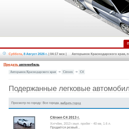
П
Суббота,
8 Август 2026 г.
| 04:17 мск
| Авторынок Краснодарского края, по
Продать
автомобиль
Citroen
C4
Авторынок Краснодарского края
Подержанные легковые автомобили
Просмотр по городу: Все города,
выбрать город
Citroen C4 2013 г.
Хэтчбек, 2013 г.вып. пробег - 40 км, 1.6 л.
Продаётся резвый...