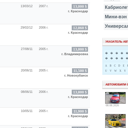
13/03/12
2007 г.
13,000 $
Кабриоле
г. Краснодар
Мини-вэн
Универса
29/02/12
2006 г.
12,060 $
г. Краснодар
УКАЗАТЕЛЬ А
27/08/11
2005 г.
13,000 $
�
�
�
�
г. Владимировка
�
�
�
�
A
B
C
D
E
20/06/11
2005 г.
11,500 $
U
V
W
X
Y
г. Новокубанск
АВТОМОБИЛИ 
08/06/11
2006 г.
13,000 $
г. Краснодар
08.08.2026
10/05/11
2005 г.
11,900 $
г. Краснодар