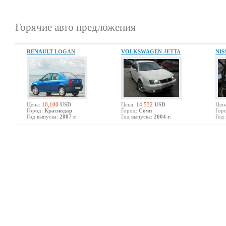
Горячие авто предложения
RENAULT
LOGAN
VOLKSWAGEN
JETTA
NI
Цена:
10,100
USD
Цена:
14,532
USD
Цен
Город:
Краснодар
Город:
Сочи
Гор
Год выпуска:
2007 г.
Год выпуска:
2004 г.
Год 