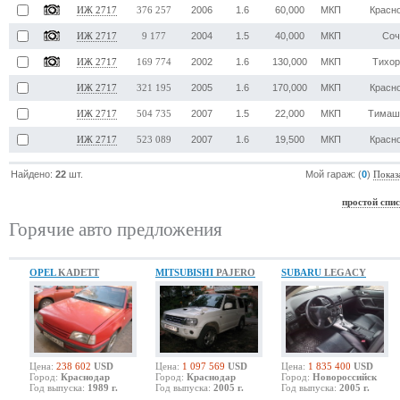
2006
1.6
60,000
МКП
Красн
ИЖ 2717
376 257
2004
1.5
40,000
МКП
Соч
ИЖ 2717
9 177
2002
1.6
130,000
МКП
Тихор
ИЖ 2717
169 774
2005
1.6
170,000
МКП
Красн
ИЖ 2717
321 195
2007
1.5
22,000
МКП
Тимаш
ИЖ 2717
504 735
2007
1.6
19,500
МКП
Красн
ИЖ 2717
523 089
Найдено:
22
шт.
Мой гараж: (
0
)
Показ
простой спи
Горячие авто предложения
OPEL
KADETT
MITSUBISHI
PAJERO
SUBARU
LEGACY
Цена:
238 602
USD
Цена:
1 097 569
USD
Цена:
1 835 400
USD
Город:
Краснодар
Город:
Краснодар
Город:
Новороссийск
Год выпуска:
1989 г.
Год выпуска:
2005 г.
Год выпуска:
2005 г.