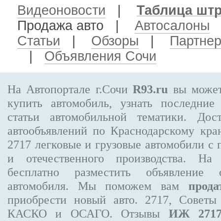
Видеоновости
|
Таблица шт
Продажа авто
|
Автосалоны
Статьи
|
Обзоры
|
Партне
|
Объявления Сочи
На Автопортале г.Сочи
R93.ru
вы может
купить автомобиль, узнать последние
статьи автомобильной тематики. Дос
автообъявлений по Краснодарскому кр
2717
легковые и грузовые автомобили с 
и отечественного производства. На
бесплатно
разместить объявление
о 
автомобиля. Мы поможем вам
прода
приобрести новый авто. 2717, Советы
КАСКО и ОСАГО. Отзывы
ИЖ 271