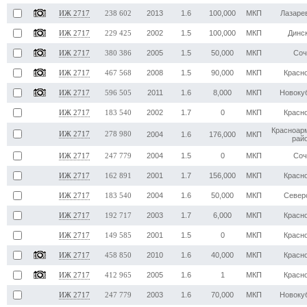
2013
1.6
100,000
МКП
Лазаре
ИЖ 2717
238 602
2002
1.5
100,000
МКП
Динс
ИЖ 2717
229 425
2005
1.5
50,000
МКП
Соч
ИЖ 2717
380 386
2008
1.5
90,000
МКП
Красн
ИЖ 2717
467 568
2011
1.6
8,000
МКП
Новоку
ИЖ 2717
596 505
2002
1.7
0
МКП
Красн
ИЖ 2717
183 540
Красноар
ИЖ 2717
278 980
2004
1.6
176,000
МКП
рай
2004
1.5
0
МКП
Соч
ИЖ 2717
247 779
2001
1.7
156,000
МКП
Красн
ИЖ 2717
162 891
2004
1.6
50,000
МКП
Север
ИЖ 2717
183 540
2003
1.7
6,000
МКП
Красн
ИЖ 2717
192 717
2001
1.5
0
МКП
Красн
ИЖ 2717
149 585
2010
1.6
40,000
МКП
Красн
ИЖ 2717
458 850
2005
1.6
1
МКП
Красн
ИЖ 2717
412 965
2003
1.6
70,000
МКП
Новоку
ИЖ 2717
247 779