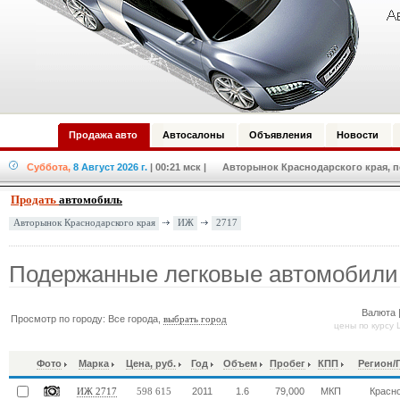
Продажа авто
Автосалоны
Объявления
Новости
Суббота,
8 Август 2026 г.
| 00:21 мск
| Авторынок Краснодарского края, по
Продать
автомобиль
ИЖ
2717
Авторынок Краснодарского края
Подержанные легковые автомобили
Валюта 
Просмотр по городу: Все города,
выбрать город
цены по курсу 
Фото
Марка
Цена, руб.
Год
Объем
Пробег
КПП
Регион/
2011
1.6
79,000
МКП
Красн
ИЖ 2717
598 615