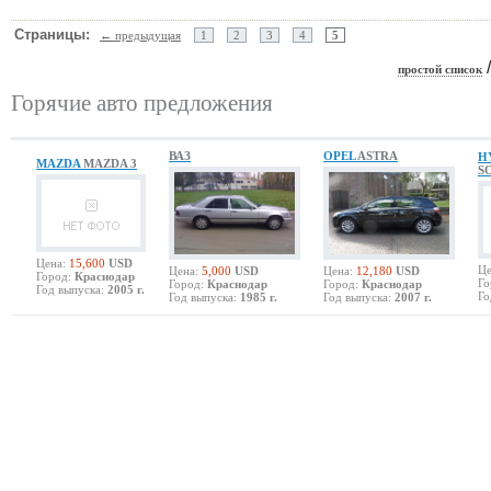
Страницы:
← предыдущая
1
2
3
4
5
простой список
Горячие авто предложения
ВАЗ
OPEL
ASTRA
H
MAZDA
MAZDA 3
S
Цена:
15,600
USD
Це
Цена:
5,000
USD
Цена:
12,180
USD
Город:
Краснодар
Го
Город:
Краснодар
Город:
Краснодар
Год выпуска:
2005 г.
Го
Год выпуска:
1985 г.
Год выпуска:
2007 г.