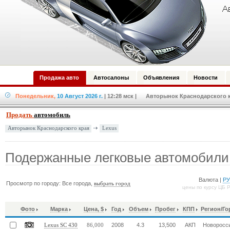
Продажа авто
Автосалоны
Объявления
Новости
Понедельник,
10 Август 2026 г.
| 12:28 мск
| Авторынок Краснодарского кр
Продать
автомобиль
Lexus
Авторынок Краснодарского края
Подержанные легковые автомобили
Валюта |
Р
Просмотр по городу: Все города,
выбрать город
цены по курсу ЦБ 
Фото
Марка
Цена, $
Год
Объем
Пробег
КПП
Регион/Го
2008
4.3
13,500
АКП
Новоросс
Lexus SC 430
86,000