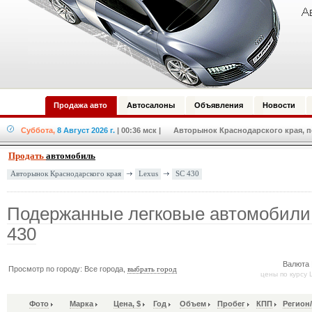
Продажа авто
Автосалоны
Объявления
Новости
Суббота,
8 Август 2026 г.
| 00:36 мск
| Авторынок Краснодарского края, по
Продать
автомобиль
Lexus
SC 430
Авторынок Краснодарского края
Подержанные легковые автомобили
430
Валюта 
Просмотр по городу: Все города,
выбрать город
цены по курсу 
Фото
Марка
Цена, $
Год
Объем
Пробег
КПП
Регион