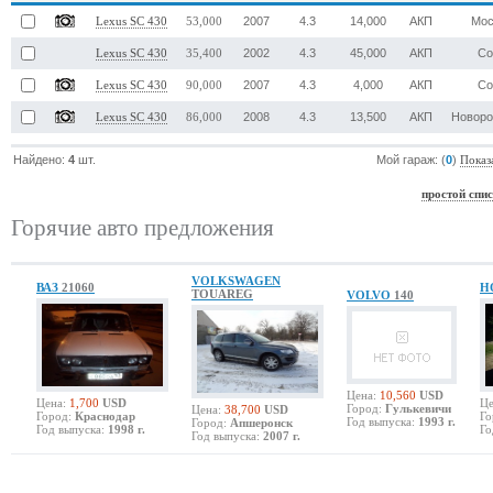
2007
4.3
14,000
АКП
Мос
Lexus SC 430
53,000
2002
4.3
45,000
АКП
Со
Lexus SC 430
35,400
2007
4.3
4,000
АКП
Со
Lexus SC 430
90,000
2008
4.3
13,500
АКП
Новоро
Lexus SC 430
86,000
Найдено:
4
шт.
Мой гараж: (
0
)
Показ
простой спи
Горячие авто предложения
VOLKSWAGEN
ВАЗ
21060
H
TOUAREG
VOLVO
140
Цена:
10,560
USD
Цена:
1,700
USD
Це
Город:
Гулькевичи
Цена:
38,700
USD
Город:
Краснодар
Го
Год выпуска:
1993 г.
Город:
Апшеронск
Год выпуска:
1998 г.
Го
Год выпуска:
2007 г.