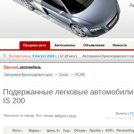
Продажа авто
Автосалоны
Объявления
Новости
Воскресенье,
9 Август 2026 г.
| 17:28 мск
| Авторынок Краснодарского кра
Продать
автомобиль
Lexus
IS 200
Авторынок Краснодарского края
Подержанные легковые автомобили
IS 200
Валюта |
Р
Просмотр по городу: Все города,
выбрать город
цены по курсу ЦБ 
Фото
Марка
Цена, $
Год
Объем
Пробег
КПП
Регион/Го