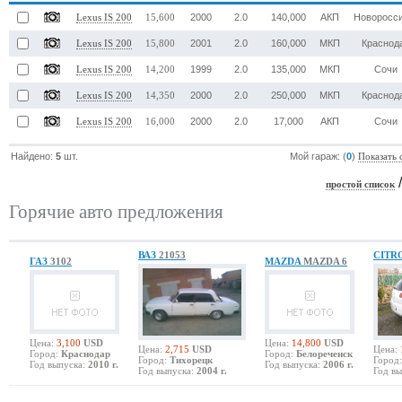
2000
2.0
140,000
АКП
Новоросс
Lexus IS 200
15,600
2001
2.0
160,000
МКП
Краснод
Lexus IS 200
15,800
1999
2.0
135,000
МКП
Сочи
Lexus IS 200
14,200
2000
2.0
250,000
МКП
Краснод
Lexus IS 200
14,350
2000
2.0
17,000
АКП
Сочи
Lexus IS 200
16,000
Найдено:
5
шт.
Мой гараж: (
0
)
Показать 
простой список
Горячие авто предложения
ВАЗ
21053
CITR
ГАЗ
3102
MAZDA
MAZDA 6
Цена:
3,100
USD
Цена:
14,800
USD
Цена:
2,715
USD
Цена:
Город:
Краснодар
Город:
Белореченск
Город:
Тихорецк
Город:
Год выпуска:
2010 г.
Год выпуска:
2006 г.
Год выпуска:
2004 г.
Год вы