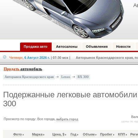
Продажа авто
Автосалоны
Объявления
Новости
Четверг,
6 Август 2026 г.
| 07:30 мск
| Авторынок Краснодарского края, по
Продать
автомобиль
Lexus
RX 300
Авторынок Краснодарского края
Подержанные легковые автомобили
300
Вал
Просмотр по городу: Все города,
выбрать город
цены по ку
Фото
Марка
Цена, $
Год
Объем
Пробег
КПП
Рег