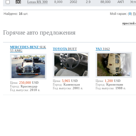
2002
2.9
88,000
АКП
Уст
Lexus RX 300
8,000
Найдено:
16
шт.
Мой гараж: (
0
)
П
простой 
Горячие авто предложения
MERCEDES-BENZ
SLK
TOYOTA
DUET
УАЗ
3162
55 AMG
Цена:
5,965
USD
Цена:
1,200
USD
Цена:
250,000
USD
Город:
Каневская
Город:
Кропоткин
Город:
Краснодар
Год выпуска:
2001 г.
Год выпуска:
1988 г.
Год выпуска:
2010 г.