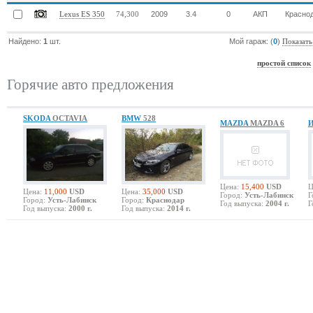
2009
3.4
0
АКП
Красно
Lexus ES 350
74,300
Найдено:
1
шт.
Мой гараж: (
0
)
Показать
простой список
Горячие авто предложения
SKODA
OCTAVIA
BMW
528
MAZDA
MAZDA 6
Цена:
15,400
USD
Ц
Цена:
11,000
USD
Цена:
35,000
USD
Город:
Усть-Лабинск
Г
Город:
Усть-Лабинск
Город:
Краснодар
Год выпуска:
2004 г.
Г
Год выпуска:
2000 г.
Год выпуска:
2014 г.