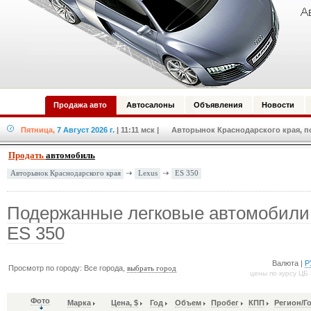
Продажа авто
Автосалоны
Объявления
Новости
Пятница,
7 Август 2026 г.
| 11:11 мск
| Авторынок Краснодарского края, по
Продать
автомобиль
Lexus
ES 350
Авторынок Краснодарского края
Подержанные легковые автомобили
ES 350
Валюта |
Р
Просмотр по городу: Все города,
выбрать город
цены по курсу ЦБ
Фото
Марка
Цена, $
Год
Объем
Пробег
КПП
Регион/Г