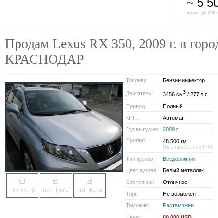
~
5 5
курс ЦБ РФ 
Продам Lexus RX 350, 2009 г. в горо
КРАСНОДАР
Топливо:
Бензин инжектор
3
Двигатель:
3456 см
/ 277 л.с.
Привод:
Полный
КПП:
Автомат
Год выпуска:
2009
г.
Пробег:
48.500 км.
(без пробега по РФ)
Тип кузова:
Вседорожник
Цвет кузова:
Белый металлик
Состояние:
Отличное
Торг:
Не возможен
Таможня:
Растаможен
Цена:
60 000 USD