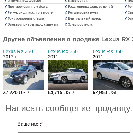
Отделка под дерево
Парктроник
Под
Противотуманные фары
Разд. спинка задн. сидений
Рег
Регул. сид. пасс. по высоте
Регулировка руля
Сиг
Тонированные стекла
Центральный замок
Эле
Электропривод пасс. сиденья
Электростекла
Другие объявления о продаже
Lexus RX 
Lexus RX 350
Lexus RX 350
Lexus RX 350
2012 г.
2011 г.
2011 г.
37,220
USD
64,715
USD
62,950
USD
Написать сообщение продавцу:
Ваше имя:
*