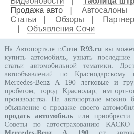
Видеоновости
|
Таблица шт
Продажа авто
|
Автосалоны
Статьи
|
Обзоры
|
Партне
|
Объявления Сочи
На Автопортале г.Сочи
R93.ru
вы может
купить автомобиль, узнать последние
статьи автомобильной тематики. Дос
автообъявлений по Краснодарскому
Mercedes-Benz A 190
легковые и гру
пробегом, город Краснодар, импортно
производства. На автопортале можно 
объявление
о продаже своего автомоби
продать автомобиль
или приобрести 
Советы по автострахованию КАСКО
Mercedes-Benz A 190
от автовла