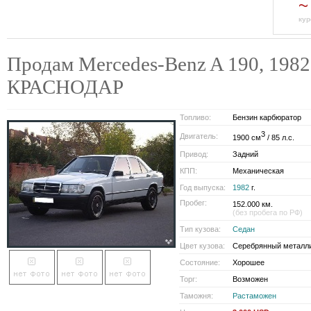
~
кур
Продам Mercedes-Benz A 190, 1982 
КРАСНОДАР
Топливо:
Бензин карбюратор
3
Двигатель:
1900 см
/ 85 л.с.
Привод:
Задний
КПП:
Механическая
Год выпуска:
1982
г.
Пробег:
152.000 км.
(без пробега по РФ)
Тип кузова:
Седан
Цвет кузова:
Серебрянный металл
Состояние:
Хорошее
Торг:
Возможен
Таможня:
Растаможен