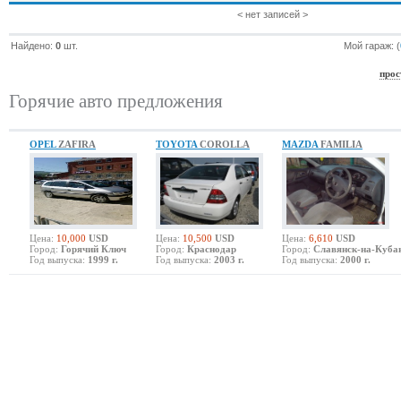
< нет записей >
Найдено:
0
шт.
Мой гараж: (
прос
Горячие авто предложения
OPEL
ZAFIRA
TOYOTA
COROLLA
MAZDA
FAMILIA
Цена:
10,000
USD
Цена:
10,500
USD
Цена:
6,610
USD
Город:
Горячий Ключ
Город:
Краснодар
Город:
Славянск-на-Куба
Год выпуска:
1999 г.
Год выпуска:
2003 г.
Год выпуска:
2000 г.