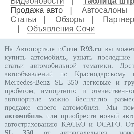
Видеоновости
|
Таблица шт
Продажа авто
|
Автосалоны
Статьи
|
Обзоры
|
Партне
|
Объявления Сочи
На Автопортале г.Сочи
R93.ru
вы может
купить автомобиль, узнать последние
статьи автомобильной тематики. Дос
автообъявлений по Краснодарскому
Mercedes-Benz SL 350
легковые и гру
пробегом, импортного и отечественно
автопортале можно бесплатно
разме
продаже своего автомобиля. Мы п
автомобиль
или приобрести новый авто
автострахованию КАСКО и ОСАГО. О
SL 350
от автовладельцев, новос