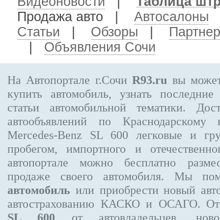
Видеоновости
|
Таблица шт
Продажа авто
|
Автосалоны
Статьи
|
Обзоры
|
Партне
|
Объявления Сочи
На Автопортале г.Сочи
R93.ru
вы может
купить автомобиль, узнать последние
статьи автомобильной тематики. Дос
автообъявлений по Краснодарскому
Mercedes-Benz SL 600
легковые и гру
пробегом, импортного и отечественно
автопортале можно бесплатно
разме
продаже своего автомобиля. Мы п
автомобиль
или приобрести новый авто
автострахованию КАСКО и ОСАГО. О
SL 600
от автовладельцев, новос