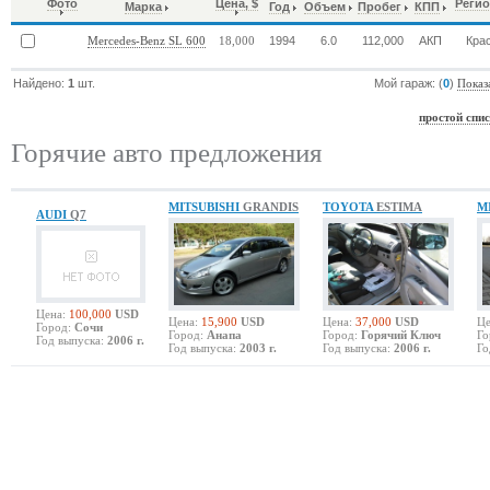
Фото
Цена, $
Регио
Марка
Год
Объем
Пробег
КПП
1994
6.0
112,000
АКП
Кра
Mercedes-Benz SL 600
18,000
Найдено:
1
шт.
Мой гараж: (
0
)
Показ
простой спи
Горячие авто предложения
MITSUBISHI
GRANDIS
TOYOTA
ESTIMA
M
AUDI
Q7
Цена:
100,000
USD
Цена:
15,900
USD
Цена:
37,000
USD
Це
Город:
Сочи
Город:
Анапа
Город:
Горячий Ключ
Го
Год выпуска:
2006 г.
Год выпуска:
2003 г.
Год выпуска:
2006 г.
Го