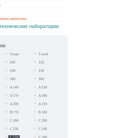
ы
ровать автосалон
технические лаборатории
enz
·
·
Coupe
T-mod
·
·
200
220
·
·
240
250
·
·
280
300
·
·
A 140
A 150
·
·
A 170
A 180
·
·
A 200
A 210
·
·
B 170
B 180
·
·
C 180
C 200
·
·
C 230
C 240
·
·
C 270
C 280