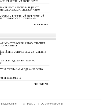
РАЕМ ЭЛЕКТРОННЫЙ ПОЛИС ОСАГО
КА ПЕРВОГО АВТОМОБИЛЯ. НА ЧТО
АНИЕ И КАК ВЫБРАТЬ ПЕРВЫЙ АВТО?
ВЫБРАТЬ КАЧЕСТВЕННЫЙ ПОДЕРЖАННЫЙ
НЕ СТОЛКНУТЬСЯ С ПРОБЛЕМАМИ
ВСЕ СТАТЬИ...
АЖНЫЕ АВТОМОБИЛИ: АВТОЗАПЧАСТИ И
ОБСЛУЖИВАНИЯ
ЙСКИЙ АВТОМОБИЛЬ GEELY МК - МАШИНА
Ь
Т ЛИ ДЕЛАТЬ ДОПОЛНИТЕЛЬНУЮ
Ю?
УС ЗА РУЛЁМ – КАКАЯ ЕДА ЧАЩЕ ВСЕГО
П?
РИЯ ГЕЛЕНДВАГЕНА
ВСЕ ОБЗОРЫ...
|
Индексы шин
|
О проекте
|
Объявления Сочи