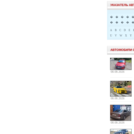
УКАЗАТЕЛЬ А
�
�
�
�
�
�
�
�
A
B
C
D
E
U
V
W
X
Y
АВТОМОБИЛИ 
08.08.2026
08.08.2026
08.08.2026