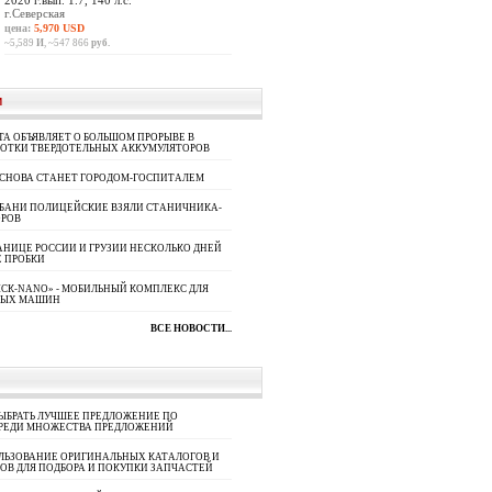
2020 г.вып. 1.7, 140 л.с.
г.Северская
цена:
5,970 USD
~5,589
И
, ~547 866
руб.
И
A ОБЪЯВЛЯЕТ О БОЛЬШОМ ПРОРЫВЕ В
БОТКИ ТВЕРДОТЕЛЬНЫХ АККУМУЛЯТОРОВ
 СНОВА СТАНЕТ ГОРОДОМ-ГОСПИТАЛЕМ
УБАНИ ПОЛИЦЕЙСКИЕ ВЗЯЛИ СТАНИЧНИКА-
ОРОВ
АНИЦЕ РОССИИ И ГРУЗИИ НЕСКОЛЬКО ДНЕЙ
 ПРОБКИ
СК-NANO» - МОБИЛЬНЫЙ КОМПЛЕКС ДЛЯ
НЫХ МАШИН
ВСЕ НОВОСТИ...
ЫБРАТЬ ЛУЧШЕЕ ПРЕДЛОЖЕНИЕ ПО
СРЕДИ МНОЖЕСТВА ПРЕДЛОЖЕНИЙ
ЛЬЗОВАНИЕ ОРИГИНАЛЬНЫХ КАТАЛОГОВ И
ОВ ДЛЯ ПОДБОРА И ПОКУПКИ ЗАПЧАСТЕЙ