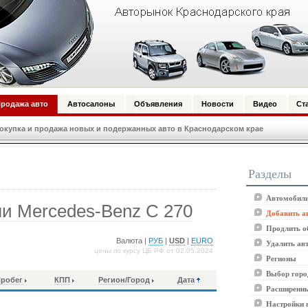
родажа авто
Автосалоны
Объявления
Новости
Видео
Ст
купка и продажа новых и подержанных авто в Краснодарском крае
Разделы
Автомобили
и Mercedes-Benz C 270
Добавить а
Продлить о
Валюта |
РУБ
|
USD
|
EURO
Удалить ав
цены по курсу ЦБ РФ от 02.05.2024
Регионы
Выбор горо
робег
КПП
Регион/Город
Дата
Расширенны
Настройки 