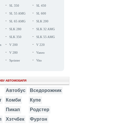
·
·
SL 350
SL 450
·
·
SL 55 AMG
SL 600
·
·
SL 65 AMG
SLK 200
·
·
SLK 280
SLK 32 AMG
·
·
SLK 350
SLK 55 AMG
·
·
n
V 200
V 220
·
·
V 280
Vaneo
·
·
Sprinter
Vito
ОВУ АВТОМОБИЛЯ
Автобус
Вседорожник
т
Комби
Купе
Пикап
Родстер
л
Хэтчбек
Фургон