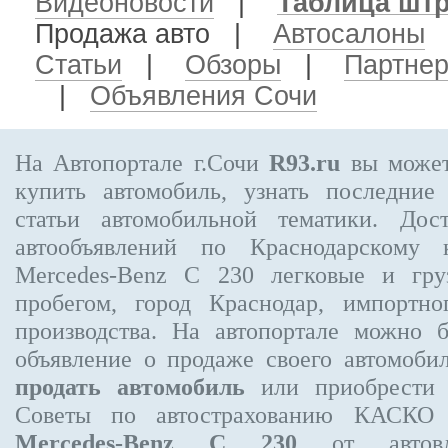
Видеоновости
|
Таблица шт
Продажа авто
|
Автосалоны
Статьи
|
Обзоры
|
Партне
|
Объявления Сочи
На Автопортале г.Сочи
R93.ru
вы может
купить автомобиль, узнать последние
статьи автомобильной тематики. Дос
автообъявлений по Краснодарскому
Mercedes-Benz C 230
легковые и гру
пробегом, город Краснодар, импортно
производства. На автопортале можно 
объявление
о продаже своего автомоби
продать автомобиль
или приобрести 
Советы по автострахованию КАСКО
Mercedes-Benz C 230
от автовла