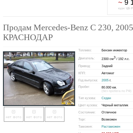
~
9 
курс ЦБ Р
Продам Mercedes-Benz C 230, 2005 
КРАСНОДАР
Топливо:
Бензин инжектор
3
Двигатель:
2300 см
/ 192 л.с.
Привод:
Задний
КПП:
Автомат
Год выпуска:
2005
г.
Пробег:
80.000 км.
(без пробега по РФ)
Тип кузова:
Седан
Цвет кузова:
Черный металлик
Состояние:
Отличное
Торг:
Возможен
Таможня:
Растаможен