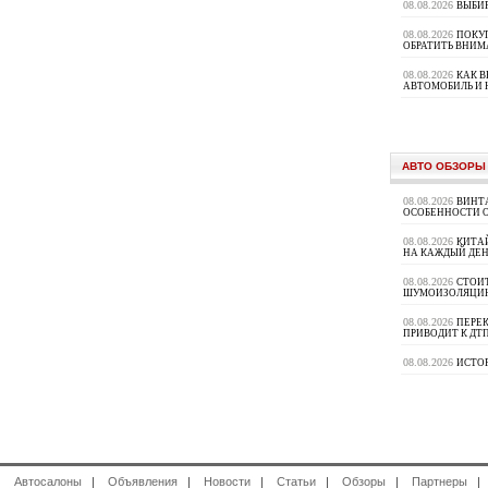
08.08.2026
ВЫБИ
08.08.2026
ПОКУП
ОБРАТИТЬ ВНИМ
08.08.2026
КАК 
АВТОМОБИЛЬ И 
АВТО ОБЗОРЫ
08.08.2026
ВИНТ
ОСОБЕННОСТИ 
08.08.2026
КИТА
НА КАЖДЫЙ ДЕН
08.08.2026
СТОИ
ШУМОИЗОЛЯЦИ
08.08.2026
ПЕРЕК
ПРИВОДИТ К ДТ
08.08.2026
ИСТО
|
Автосалоны
|
Объявления
|
Новости
|
Статьи
|
Обзоры
|
Партнеры