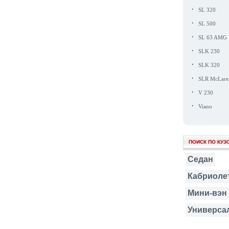
·
SL 320
·
SL 500
·
SL 63 AMG
·
SLK 230
·
SLK 320
·
SLR McLare
·
V 230
·
Viano
ПОИСК ПО КУЗ
Седан
Кабриоле
Мини-вэн
Универса