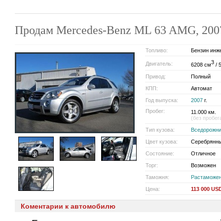
Продам Mercedes-Benz ML 63 AMG, 200
Топливо:
Бензин инж
3
Двигатель:
6208 см
/ 
Привод:
Полный
КПП:
Автомат
Год выпуска:
2007
г.
Пробег:
11.000 км.
(без пробег
Тип кузова:
Вседорожни
Цвет кузова:
Серебрянны
Состояние:
Отличное
Торг:
Возможен
Таможня:
Растаможе
Цена:
113 000 US
Коментарии к автомобилю