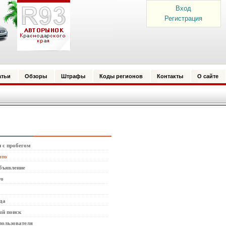
Вход
Регистрация
атьи
Обзоры
Штрафы
Коды регионов
Контакты
О сайте
 с пробегом
вто
бъявление
то
да
й поиск
пользователя