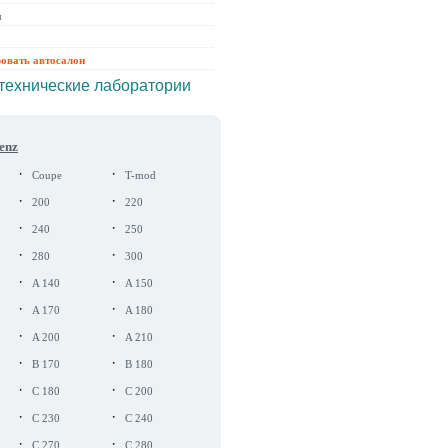
ы
ровать автосалон
технические лаборатории
enz
·
·
Coupe
T-mod
·
·
200
220
·
·
240
250
·
·
280
300
·
·
A 140
A 150
·
·
A 170
A 180
·
·
A 200
A 210
·
·
B 170
B 180
·
·
C 180
C 200
·
·
C 230
C 240
·
·
C 270
C 280