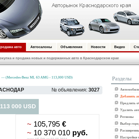
родажа авто
Автосалоны
Объявления
Новости
Видео
Ст
купка и продажа новых и подержанных авто в Краснодарском крае
Разделы
 — (Mercedes-Benz ML 63 AMG - 113,000 USD)
КРАСНОДАР
№ объявления:
3027
Автомобили
Добавить а
Продлить о
 113 000 USD
Удалить ав
Регионы
~
105,795
€
Выбор горо
~
10 370 010
руб.
Расширенны
Настройки 
курс ЦБ РФ от 02.05.2024