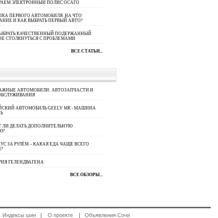
РАЕМ ЭЛЕКТРОННЫЙ ПОЛИС ОСАГО
КА ПЕРВОГО АВТОМОБИЛЯ. НА ЧТО
АНИЕ И КАК ВЫБРАТЬ ПЕРВЫЙ АВТО?
ВЫБРАТЬ КАЧЕСТВЕННЫЙ ПОДЕРЖАННЫЙ
НЕ СТОЛКНУТЬСЯ С ПРОБЛЕМАМИ
ВСЕ СТАТЬИ...
АЖНЫЕ АВТОМОБИЛИ: АВТОЗАПЧАСТИ И
ОБСЛУЖИВАНИЯ
ЙСКИЙ АВТОМОБИЛЬ GEELY МК - МАШИНА
Ь
Т ЛИ ДЕЛАТЬ ДОПОЛНИТЕЛЬНУЮ
Ю?
УС ЗА РУЛЁМ – КАКАЯ ЕДА ЧАЩЕ ВСЕГО
П?
РИЯ ГЕЛЕНДВАГЕНА
ВСЕ ОБЗОРЫ...
|
Индексы шин
|
О проекте
|
Объявления Сочи