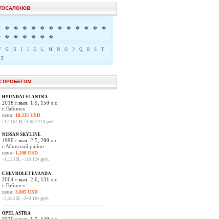
ВТОСАЛОНОВ
�
�
�
�
�
�
�
�
�
�
�
�
�
�
�
�
�
�
�
�
F
G
H
I
J
K
L
M
N
O
P
Q
R
S
T
Z
С ПРОБЕГОМ
HYUNDAI ELANTRA
2018 г.вып. 1.9, 150 л.с.
г.Лабинск
цена:
18,333 USD
~17,164
И
, ~1 682 419
руб.
NISSAN SKYLINE
1990 г.вып. 2.5, 280 л.с.
г.Абинский район
цена:
1,200 USD
~1,123
И
, ~110 124
руб.
CHEVROLET EVANDA
2004 г.вып. 2.0, 131 л.с.
г.Лабинск
цена:
3,805 USD
~3,562
И
, ~349 184
руб.
OPEL ASTRA