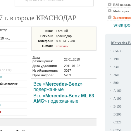
RSS-канал
Мой гараж
7 г. в городе КРАСНОДАР
Зарегистри
электро
ектор
Имя:
Евгений
Регион:
Краснодар
510 л.с.
Телефон:
89016117280
Mercedes-B
E-mail:
показать
·
Cabrio
Дата
·
22.01.2010
190
размещения:
Дата удаления:
2011-01-22
·
230
а по РФ)
№ объявления:
3027
·
Просмотров:
5269
260
к
·
500
Все «
Mercedes-Benz
»
й металлик
подержанные
·
A 160
Все «
Mercedes-Benz ML 63
·
A 190
AMG
» подержанные
н
·
B 150
D
·
B 200
·
C 220
·
C 250