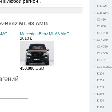
й в любой регион .
·
C 32 AMG
·
C 36 AMG
·
CL 420
s-Benz ML 63 AMG
·
CL 600
·
 AMG
Mercedes-Benz ML 63 AMG
CLK 200
2010 г.
·
CLK 240
·
CLK 320
·
CLK 500
·
CLS 320
·
CLS 55 AM
450,000
USD
·
E 220
вгений
·
E 250
·
E 290
·
E 350
·
E 420
·
E 500