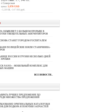
2020 г.вып. 1.7, 140 л.с.
г.Северская
цена:
5,970 USD
~5,589
И
, ~547 866
руб.
И
A ОБЪЯВЛЯЕТ О БОЛЬШОМ ПРОРЫВЕ В
БОТКИ ТВЕРДОТЕЛЬНЫХ АККУМУЛЯТОРОВ
 СНОВА СТАНЕТ ГОРОДОМ-ГОСПИТАЛЕМ
УБАНИ ПОЛИЦЕЙСКИЕ ВЗЯЛИ СТАНИЧНИКА-
ОРОВ
АНИЦЕ РОССИИ И ГРУЗИИ НЕСКОЛЬКО ДНЕЙ
 ПРОБКИ
СК-NANO» - МОБИЛЬНЫЙ КОМПЛЕКС ДЛЯ
НЫХ МАШИН
ВСЕ НОВОСТИ...
ЫБРАТЬ ЛУЧШЕЕ ПРЕДЛОЖЕНИЕ ПО
СРЕДИ МНОЖЕСТВА ПРЕДЛОЖЕНИЙ
ЛЬЗОВАНИЕ ОРИГИНАЛЬНЫХ КАТАЛОГОВ И
ОВ ДЛЯ ПОДБОРА И ПОКУПКИ ЗАПЧАСТЕЙ