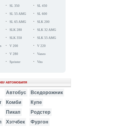
·
·
SL 350
SL 450
·
·
SL 55 AMG
SL 600
·
·
SL 65 AMG
SLK 200
·
·
SLK 280
SLK 32 AMG
·
·
SLK 350
SLK 55 AMG
·
·
n
V 200
V 220
·
·
V 280
Vaneo
·
·
Sprinter
Vito
ОВУ АВТОМОБИЛЯ
Автобус
Вседорожник
т
Комби
Купе
Пикап
Родстер
л
Хэтчбек
Фургон