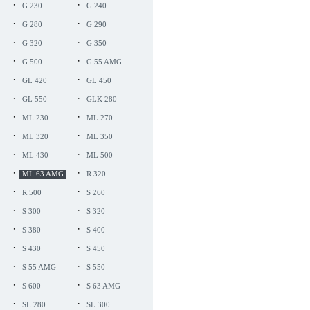
·
·
G 230
G 240
·
·
G 280
G 290
·
·
G 320
G 350
·
·
G 500
G 55 AMG
·
·
GL 420
GL 450
·
·
GL 550
GLK 280
·
·
ML 230
ML 270
·
·
ML 320
ML 350
·
·
ML 430
ML 500
·
·
ML 63 AMG
R 320
·
·
R 500
S 260
·
·
S 300
S 320
·
·
S 380
S 400
·
·
S 430
S 450
·
·
S 55 AMG
S 550
·
·
S 600
S 63 AMG
·
·
SL 280
SL 300