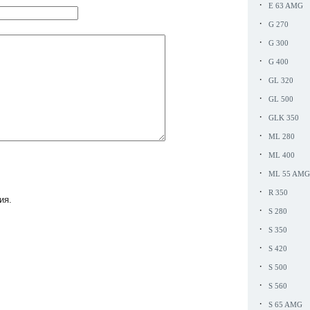
·
E 63 AMG
·
G 270
·
G 300
·
G 400
·
GL 320
·
GL 500
·
GLK 350
·
ML 280
·
ML 400
·
ML 55 AMG
·
R 350
ия.
·
S 280
·
S 350
·
S 420
·
S 500
·
S 560
·
S 65 AMG