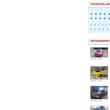
УКАЗАТЕЛЬ А
�
�
�
�
�
�
�
�
A
B
C
D
E
U
V
W
X
Y
АВТОМОБИЛИ 
08.08.2026
08.08.2026
08.08.2026