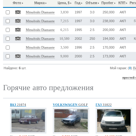
Фото
Марка
Цена, $
Год
Объем
Пробег
КПП
Рег
1997
3.0
250,000
АКП
Mitsubishi Diamante
3,830
1997
3.0
238,000
АКП
Г
Mitsubishi Diamante
7,215
1995
2.5
200,000
АКП
Mitsubishi Diamante
6,215
2002
250
194,000
АКП
К
Mitsubishi Diamante
10,580
1996
2.5
170,000
АКП
Mitsubishi Diamante
3,500
2000
2.5
173,000
АКП
Mitsubishi Diamante
9,000
Найдено:
6
шт.
Мой гараж: (
0
)
П
простой 
Горячие авто предложения
ВАЗ
21074
VOLKSWAGEN
GOLF
ГАЗ
31022