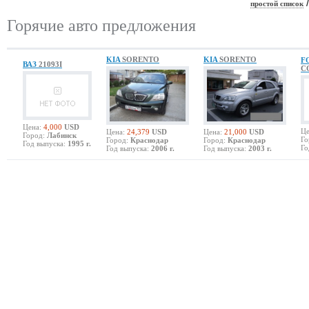
простой список
Горячие авто предложения
KIA
SORENTO
KIA
SORENTO
F
ВАЗ
21093I
C
Цена:
4,000
USD
Це
Цена:
24,379
USD
Цена:
21,000
USD
Город:
Лабинск
Го
Город:
Краснодар
Город:
Краснодар
Год выпуска:
1995 г.
Го
Год выпуска:
2006 г.
Год выпуска:
2003 г.