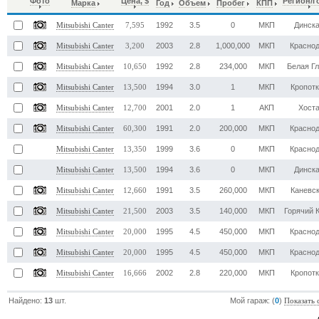
Фото
Цена, $
Регион/Г
Марка
Год
Объем
Пробег
КПП
1992
3.5
0
МКП
Динск
Mitsubishi Canter
7,595
2003
2.8
1,000,000
МКП
Красно
Mitsubishi Canter
3,200
1992
2.8
234,000
МКП
Белая Г
Mitsubishi Canter
10,650
1994
3.0
1
МКП
Кропот
Mitsubishi Canter
13,500
2001
2.0
1
АКП
Хост
Mitsubishi Canter
12,700
1991
2.0
200,000
МКП
Красно
Mitsubishi Canter
60,300
1999
3.6
0
МКП
Красно
Mitsubishi Canter
13,350
1994
3.6
0
МКП
Динск
Mitsubishi Canter
13,500
1991
3.5
260,000
МКП
Каневс
Mitsubishi Canter
12,660
2003
3.5
140,000
МКП
Горячий 
Mitsubishi Canter
21,500
1995
4.5
450,000
МКП
Красно
Mitsubishi Canter
20,000
1995
4.5
450,000
МКП
Красно
Mitsubishi Canter
20,000
2002
2.8
220,000
МКП
Кропот
Mitsubishi Canter
16,666
Найдено:
13
шт.
Мой гараж: (
0
)
Показать 