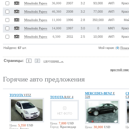
2007
3.2
93,000
АКП
Крас
Mitsubishi Pajero
36,000
2008
3.2
77,000
АКП
Крас
Mitsubishi Pajero
46,360
1996
2.8
350,000
АКП
Ма
Mitsubishi Pajero
11,000
1997
3.0
0
МКП
Крас
Mitsubishi Pajero
14,000
2011
2.5
10,000
АКП
Крас
Mitsubishi Pajero
6,500
Найдено:
67
шт.
Мой гараж: (
0
)
Показ
Страницы:
1
2
следующая →
простой спи
Горячие авто предложения
MERCEDES-BENZ
E
C
TOYOTA
VITZ
320
C
TOYOTA
RAV 4
Цена:
7,000
USD
Цена:
5,350
USD
Город:
Краснодар
Цена:
30,000
USD
Це
Город:
Анапа