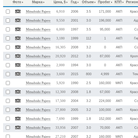
Фото
Марка
Цена, $
Год
Объем
Пробег
КПП
Регион
2006
3.5
171,000
АКП
Крас
Mitsubishi Pajero
6,910
2001
3.0
196,000
АКП
Ад
Mitsubishi Pajero
9,550
1997
3.5
95,000
АКП
С
Mitsubishi Pajero
6,000
1999
112
1
АКП
Ги
Mitsubishi Pajero
3,180
2008
3.2
0
АКП
С
Mitsubishi Pajero
16,305
2012
3.0
87,000
АКП
Кроп
Mitsubishi Pajero
20,920
1994
3.0
0
АКП
Крас
Mitsubishi Pajero
2,000
2015
800
4,999
АКП
Те
Mitsubishi Pajero
3,600
1990
2.5
160,000
МКП
Крас
Mitsubishi Pajero
5,920
2008
1.8
67,000
АКП
Крас
Mitsubishi Pajero
12,300
2004
3.2
224,000
АКП
С
Mitsubishi Pajero
17,500
2005
3.2
100,000
АКП
Крас
Mitsubishi Pajero
27,800
1999
1.8
152,000
АКП
Крас
Mitsubishi Pajero
7,690
2007
3.0
70,000
АКП
С
Mitsubishi Pajero
33,956
2007
3.2
160,000
МКП
Ад
Mitsubishi Pajero
27,210