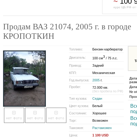
~
100 
курс ЦБ РФ от 
Продам ВАЗ 21074, 2005 г. в городе
КРОПОТКИН
Топливо:
Бензин карбюратор
3
Двигатель:
100 см
/ 75 л.с.
Т
Привод:
Задний
КПП:
Механическая
Дата
Год выпуска:
2005
г.
раз
Пробег:
Дата
72.000 км.
(без пробега по РФ)
№ о
Про
Тип кузова:
Седан
Вс
Цвет кузова:
Белый
по
Состояние:
Хорошее
Вс
Торг:
Возможен
по
Таможня:
Растаможен
Цена:
1 100 USD