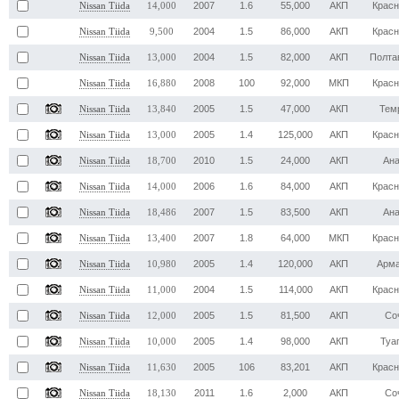
2007
1.6
55,000
АКП
Крас
Nissan Tiida
14,000
2004
1.5
86,000
АКП
Крас
Nissan Tiida
9,500
2004
1.5
82,000
АКП
Полта
Nissan Tiida
13,000
2008
100
92,000
МКП
Крас
Nissan Tiida
16,880
2005
1.5
47,000
АКП
Тем
Nissan Tiida
13,840
2005
1.4
125,000
АКП
Крас
Nissan Tiida
13,000
2010
1.5
24,000
АКП
Ан
Nissan Tiida
18,700
2006
1.6
84,000
АКП
Крас
Nissan Tiida
14,000
2007
1.5
83,500
АКП
Ан
Nissan Tiida
18,486
2007
1.8
64,000
МКП
Крас
Nissan Tiida
13,400
2005
1.4
120,000
АКП
Арм
Nissan Tiida
10,980
2004
1.5
114,000
АКП
Крас
Nissan Tiida
11,000
2005
1.5
81,500
АКП
Со
Nissan Tiida
12,000
2005
1.4
98,000
АКП
Туа
Nissan Tiida
10,000
2005
106
83,201
АКП
Крас
Nissan Tiida
11,630
2011
1.6
2,000
АКП
Со
Nissan Tiida
18,130