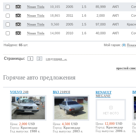
2005
1.5
85,999
АКП
Со
Nissan Tiida
10,105
2011
1.6
2,000
АКП
Со
Nissan Tiida
18,865
2005
1.5
97,000
АКП
Крас
Nissan Tiida
9,560
2010
1.6
40,000
АКП
Со
Nissan Tiida
14,000
Найдено:
65
шт.
Мой гараж: (
0
)
Показ
Страницы:
1
2
следующая →
простой спи
Горячие авто предложения
VOLVO
240
ВАЗ
21093I
В
RENAULT
MEGANE
Цена:
12,000
USD
Цена:
2,000
USD
Цена:
4,500
USD
Це
Город:
Краснодар
Город:
Краснодар
Город:
Краснодар
Го
Год выпуска:
2006 г.
Год выпуска:
1980 г.
Год выпуска:
2003 г.
Го