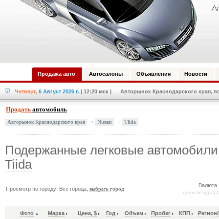
Продажа авто
Автосалоны
Объявления
Новости
Четверг,
6 Август 2026 г.
| 12:20 мск
| Авторынок Краснодарского края, по
Продать
автомобиль
Nissan
Tiida
Авторынок Краснодарского края
Подержанные легковые автомобили
Tiida
Валюта 
Просмотр по городу: Все города,
выбрать город
цены по курсу 
Фото
Марка
Цена, $
Год
Объем
Пробег
КПП
Регион