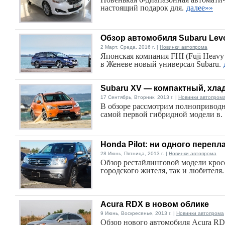
настоящий подарок для.
далее»»
Обзор автомобиля Subaru Lev
2 Март, Среда, 2016 г. |
Новинки автопрома
Японская компания FHI (Fuji Heavy 
в Женеве новый универсал Subaru.
Subaru XV — компактный, хл
17 Сентябрь, Вторник, 2013 г. |
Новинки автопром
В обзоре рассмотрим полноприводн
самой первой гибридной модели в.
Honda Pilot: ни одного перепл
28 Июнь, Пятница, 2013 г. |
Новинки автопрома
Обзор рестайлинговой модели кросс
городского жителя, так и любителя.
Acura RDX в новом облике
9 Июнь, Воскресенье, 2013 г. |
Новинки автопрома
Обзор нового автомобиля Acura RD