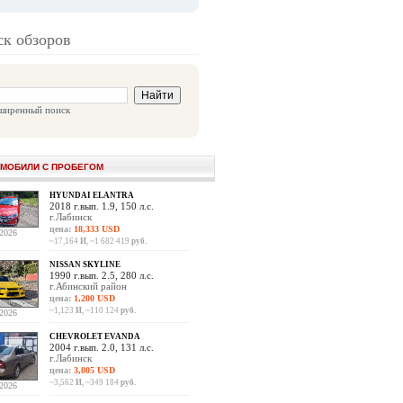
к обзоров
ширенный поиск
МОБИЛИ С ПРОБЕГОМ
HYUNDAI ELANTRA
2018 г.вып. 1.9, 150 л.с.
г.Лабинск
цена:
18,333 USD
.2026
~17,164
И
, ~1 682 419
руб.
NISSAN SKYLINE
1990 г.вып. 2.5, 280 л.с.
г.Абинский район
цена:
1,200 USD
~1,123
И
, ~110 124
руб.
.2026
CHEVROLET EVANDA
2004 г.вып. 2.0, 131 л.с.
г.Лабинск
цена:
3,805 USD
~3,562
И
, ~349 184
руб.
.2026