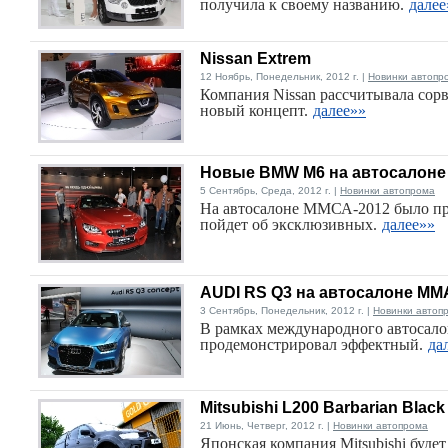
получила к своему названию.
далее
Nissan Extrem
12 Ноябрь, Понедельник, 2012 г. |
Новинки автопр
Компания Nissan рассчитывала сорв
новый концепт.
далее»»
Новые BMW M6 на автосалоне
5 Сентябрь, Среда, 2012 г. |
Новинки автопрома
На автосалоне ММСА-2012 было пре
пойдет об эксклюзивных.
далее»»
AUDI RS Q3 на автосалоне ММ
3 Сентябрь, Понедельник, 2012 г. |
Новинки автоп
В рамках международного автосал
продемонстрировал эффектный.
да
Mitsubishi L200 Barbarian Black 
21 Июнь, Четверг, 2012 г. |
Новинки автопрома
Японская компания Mitsubishi буд