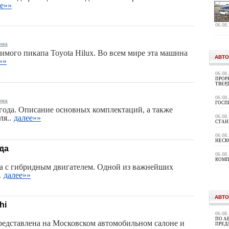
ее»»
06.08
ома
мого пикапа Toyota Hilux. Во всем мире эта машина
АВТО
»»
06.08
ПРОР
ТВЕР
06.08
ома
ГОСП
года. Описание основных комплектаций, а также
ля..
далее»»
06.08
СТАН
06.08
НЕСК
да
06.08
КОМП
да с гибридным двигателем. Одной из важнейших
.
далее»»
АВТО
hi
06.08
ПО А
представлена на Московском автомобильном салоне и
ПРЕД