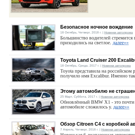
Безопасное ночное вождение
18 Октябрь, Четверг, 2018 г. |
Новинки автопрома
Большинство водителей стремится 
приходились на светлое.
далее»»
Toyota Land Cruiser 200 Excal
18 Октябрь, Среда, 2017 г. |
Новинки автопрома
Toyota представила на российском 
получило имя Excalibur. Именно так
Этому автомобилю не страшен
25 Март, Суббота, 2017 г. |
Новинки автопрома
Обновлённый BMW X1 - это почти п
автомобиле сложилось у.
далее»»
Обзор Citroen C4 с коробкой а
7 Апрель, Четверг, 2016 г. |
Новинки автопрома
Новенькая 6-диапазонная автомати