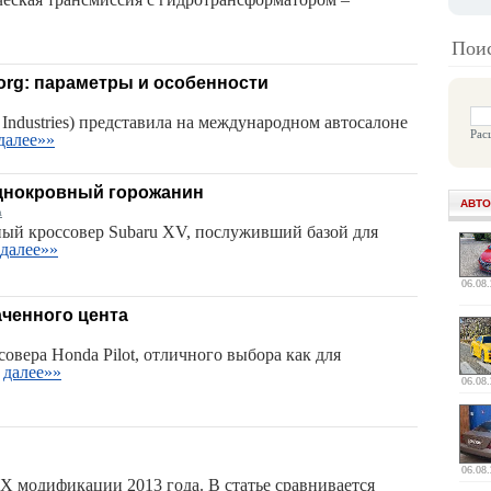
Поис
org: параметры и особенности
Industries) представила на международном автосалоне
Рас
далее»»
аднокровный горожанин
АВТО
а
ый кроссовер Subaru XV, послуживший базой для
далее»»
06.08
аченного цента
овера Honda Pilot, отличного выбора как для
далее»»
06.08
06.08
X модификации 2013 года. В статье сравнивается