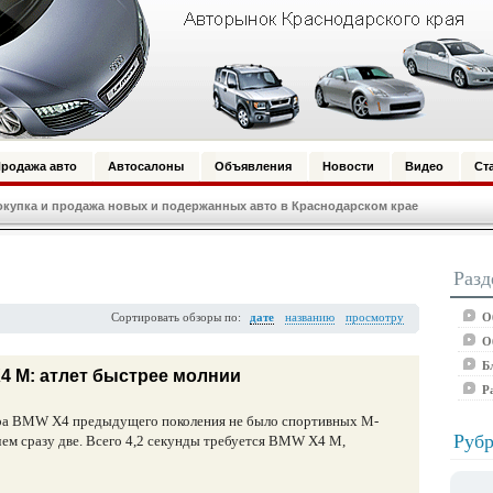
родажа авто
Автосалоны
Объявления
Новости
Видео
Ст
купка и продажа новых и подержанных авто в Краснодарском крае
Разд
О
Сортировать обзоры по:
дате
названию
просмотру
О
Б
4 M: атлет быстрее молнии
Р
ра BMW X4 предыдущего поколения не было спортивных М-
Рубр
ичем сразу две. Всего 4,2 секунды требуется BMW X4 M,