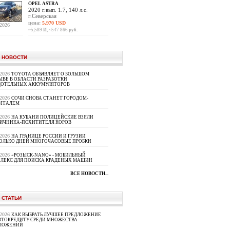
OPEL ASTRA
2020 г.вып. 1.7, 140 л.с.
г.Северская
цена:
5,970 USD
.2026
~5,589
И
, ~547 866
руб.
 НОВОСТИ
.2026
TOYOTA ОБЪЯВЛЯЕТ О БОЛЬШОМ
ЫВЕ В ОБЛАСТИ РАЗРАБОТКИ
ДОТЕЛЬНЫХ АККУМУЛЯТОРОВ
.2026
СОЧИ СНОВА СТАНЕТ ГОРОДОМ-
ИТАЛЕМ
.2026
НА КУБАНИ ПОЛИЦЕЙСКИЕ ВЗЯЛИ
ИЧНИКА-ПОХИТИТЕЛЯ КОРОВ
.2026
НА ГРАНИЦЕ РОССИИ И ГРУЗИИ
ОЛЬКО ДНЕЙ МНОГОЧАСОВЫЕ ПРОБКИ
.2026
«РОЗЫСК-NANO» - МОБИЛЬНЫЙ
ЛЕКС ДЛЯ ПОИСКА КРАДЕНЫХ МАШИН
ВСЕ НОВОСТИ...
 СТАТЬИ
.2026
КАК ВЫБРАТЬ ЛУЧШЕЕ ПРЕДЛОЖЕНИЕ
ВТОКРЕДИТУ СРЕДИ МНОЖЕСТВА
ЛОЖЕНИЙ