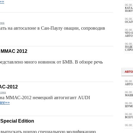
»»
06.08
КАТА
ПОКУ
06.08
ОСАГ
ома
ать на автосалоне в Сан-Паулу овации, сопроводив
06.08
ЧТО 
АВТО
06.08
ПОДЕ
С ПР
 ММАС 2012
дставлено много новинок от БМВ. В обзоре речь
АВТО
06.08
АВТО
АС-2012
рома
06.08
МАШИ
она ММАС-2012 немецкий автогигант AUDI
лее»»
06.08
ШУМ
06.08
ВСЕГ
Special Edition
06.08
ет выпускать ноную специальную модификацию