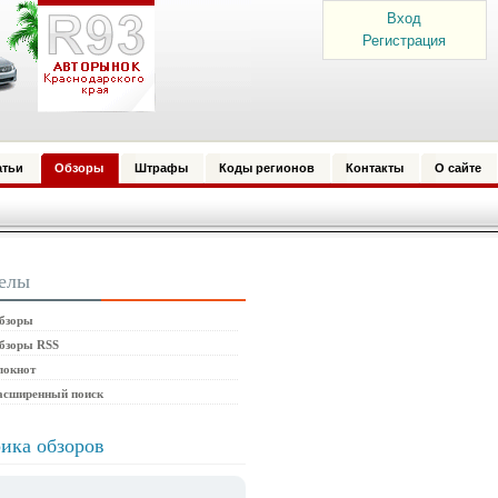
Вход
Регистрация
атьи
Обзоры
Штрафы
Коды регионов
Контакты
О сайте
елы
бзоры
бзоры RSS
локнот
асширенный поиск
ика обзоров