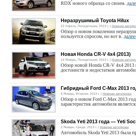
RDX нового образца со своим.
дал
Неразрушимый Toyota Hilux
22 Апрель, Понедельник, 2013 г. |
Новинки автопр
Обзор о новом поколении неразруши
пользуется спросом, но вот в.
далее
Новая Honda CR-V 4x4 (2013)
14 Январь, Понедельник, 2013 г. |
Новинки автопр
Обзор новой Honda CR-V 4x4 2013 
достоинств и недостатков автомоби
Гибридный Ford C-Max 2013 го
8 Январь, Вторник, 2013 г. |
Новинки автопрома
Обзор о новом Ford C-Max 2013 го
характеристик автомобиля является
Skoda Yeti 2013 года — Yeti Soc
2 Январь, Среда, 2013 г. |
Новинки автопрома
Автомобиль Skoda Yeti 2013 была 