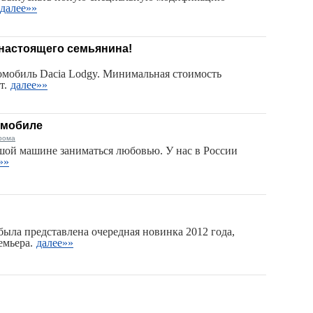
далее»»
 настоящего семьянина!
омобиль Dacia Lodgy. Минимальная стоимость
т.
далее»»
омобиле
рома
ьшой машине заниматься любовью. У нас в России
»»
ыла представлена очередная новинка 2012 года,
емьера.
далее»»