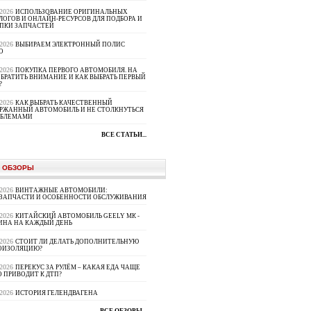
.2026
ИСПОЛЬЗОВАНИЕ ОРИГИНАЛЬНЫХ
ЛОГОВ И ОНЛАЙН-РЕСУРСОВ ДЛЯ ПОДБОРА И
ПКИ ЗАПЧАСТЕЙ
.2026
ВЫБИРАЕМ ЭЛЕКТРОННЫЙ ПОЛИС
О
.2026
ПОКУПКА ПЕРВОГО АВТОМОБИЛЯ. НА
ОБРАТИТЬ ВНИМАНИЕ И КАК ВЫБРАТЬ ПЕРВЫЙ
?
.2026
КАК ВЫБРАТЬ КАЧЕСТВЕННЫЙ
РЖАННЫЙ АВТОМОБИЛЬ И НЕ СТОЛКНУТЬСЯ
ОБЛЕМАМИ
ВСЕ СТАТЬИ...
 ОБЗОРЫ
.2026
ВИНТАЖНЫЕ АВТОМОБИЛИ:
ЗАПЧАСТИ И ОСОБЕННОСТИ ОБСЛУЖИВАНИЯ
.2026
КИТАЙСКИЙ АВТОМОБИЛЬ GEELY МК -
НА НА КАЖДЫЙ ДЕНЬ
.2026
СТОИТ ЛИ ДЕЛАТЬ ДОПОЛНИТЕЛЬНУЮ
ОИЗОЛЯЦИЮ?
.2026
ПЕРЕКУС ЗА РУЛЁМ – КАКАЯ ЕДА ЧАЩЕ
О ПРИВОДИТ К ДТП?
.2026
ИСТОРИЯ ГЕЛЕНДВАГЕНА