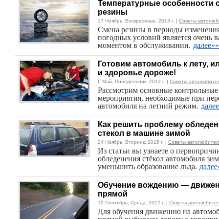
Температурные особенности 
резины
17 Ноябрь, Воскресенье, 2013 г. |
Советы автолюб
Смена резины в периоды изменени
погодных условий является очень 
моментом в обслуживании.
далее»»
Готовим автомобиль к лету, и
и здоровье дороже!
6 Май, Понедельник, 2013 г. |
Советы автолюбите
Рассмотрим основные контрольные
мероприятия, необходимые при пер
автомобиля на летний режим.
дале
Как решить проблему обледе
стекол в машине зимой
24 Ноябрь, Вторник, 2015 г. |
Советы автолюбите
Из статьи вы узнаете о первопричи
обледенения стёкол автомобиля зим
уменьшить образование льда.
далее
Обучение вождению — движен
прямой
19 Сентябрь, Среда, 2012 г. |
Советы автолюбите
Для обучения движению на автомо