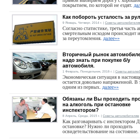
прямой выбираем дорогу с хороши
покрытием, по которой не ездят.
да
Как побороть усталость за ру
9 Январь, Четверг, 2014 г. |
Советы автолюбителя
Согласно статистике, третья часть 
смертельным исходом происходит и
за переутомления.
далее»»
Вторичный рынок автомобиле
надо знать при покупке б/у
автомобиля.
1 Февраль, Понедельник, 2016 г. |
Советы автолю
Экономическая ситуация в настоящ
остается довольно напряженной. В 
одним из первых.
далее»»
Обязаны ли Вы проходить пр
на алкоголь при остановке
инспектором?
8 Апрель, Среда, 2015 г. |
Советы автолюбителям
Как разговаривать с инспектором 
остановке? Нужно ли проходить
освидетельствование на состояние.