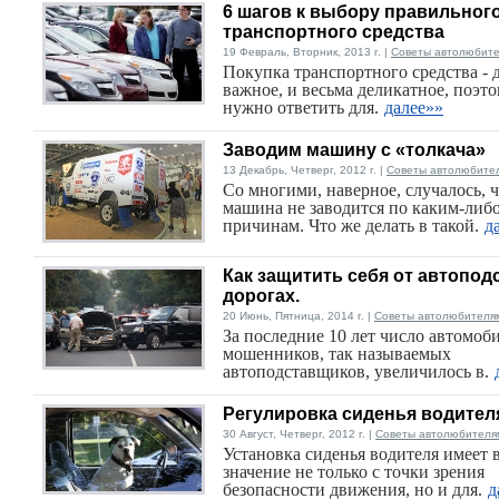
6 шагов к выбору правильног
транспортного средства
19 Февраль, Вторник, 2013 г. |
Советы автолюбит
Покупка транспортного средства - 
важное, и весьма деликатное, поэт
нужно ответить для.
далее»»
Заводим машину с «толкача»
13 Декабрь, Четверг, 2012 г. |
Советы автолюбите
Со многими, наверное, случалось, 
машина не заводится по каким-либ
причинам. Что же делать в такой.
д
Как защитить себя от автопод
дорогах.
20 Июнь, Пятница, 2014 г. |
Советы автолюбителя
За последние 10 лет число автомоб
мошенников, так называемых
автоподставщиков, увеличилось в.
Регулировка сиденья водител
30 Август, Четверг, 2012 г. |
Советы автолюбителя
Установка сиденья водителя имеет 
значение не только с точки зрения
безопасности движения, но и для.
д