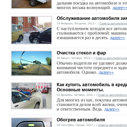
дальняя поездка на автомобиле и эт
многих весьма волнующий.
далее»
Обслуживание автомобиля зи
14 Февраль, Вторник, 2012 г. |
Советы автолюбит
С наступлением холодов все автол
сталкиваются с проблемой: машина
изнашивается раз в десять.
далее»»
Очистка стекол и фар
30 Август, Четверг, 2012 г. |
Советы автолюбителя
Обычно водители не уделяют долж
внимания чистоте переднего и задн
автомобиля. Однако.
далее»»
Как купить автомобиль в креди
Основные моменты.
22 Декабрь, Четверг, 2011 г. |
Советы автолюбите
Для многих из нас, покупка автомо
становится делом всей жизни, оче
и ответственным. Ведь.
далее»»
Обогрев автомобиля
19 Сентябрь, Среда, 2012 г. |
Советы автолюбите