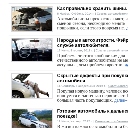
Как правильно хранить шины.
8 Ноябрь, Суббота, 2014 г. |
Советы автолюбител
Автомобилисты прекрасно знают, ч
сменой сезона, необходимо менять
покрышки, если этого вовремя не.
Народные автохитрости. Фэйр
службе автолюбителя.
17 Июль, Вторник, 2018 г. |
Советы автолюбителя
Проблема чистого «лобовика» для
отечественного автолюбителя не м
актуальна, чем проблема яростно.
д
Скрытые дефекты при покупк
автомобиля
14 Сентябрь, Понедельник, 2015 г. |
Советы авто
Покупая новую машину, человек вс
волнуется и частенько нервничает.
большая часть покупающих.
далее»
Готовим автомобиль к дальне
поездке!
12 Июль, Четверг, 2012 г. |
Советы автолюбителя
В жизни каждого автомобилиста бы