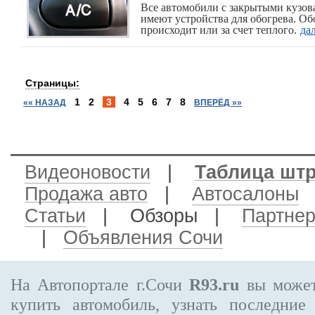
Все автомобили с закрытыми кузов
имеют устройства для обогрева. Об
происходит или за счет теплого.
да
Страницы:
1
2
3
4
5
6
7
8
«« НАЗАД
ВПЕРЁД »»
Видеоновости
|
Таблица шт
Продажа авто
|
Автосалоны
Статьи
| Обзоры |
Партне
|
Объявления Сочи
На Автопортале г.Сочи
R93.ru
вы может
купить автомобиль, узнать последние