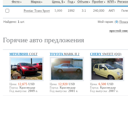
Фото
Марка
Цена, $
Год
Объем
Пробег
КПП
Регио
1992
3.1
240,000
АКП
Гел
Pontiac Trans Sport
5,000
Найдено:
1
шт.
Мой гараж: (
0
)
Показ
простой спи
Горячие авто предложения
MITSUBISHI
COLT
TOYOTA
MARK II 2
CHERY
SWEET (QQ)
Цена:
12,675
USD
Цена:
12,920
USD
Цена:
6,500
USD
Город:
Краснодар
Город:
Краснодар
Город:
Краснодар
Год выпуска:
2009 г.
Год выпуска:
2001 г.
Год выпуска:
2007 г.