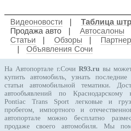
Видеоновости
|
Таблица шт
Продажа авто
|
Автосалоны
Статьи
|
Обзоры
|
Партне
|
Объявления Сочи
На Автопортале г.Сочи
R93.ru
вы может
купить автомобиль, узнать последние
статьи автомобильной тематики. Дос
автообъявлений по Краснодарскому
Pontiac Trans Sport
легковые и груз
пробегом, импортного и отечественно
автопортале можно бесплатно
разме
продаже своего автомобиля. Мы п