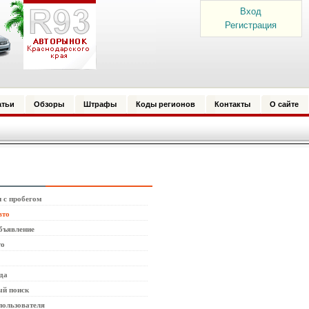
Вход
Регистрация
атьи
Обзоры
Штрафы
Коды регионов
Контакты
О сайте
 с пробегом
вто
бъявление
то
да
й поиск
пользователя