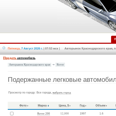
П
Пятница,
7 Август 2026 г.
| 07:53 мск
| Авторынок Краснодарского края, по
Продать
автомобиль
Rover
Авторынок Краснодарского края
Подержанные легковые автомобил
Просмотр по городу: Все города,
выбрать город
Фото
Марка
Цена, $
Год
Объем
1997
1.6
Rover 200
12,000