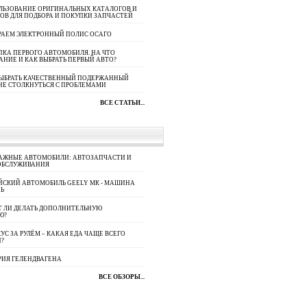
ЛЬЗОВАНИЕ ОРИГИНАЛЬНЫХ КАТАЛОГОВ И
ОВ ДЛЯ ПОДБОРА И ПОКУПКИ ЗАПЧАСТЕЙ
РАЕМ ЭЛЕКТРОННЫЙ ПОЛИС ОСАГО
КА ПЕРВОГО АВТОМОБИЛЯ. НА ЧТО
АНИЕ И КАК ВЫБРАТЬ ПЕРВЫЙ АВТО?
ВЫБРАТЬ КАЧЕСТВЕННЫЙ ПОДЕРЖАННЫЙ
НЕ СТОЛКНУТЬСЯ С ПРОБЛЕМАМИ
ВСЕ СТАТЬИ...
АЖНЫЕ АВТОМОБИЛИ: АВТОЗАПЧАСТИ И
ОБСЛУЖИВАНИЯ
ЙСКИЙ АВТОМОБИЛЬ GEELY МК - МАШИНА
Ь
Т ЛИ ДЕЛАТЬ ДОПОЛНИТЕЛЬНУЮ
Ю?
УС ЗА РУЛЁМ – КАКАЯ ЕДА ЧАЩЕ ВСЕГО
П?
РИЯ ГЕЛЕНДВАГЕНА
ВСЕ ОБЗОРЫ...