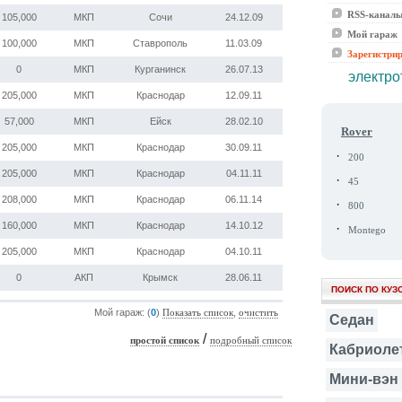
RSS-канал
105,000
МКП
Сочи
24.12.09
Мой гараж
100,000
МКП
Ставрополь
11.03.09
Зарегистри
0
МКП
Курганинск
26.07.13
электро
205,000
МКП
Краснодар
12.09.11
57,000
МКП
Ейск
28.02.10
Rover
205,000
МКП
Краснодар
30.09.11
·
200
205,000
МКП
Краснодар
04.11.11
·
45
208,000
МКП
Краснодар
06.11.14
·
800
160,000
МКП
Краснодар
14.10.12
·
Montego
205,000
МКП
Краснодар
04.10.11
0
АКП
Крымск
28.06.11
ПОИСК ПО КУЗ
Мой гараж: (
0
)
,
Показать список
очистить
Седан
/
простой список
подробный список
Кабриоле
Мини-вэн