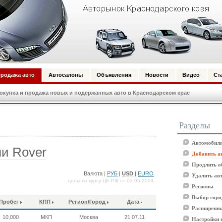
родажа авто
Автосалоны
Объявления
Новости
Видео
Ст
купка и продажа новых и подержанных авто в Краснодарском крае
Разделы
Автомобили
и Rover
Добавить а
Продлить о
Валюта |
РУБ
|
USD
|
EURO
Удалить ав
цены по курсу ЦБ РФ от 02.05.2024
Регионы
Выбор горо
Пробег
КПП
Регион/Город
Дата
Расширенны
10,000
МКП
Москва
21.07.11
Настройки 