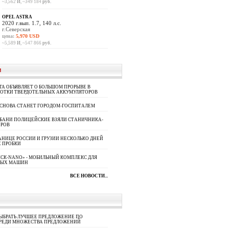
~3,562
И
, ~349 184
руб.
OPEL ASTRA
2020 г.вып. 1.7, 140 л.с.
г.Северская
цена:
5,970 USD
~5,589
И
, ~547 866
руб.
И
A ОБЪЯВЛЯЕТ О БОЛЬШОМ ПРОРЫВЕ В
БОТКИ ТВЕРДОТЕЛЬНЫХ АККУМУЛЯТОРОВ
 СНОВА СТАНЕТ ГОРОДОМ-ГОСПИТАЛЕМ
УБАНИ ПОЛИЦЕЙСКИЕ ВЗЯЛИ СТАНИЧНИКА-
ОРОВ
АНИЦЕ РОССИИ И ГРУЗИИ НЕСКОЛЬКО ДНЕЙ
 ПРОБКИ
СК-NANO» - МОБИЛЬНЫЙ КОМПЛЕКС ДЛЯ
НЫХ МАШИН
ВСЕ НОВОСТИ...
ЫБРАТЬ ЛУЧШЕЕ ПРЕДЛОЖЕНИЕ ПО
СРЕДИ МНОЖЕСТВА ПРЕДЛОЖЕНИЙ