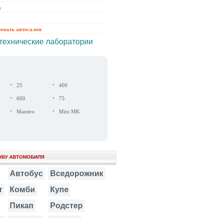
ы
ровать автосалон
технические лаборатории
·
·
25
400
·
·
600
75
·
·
Maestro
Mini MK
ОВУ АВТОМОБИЛЯ
Автобус
Вседорожник
т
Комби
Купе
Пикап
Родстер