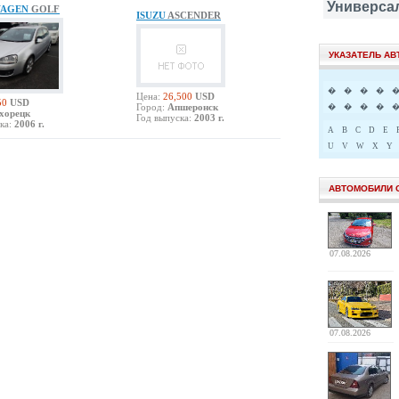
Универса
WAGEN
GOLF
ISUZU
ASCENDER
УКАЗАТЕЛЬ А
�
�
�
�
Цена:
26,500
USD
50
USD
Город:
Апшеронск
�
�
�
�
хорецк
Год выпуска:
2003 г.
ка:
2006 г.
A
B
C
D
E
U
V
W
X
Y
АВТОМОБИЛИ 
07.08.2026
07.08.2026