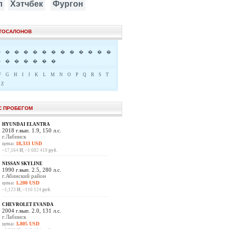
л
Хэтчбек
Фургон
ВТОСАЛОНОВ
�
�
�
�
�
�
�
�
�
�
�
�
�
�
�
�
�
�
�
�
F
G
H
I
J
K
L
M
N
O
P
Q
R
S
T
Z
С ПРОБЕГОМ
HYUNDAI ELANTRA
2018 г.вып. 1.9, 150 л.с.
г.Лабинск
цена:
18,333 USD
~17,164
И
, ~1 682 419
руб.
NISSAN SKYLINE
1990 г.вып. 2.5, 280 л.с.
г.Абинский район
цена:
1,200 USD
~1,123
И
, ~110 124
руб.
CHEVROLET EVANDA
2004 г.вып. 2.0, 131 л.с.
г.Лабинск
цена:
3,805 USD