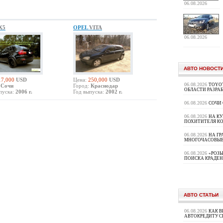
06.08.2026
X5
OPEL
VITA
06.08.2026
АВТО НОВОСТ
17,000
USD
Цена:
250,000
USD
06.08.2026
TOYOT
Сочи
Город:
Краснодар
ОБЛАСТИ РАЗРА
пуска:
2006 г.
Год выпуска:
2002 г.
06.08.2026
СОЧИ
06.08.2026
НА К
ПОХИТИТЕЛЯ К
06.08.2026
НА ГР
МНОГОЧАСОВЫЕ
06.08.2026
«РОЗЫ
ПОИСКА КРАДЕ
АВТО СТАТЬИ
06.08.2026
КАК В
АВТОКРЕДИТУ 