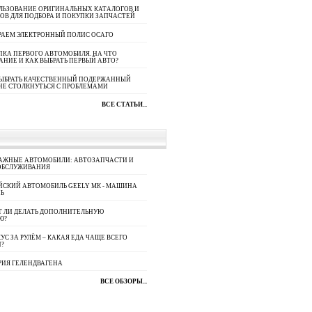
ЛЬЗОВАНИЕ ОРИГИНАЛЬНЫХ КАТАЛОГОВ И
ОВ ДЛЯ ПОДБОРА И ПОКУПКИ ЗАПЧАСТЕЙ
РАЕМ ЭЛЕКТРОННЫЙ ПОЛИС ОСАГО
КА ПЕРВОГО АВТОМОБИЛЯ. НА ЧТО
АНИЕ И КАК ВЫБРАТЬ ПЕРВЫЙ АВТО?
ВЫБРАТЬ КАЧЕСТВЕННЫЙ ПОДЕРЖАННЫЙ
НЕ СТОЛКНУТЬСЯ С ПРОБЛЕМАМИ
ВСЕ СТАТЬИ...
АЖНЫЕ АВТОМОБИЛИ: АВТОЗАПЧАСТИ И
ОБСЛУЖИВАНИЯ
ЙСКИЙ АВТОМОБИЛЬ GEELY МК - МАШИНА
Ь
Т ЛИ ДЕЛАТЬ ДОПОЛНИТЕЛЬНУЮ
Ю?
УС ЗА РУЛЁМ – КАКАЯ ЕДА ЧАЩЕ ВСЕГО
П?
РИЯ ГЕЛЕНДВАГЕНА
ВСЕ ОБЗОРЫ...