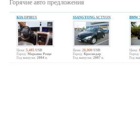
Горячие авто предложения
KIA
OPIRUS
SSANGYONG
ACTYON
BMW
Цена:
5,485
USD
Цена:
26,000
USD
Цена:
Город:
Марьина Роща
Город:
Краснодар
Город:
Год выпуска:
2004 г.
Год выпуска:
2007 г.
Год вы