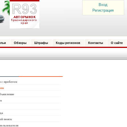
Вход
Регистрация
атьи
Обзоры
Штрафы
Коды регионов
Контакты
О сайте
 с пробегом
вто
бъявление
то
да
й поиск
пользователя