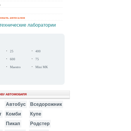
ы
ровать автосалон
технические лаборатории
·
·
25
400
·
·
600
75
·
·
Maestro
Mini MK
ОВУ АВТОМОБИЛЯ
Автобус
Вседорожник
т
Комби
Купе
Пикап
Родстер