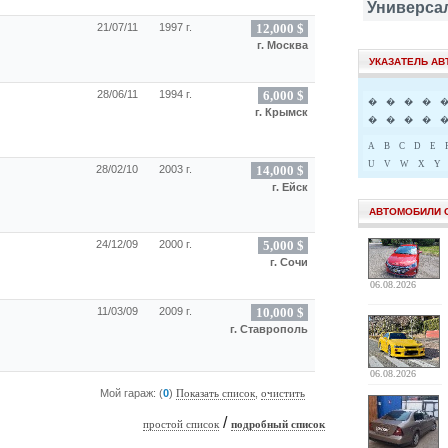
Универса
21/07/11
1997 г.
12,000 $
г. Москва
УКАЗАТЕЛЬ А
28/06/11
1994 г.
6,000 $
�
�
�
�
г. Крымск
�
�
�
�
A
B
C
D
E
U
V
W
X
Y
28/02/10
2003 г.
14,000 $
г. Ейск
АВТОМОБИЛИ 
24/12/09
2000 г.
5,000 $
г. Сочи
06.08.2026
11/03/09
2009 г.
10,000 $
г. Ставрополь
06.08.2026
Мой гараж: (
0
)
,
Показать список
очистить
/
простой список
подробный список