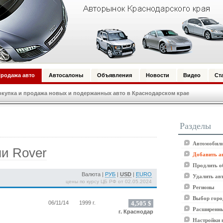
родажа авто
Автосалоны
Объявления
Новости
Видео
Ст
купка и продажа новых и подержанных авто в Краснодарском крае
Разделы
Автомобили
и Rover
Добавить а
Продлить о
Валюта |
РУБ
|
USD
|
EURO
Удалить ав
цены по курсу ЦБ РФ от 02.05.2024
Регионы
Выбор горо
06/11/14
1999 г.
4,505 $
Расширенны
г. Краснодар
Настройки 