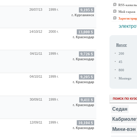
RSS-канал
26/07/13
1999 г.
9,195 $
Мой гараж
г. Курганинск
Зарегистри
электро
14/10/12
2000 г.
13,000 $
г. Краснодар
Rover
·
04/11/11
1999 г.
9,726 $
200
г. Краснодар
·
45
·
800
04/10/11
1999 г.
9,205 $
·
Montego
г. Краснодар
ПОИСК ПО КУЗ
30/09/11
1999 г.
9,411 $
г. Краснодар
Седан
Кабриоле
12/09/11
1999 г.
10,104 $
г. Краснодар
Мини-вэн