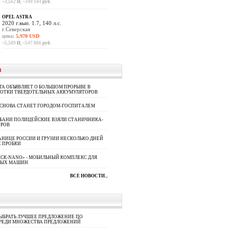
~3,562
И
, ~349 184
руб.
OPEL ASTRA
2020 г.вып. 1.7, 140 л.с.
г.Северская
цена:
5,970 USD
~5,589
И
, ~547 866
руб.
И
A ОБЪЯВЛЯЕТ О БОЛЬШОМ ПРОРЫВЕ В
БОТКИ ТВЕРДОТЕЛЬНЫХ АККУМУЛЯТОРОВ
 СНОВА СТАНЕТ ГОРОДОМ-ГОСПИТАЛЕМ
УБАНИ ПОЛИЦЕЙСКИЕ ВЗЯЛИ СТАНИЧНИКА-
ОРОВ
АНИЦЕ РОССИИ И ГРУЗИИ НЕСКОЛЬКО ДНЕЙ
 ПРОБКИ
СК-NANO» - МОБИЛЬНЫЙ КОМПЛЕКС ДЛЯ
НЫХ МАШИН
ВСЕ НОВОСТИ...
ЫБРАТЬ ЛУЧШЕЕ ПРЕДЛОЖЕНИЕ ПО
СРЕДИ МНОЖЕСТВА ПРЕДЛОЖЕНИЙ