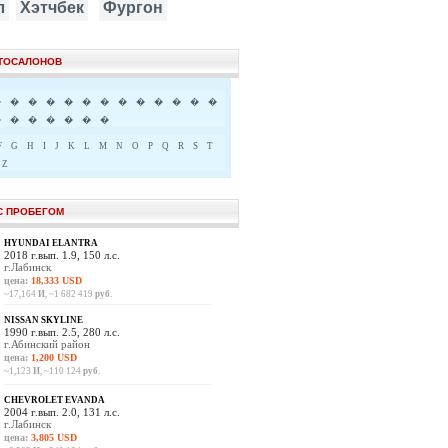
л
Хэтчбек
Фургон
ВТОСАЛОНОВ
�
�
�
�
�
�
�
�
�
�
�
�
�
�
�
�
�
�
�
�
F
G
H
I
J
K
L
M
N
O
P
Q
R
S
T
Z
С ПРОБЕГОМ
HYUNDAI ELANTRA
2018 г.вып. 1.9, 150 л.с.
г.Лабинск
цена:
18,333 USD
~17,164
И
, ~1 682 419
руб.
NISSAN SKYLINE
1990 г.вып. 2.5, 280 л.с.
г.Абинский район
цена:
1,200 USD
~1,123
И
, ~110 124
руб.
CHEVROLET EVANDA
2004 г.вып. 2.0, 131 л.с.
г.Лабинск
цена:
3,805 USD