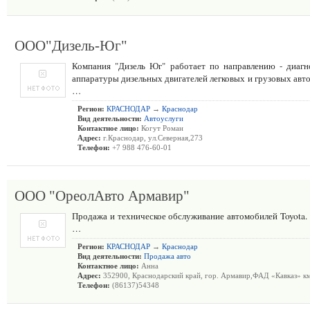
ООО"Дизель-Юг"
Компания "Дизель Юг" работает по направлению - диагн
аппаратуры дизельных двигателей легковых и грузовых ав
…
Регион:
КРАСНОДАР
→
Краснодар
Вид деятельности:
Автоуслуги
Контактное лицо:
Когут Роман
Адрес:
г.Краснодар, ул.Северная,273
Телефон:
+7 988 476-60-01
ООО "ОреолАвто Армавир"
Продажа и техническое обслуживание автомобилей Toyota. M
…
Регион:
КРАСНОДАР
→
Краснодар
Вид деятельности:
Продажа авто
Контактное лицо:
Анна
Адрес:
352900, Краснодарский край, гор. Армавир,ФАД «Кавказ» км
Телефон:
(86137)54348