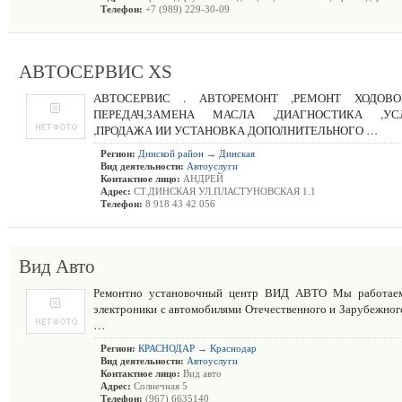
Телефон:
+7 (989) 229-30-09
АВТОСЕРВИС XS
АВТОСЕРВИС . АВТОРЕМОНТ ,РЕМОНТ ХОДОВОЙ
ПЕРЕДАЧ,ЗАМЕНА МАСЛА ,ДИАГНОСТИКА ,УС
,ПРОДАЖА ИИ УСТАНОВКА ДОПОЛНИТЕЛЬНОГО …
Регион:
Динской район
→
Динская
Вид деятельности:
Автоуслуги
Контактное лицо:
АНДРЕЙ
Адрес:
СТ.ДИНСКАЯ УЛ.ПЛАСТУНОВСКАЯ 1.1
Телефон:
8 918 43 42 056
Вид Авто
Ремонтно установочный центр ВИД АВТО Мы работаем
электроники с автомобилями Отечественного и Зарубежного
…
Регион:
КРАСНОДАР
→
Краснодар
Вид деятельности:
Автоуслуги
Контактное лицо:
Вид авто
Адрес:
Солнечная 5
Телефон:
(967) 6635140