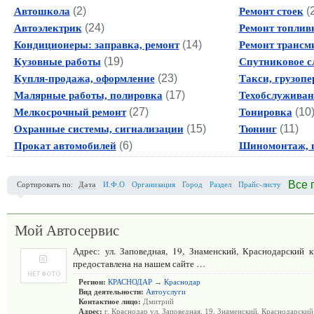
(
2
)
(
Автошкола
Ремонт стоек
(
24
)
Автоэлектрик
Ремонт топлив
(
14
)
Кондиционеры: заправка, ремонт
Ремонт трансм
(
19
)
Кузовные работы
Спутниковое с
(
23
)
Купля-продажа, оформление
Такси, грузопе
(
17
)
Малярные работы, полировка
Техобслуживан
(
27
)
(
10
Мелкосрочный ремонт
Тонировка
(
15
)
(
11
)
Охранные системы, сигнализации
Тюнинг
(
6
)
Прокат автомобилей
Шиномонтаж, 
Все 
Сортировать по:
Дата
И.Ф.О
Организация
Город
Раздел
Прайс-листу
Мой Автосервис
Адрес: ул. Заповедная, 19, Знаменский, Краснодарский 
предоставлена на нашем сайте …
Регион:
КРАСНОДАР
→
Краснодар
Вид деятельности:
Автоуслуги
Контактное лицо:
Дмитрий
Адрес:
г. Краснодар ул. Заповедная, 19, Знаменский, Краснодарский