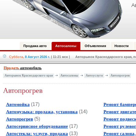
Продажа авто
Автосалоны
Объявления
Новости
Суббота,
8 Август 2026 г.
| 11:21 мск
| Авторынок Краснодарского края, по
Продать
автомобиль
Авторынок Краснодарского края
Автосалоны
Автоуслуги
Автопрогрев
Автопрогрев
(
17
)
Автомойка
Ремонт бампер
(
14
)
Автомузыка: продажа, установка
Ремонт двигат
(
5
)
Автопрогрев
Ремонт подвес
(
17
)
Автосервисное оборудование
Ремонт рулево
(
13
)
Автостекла: услуги, продажа
Ремонт салона,