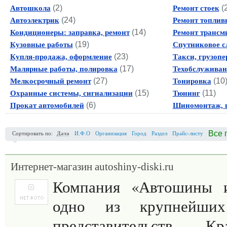
(
2
)
(
Автошкола
Ремонт стоек
(
24
)
Автоэлектрик
Ремонт топлив
(
14
)
Кондиционеры: заправка, ремонт
Ремонт трансм
(
19
)
Кузовные работы
Спутниковое с
(
23
)
Купля-продажа, оформление
Такси, грузопе
(
17
)
Малярные работы, полировка
Техобслуживан
(
27
)
(
10
Мелкосрочный ремонт
Тонировка
(
15
)
(
11
)
Охранные системы, сигнализации
Тюнинг
(
6
)
Прокат автомобилей
Шиномонтаж, 
Все 
Сортировать по:
Дата
И.Ф.О
Организация
Город
Раздел
Прайс-листу
Интернет-магазин autoshiny-diski.ru
Компания «Автошины 
одно из крупнейших
представительств Кра