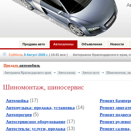
Продажа авто
Автосалоны
Объявления
Новости
Суббота,
8 Август 2026 г.
| 14:41 мск
| Авторынок Краснодарского края, по
Продать
автомобиль
Авторынок Краснодарского края
Автосалоны
Автоуслуги
Шиномонтаж, ши
Шиномонтаж, шиносервис
(
17
)
Автомойка
Ремонт бампер
(
14
)
Автомузыка: продажа, установка
Ремонт двигат
(
5
)
Автопрогрев
Ремонт подвес
(
17
)
Автосервисное оборудование
Ремонт рулево
(
13
)
Автостекла: услуги, продажа
Ремонт салона,