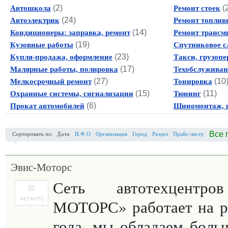
(
2
)
(
Автошкола
Ремонт стоек
(
24
)
Автоэлектрик
Ремонт топлив
(
14
)
Кондиционеры: заправка, ремонт
Ремонт трансм
(
19
)
Кузовные работы
Спутниковое с
(
23
)
Купля-продажа, оформление
Такси, грузопе
(
17
)
Малярные работы, полировка
Техобслуживан
(
27
)
(
10
Мелкосрочный ремонт
Тонировка
(
15
)
(
11
)
Охранные системы, сигнализации
Тюнинг
(
6
)
Прокат автомобилей
Шиномонтаж, 
Все 
Сортировать по:
Дата
И.Ф.О
Организация
Город
Раздел
Прайс-листу
Эвис-Моторс
Сеть автотехцентр
МОТОРС» работает на р
года, мы обладаем бол