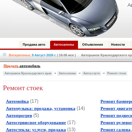
Продажа авто
Автосалоны
Объявления
Новости
Воскресенье,
9 Август 2026 г.
| 16:06 мск
| Авторынок Краснодарского кра
Продать
автомобиль
Авторынок Краснодарского края
Автосалоны
Автоуслуги
Ремонт стоек
Ремонт стоек
(
17
)
Автомойка
Ремонт бампер
(
14
)
Автомузыка: продажа, установка
Ремонт двигат
(
5
)
Автопрогрев
Ремонт подвес
(
17
)
Автосервисное оборудование
Ремонт рулево
(
13
)
Автостекла: услуги, продажа
Ремонт салона,