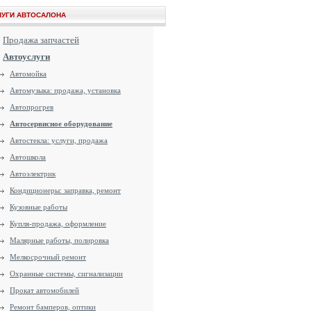
ЛУГИ АВТОСАЛОНА
Продажа запчастей
Автоуслуги
Автомойка
Автомузыка: продажа, установка
Автопрогрев
Автосервисное оборудование
Автостекла: услуги, продажа
Автошкола
Автоэлектрик
Кондиционеры: заправка, ремонт
Кузовные работы
Купля-продажа, оформление
Малярные работы, полировка
Мелкосрочный ремонт
Охранные системы, сигнализации
Прокат автомобилей
Ремонт бамперов, оптики