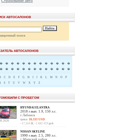
Страхование авто
ИСК АВТОСАЛОНОВ
сширенный поиск
АЗАТЕЛЬ АВТОСАЛОНОВ
�
�
�
�
�
�
�
�
�
�
�
�
�
�
�
�
�
�
�
�
�
�
�
�
�
�
B
C
D
E
F
G
H
I
J
K
L
M
N
O
P
R
S
T
U
V
W
X
Y
Z
ТОМОБИЛИ С ПРОБЕГОМ
HYUNDAI ELANTRA
2018 г.вып. 1.9, 150 л.с.
г.Лабинск
цена:
18,333 USD
08.2026
~17,164
И
, ~1 682 419
руб.
NISSAN SKYLINE
1990 г.вып. 2.5, 280 л.с.
г.Абинский район