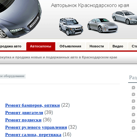
родажа авто
Автосалоны
Объявления
Новости
Видео
Ст
купка и продажа новых и подержанных авто в Краснодарском крае
ое оборудование
Ра
(
22
)
Ремонт бамперов, оптики
(
39
)
Ремонт двигателя
(
36
)
Ремонт подвески
(
32
)
Ремонт рулевого управления
(
16
)
Ремонт салона, перетяжка