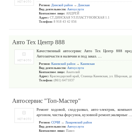
Регион:
Динской район
→
Динская
Вид деятельности:
Автоуслуги
Контактное лицо:
АНДРЕЙ
Адрес:
СТ.ДИНСКАЯ УЛ.ПЛАСТУНОВСКАЯ 1.1
Телефон:
8 918 43 42 056
Авто Тех Центр 888
Качественный автосервис Авто Тех Центр 888 пред
Автозапчасти в наличии и под заказ. …
Регион:
Каневский район
→
Каневская
Вид деятельности:
Автоуслуги
Контактное лицо:
Анатолий
Адрес:
Краснодарский край, Станица Каневская, ул. Широкая, д
Телефон:
(861) 6471037
Автосервис "Топ-Мастер"
Ремонт ходовой, сход-развал, авто-электрик, компь
аргоном, чистка форсунок, кузовной ремонт,малярные 
Регион:
СОЧИ
→
Лазаревский район
Вид деятельности:
Автоуслуги
Контактное лицо:
Павел