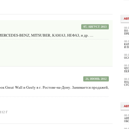
АВ
07, АВГУСТ 2013
08.
ПО
ПР
MERCEDES-BENZ, MITSUBER, КАМАЗ, НЕФАЗ, и др. …
08.
КА
И 
08.
ОС
08.
ЧТО
ПЕ
21, ИЮНЬ 2012
08.
ПО
СТ
 Great Wall и Geely в г. Ростове-на-Дону. Занимается продажей,
АВ
 112 Г
08.
АВ
ОБ
08.