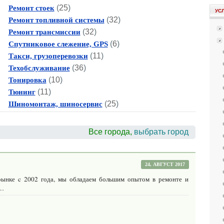
(
25
)
Ремонт стоек
УС
(
32
)
Ремонт топливной системы
(
32
)
Ремонт трансмиссии
(
6
)
Спутниковое слежение, GPS
(
11
)
Такси, грузоперевозки
(
36
)
Техобслуживание
(
10
)
Тонировка
(
11
)
Тюнинг
(
25
)
Шиномонтаж, шиносервис
Все города,
выбрать город
24, АВГУСТ 2017
ынке c 2002 года, мы обладаем большим опытом в ремонте и
 …