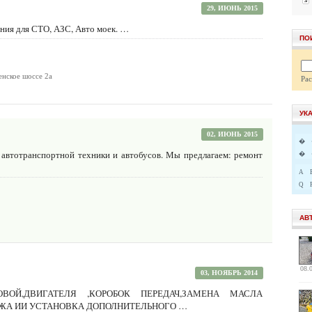
29, ИЮНЬ 2015
ания для СТО, АЗС, Авто моек. …
ПО
енское шоссе 2а
Ра
УК
02, ИЮНЬ 2015
�
 автотранспортной техники и автобусов. Мы предлагаем: ремонт
�
A
Q
АВ
08.
03, НОЯБРЬ 2014
ВОЙ,ДВИГАТЕЛЯ ,КОРОБОК ПЕРЕДАЧ,ЗАМЕНА МАСЛА
АЖА ИИ УСТАНОВКА ДОПОЛНИТЕЛЬНОГО …