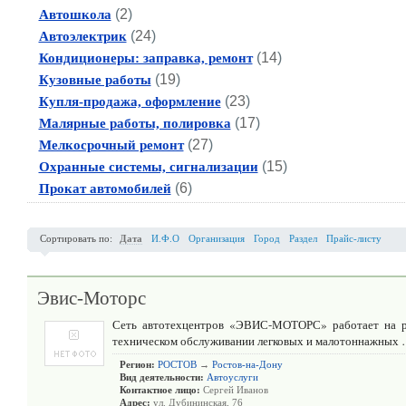
(
2
)
Автошкола
(
24
)
Автоэлектрик
(
14
)
Кондиционеры: заправка, ремонт
(
19
)
Кузовные работы
(
23
)
Купля-продажа, оформление
(
17
)
Малярные работы, полировка
(
27
)
Мелкосрочный ремонт
(
15
)
Охранные системы, сигнализации
(
6
)
Прокат автомобилей
Сортировать по:
Дата
И.Ф.О
Организация
Город
Раздел
Прайс-листу
Эвис-Моторс
Сеть автотехцентров «ЭВИС-МОТОРС» работает на р
техническом обслуживании легковых и малотоннажных
Регион:
РОСТОВ
→
Ростов-на-Дону
Вид деятельности:
Автоуслуги
Контактное лицо:
Сергей Иванов
Адрес:
ул. Дубининская, 76