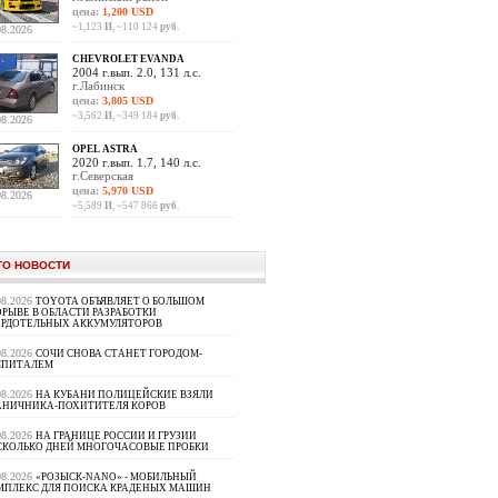
цена:
1,200 USD
~1,123
И
, ~110 124
руб.
08.2026
CHEVROLET EVANDA
2004 г.вып. 2.0, 131 л.с.
г.Лабинск
цена:
3,805 USD
~3,562
И
, ~349 184
руб.
08.2026
OPEL ASTRA
2020 г.вып. 1.7, 140 л.с.
г.Северская
цена:
5,970 USD
08.2026
~5,589
И
, ~547 866
руб.
ТО НОВОСТИ
08.2026
TOYOTA ОБЪЯВЛЯЕТ О БОЛЬШОМ
РЫВЕ В ОБЛАСТИ РАЗРАБОТКИ
ЕРДОТЕЛЬНЫХ АККУМУЛЯТОРОВ
08.2026
СОЧИ СНОВА СТАНЕТ ГОРОДОМ-
СПИТАЛЕМ
08.2026
НА КУБАНИ ПОЛИЦЕЙСКИЕ ВЗЯЛИ
АНИЧНИКА-ПОХИТИТЕЛЯ КОРОВ
08.2026
НА ГРАНИЦЕ РОССИИ И ГРУЗИИ
СКОЛЬКО ДНЕЙ МНОГОЧАСОВЫЕ ПРОБКИ
08.2026
«РОЗЫСК-NANO» - МОБИЛЬНЫЙ
МПЛЕКС ДЛЯ ПОИСКА КРАДЕНЫХ МАШИН