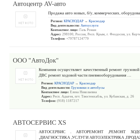
Автоцентр AV-авто
Продажа авто новых, б/у, коммерческих, оборудов
Регион:
КРАСНОДАР
→
Краснодар
Вид деятельности:
Автоуслуги
Контактное лицо:
Галь Роман
Адрес:
298100, Россия, Респ. Крым, г. Феодосия, ул. Керч
Телефон:
+79787124779
ООО "АвтоДок"
Компания осуществляет качественный ремонт грузовой
ДВС ремонт ходовой части пневмооборудования …
Регион:
КРАСНОДАР
→
Краснодар
Вид деятельности:
Грузовики и автобусы
Контактное лицо:
Елена Николаевна
Адрес:
Респ. Адыгея, пгт. Тлюстенхабль, ул. Кубанская, д. 26
Телефон:
(918) 1187217
АВТОСЕРВИС XS
АВТОСЕРВИС . АВТОРЕМОНТ ,РЕМОНТ ХОДО
,ДИАГНОСТИКА ,УСЛУГИ АВТОЭЛЕКТРИКА ,ПРОД