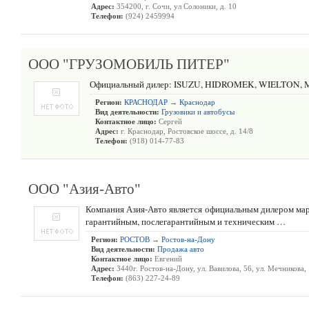
Адрес:
354200, г. Сочи, ул Солоники, д. 10
Телефон:
(924) 2459994
ООО "ГРУЗОМОБИЛЬ ПИТЕР"
Официальный дилер: ISUZU, HIDROMEK, WIELTON, 
Регион:
КРАСНОДАР
→
Краснодар
Вид деятельности:
Грузовики и автобусы
Контактное лицо:
Сергей
Адрес:
г. Краснодар, Ростовское шоссе, д. 14/8
Телефон:
(918) 014-77-83
ООО "Азия-Авто"
Компания Азия-Авто является официальным дилером марок
гарантийным, послегарантийным и техническим …
Регион:
РОСТОВ
→
Ростов-на-Дону
Вид деятельности:
Продажа авто
Контактное лицо:
Евгений
Адрес:
3440г. Ростов-на-Дону, ул. Вавилова, 56, ул. Мечникова,
Телефон:
(863) 227-24-89