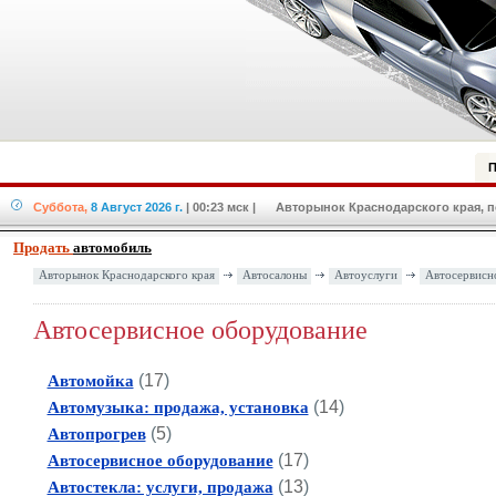
П
Суббота,
8 Август 2026 г.
| 00:23 мск
| Авторынок Краснодарского края, по
Продать
автомобиль
Авторынок Краснодарского края
Автосалоны
Автоуслуги
Автосервисн
Автосервисное оборудование
(
17
)
Автомойка
(
14
)
Автомузыка: продажа, установка
(
5
)
Автопрогрев
(
17
)
Автосервисное оборудование
(
13
)
Автостекла: услуги, продажа