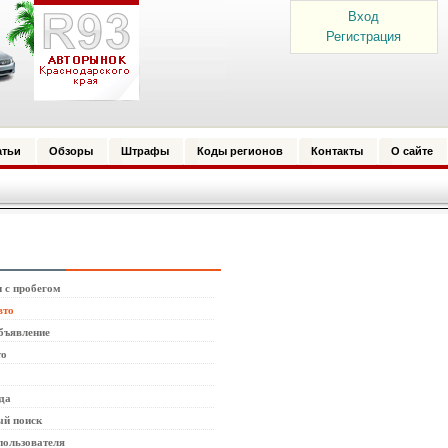
Вход
Регистрация
атьи
Обзоры
Штрафы
Коды регионов
Контакты
О сайте
 с пробегом
вто
бъявление
то
да
й поиск
пользователя