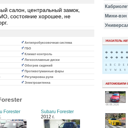
Кабриоле
вый салон, центральный замок,
OMO, состояние хорошее, не
Мини-вэн
рг.
Универса
УКАЗАТЕЛЬ А
Антипробуксовочная система
ГБО
�
�
�
�
Климат-контроль
�
�
�
�
Легкосплавные диски
A
B
C
D
E
Обогрев сидений
U
V
W
X
Y
Противотуманные фары
е
Регулировка руля
Электроантенна
АВТОМОБИЛИ 
Forester
08.08.2026
u Forester
Subaru Forester
.
2012 г.