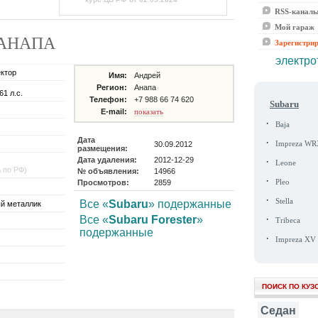
RSS-канал
Мой гараж
де АНАПА
Зарегистри
электро
ектор
Имя:
Андрей
Регион:
Анапа
61 л.с.
Телефон:
+7 988 66 74 620
Subaru
E-mail:
показать
·
Baja
Дата
·
30.09.2012
Impreza WR
размещения:
Дата удаления:
2012-12-29
·
Leone
а по РФ)
№ объявления:
14966
·
Просмотров:
2859
Pleo
·
Stella
Все «
Subaru
» подержанные
й металлик
·
Все «
Subaru Forester
»
Tribeca
подержанные
·
Impreza XV
ПОИСК ПО КУЗ
Седан