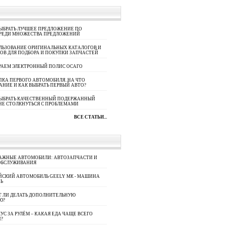
ЫБРАТЬ ЛУЧШЕЕ ПРЕДЛОЖЕНИЕ ПО
СРЕДИ МНОЖЕСТВА ПРЕДЛОЖЕНИЙ
ЛЬЗОВАНИЕ ОРИГИНАЛЬНЫХ КАТАЛОГОВ И
ОВ ДЛЯ ПОДБОРА И ПОКУПКИ ЗАПЧАСТЕЙ
РАЕМ ЭЛЕКТРОННЫЙ ПОЛИС ОСАГО
КА ПЕРВОГО АВТОМОБИЛЯ. НА ЧТО
АНИЕ И КАК ВЫБРАТЬ ПЕРВЫЙ АВТО?
ВЫБРАТЬ КАЧЕСТВЕННЫЙ ПОДЕРЖАННЫЙ
НЕ СТОЛКНУТЬСЯ С ПРОБЛЕМАМИ
ВСЕ СТАТЬИ...
АЖНЫЕ АВТОМОБИЛИ: АВТОЗАПЧАСТИ И
ОБСЛУЖИВАНИЯ
ЙСКИЙ АВТОМОБИЛЬ GEELY МК - МАШИНА
Ь
Т ЛИ ДЕЛАТЬ ДОПОЛНИТЕЛЬНУЮ
Ю?
УС ЗА РУЛЁМ – КАКАЯ ЕДА ЧАЩЕ ВСЕГО
П?