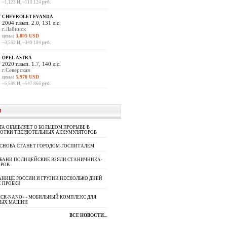
~1,123
И
, ~110 124
руб.
CHEVROLET EVANDA
2004 г.вып. 2.0, 131 л.с.
г.Лабинск
цена:
3,805 USD
~3,562
И
, ~349 184
руб.
OPEL ASTRA
2020 г.вып. 1.7, 140 л.с.
г.Северская
цена:
5,970 USD
~5,589
И
, ~547 866
руб.
И
A ОБЪЯВЛЯЕТ О БОЛЬШОМ ПРОРЫВЕ В
БОТКИ ТВЕРДОТЕЛЬНЫХ АККУМУЛЯТОРОВ
 СНОВА СТАНЕТ ГОРОДОМ-ГОСПИТАЛЕМ
УБАНИ ПОЛИЦЕЙСКИЕ ВЗЯЛИ СТАНИЧНИКА-
ОРОВ
АНИЦЕ РОССИИ И ГРУЗИИ НЕСКОЛЬКО ДНЕЙ
 ПРОБКИ
СК-NANO» - МОБИЛЬНЫЙ КОМПЛЕКС ДЛЯ
НЫХ МАШИН
ВСЕ НОВОСТИ...