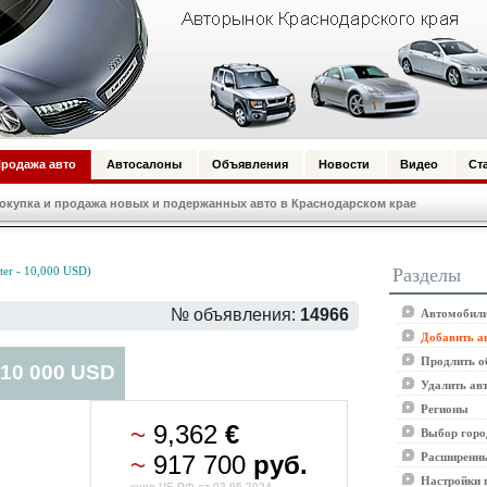
родажа авто
Автосалоны
Объявления
Новости
Видео
Ст
купка и продажа новых и подержанных авто в Краснодарском крае
Разделы
er - 10,000 USD)
№ объявления:
14966
Автомобили
Добавить а
Продлить о
 10 000 USD
Удалить ав
Регионы
~
9,362
€
Выбор горо
~
917 700
руб.
Расширенны
Настройки 
курс ЦБ РФ от 02.05.2024