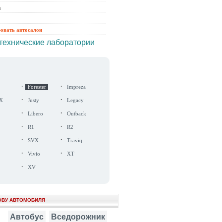
ы
ровать автосалон
технические лаборатории
·
·
Forester
Impreza
·
·
X
Justy
Legacy
·
·
Libero
Outback
·
·
R1
R2
·
·
SVX
Traviq
·
·
Vivio
XT
·
XV
ОВУ АВТОМОБИЛЯ
Автобус
Вседорожник