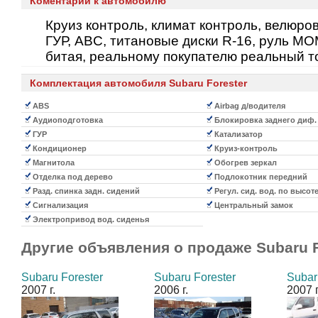
Коментарии к автомобилю
Круиз контроль, климат контроль, велюро
ГУР, ABC, титановые диски R-16, руль M
битая, реальному покупателю реальный то
Комплектация автомобиля Subaru Forester
ABS
Airbag д/водителя
Аудиоподготовка
Блокировка заднего диф.
ГУР
Катализатор
Кондиционер
Круиз-контроль
Магнитола
Обогрев зеркал
Отделка под дерево
Подлокотник передний
Разд. спинка задн. сидений
Регул. сид. вод. по высот
Сигнализация
Центральный замок
Электропривод вод. сиденья
Другие объявления о продаже
Subaru 
Subaru Forester
Subaru Forester
Subar
2007 г.
2006 г.
2007 г