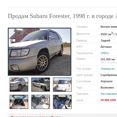
Продам Subaru Forester, 1998 г. в горо
Топливо:
Бензин инж
3
Двигатель:
2500 см
/ 1
Привод:
Задний
КПП:
Автомат
Год выпуска:
1998
г.
Пробег:
161.000 км.
(без пробег
Тип кузова:
Универсал
Цвет кузова:
Серебрянны
Состояние:
Хорошее
Торг:
Возможен
Таможня:
Растаможен
Цена:
10 000 USD