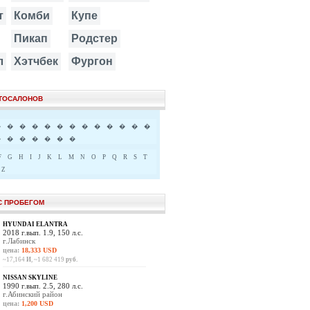
т
Комби
Купе
Пикап
Родстер
л
Хэтчбек
Фургон
ВТОСАЛОНОВ
�
�
�
�
�
�
�
�
�
�
�
�
�
�
�
�
�
�
�
�
F
G
H
I
J
K
L
M
N
O
P
Q
R
S
T
Z
С ПРОБЕГОМ
HYUNDAI ELANTRA
2018 г.вып. 1.9, 150 л.с.
г.Лабинск
цена:
18,333 USD
~17,164
И
, ~1 682 419
руб.
NISSAN SKYLINE
1990 г.вып. 2.5, 280 л.с.
г.Абинский район
цена:
1,200 USD