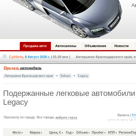
Продажа авто
Автосалоны
Объявления
Новости
Суббота,
8 Август 2026 г.
| 01:20 мск
| Авторынок Краснодарского края, по
Продать
автомобиль
Subaru
Legacy
Авторынок Краснодарского края
Подержанные легковые автомобили
Legacy
Валюта |
Р
Просмотр по городу: Все города,
выбрать город
цены по курсу ЦБ 
Фото
Марка
Цена, €
Год
Объем
Пробег
КПП
Регион/Го