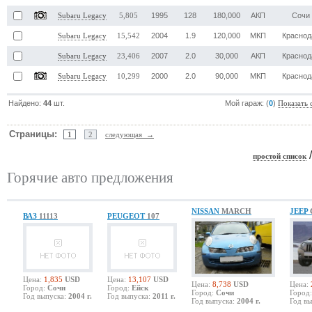
1995
128
180,000
АКП
Сочи
Subaru Legacy
5,805
2004
1.9
120,000
МКП
Краснод
Subaru Legacy
15,542
2007
2.0
30,000
АКП
Краснод
Subaru Legacy
23,406
2000
2.0
90,000
МКП
Краснод
Subaru Legacy
10,299
Найдено:
44
шт.
Мой гараж: (
0
)
Показать 
Страницы:
1
2
следующая →
простой список
Горячие авто предложения
NISSAN
MARCH
JEEP
ВАЗ
11113
PEUGEOT
107
Цена:
1,835
USD
Цена:
13,107
USD
Цена:
8,738
USD
Цена:
Город:
Сочи
Город:
Ейск
Город:
Сочи
Город:
Год выпуска:
2004 г.
Год выпуска:
2011 г.
Год выпуска:
2004 г.
Год вы