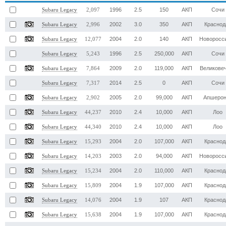
1996
2.5
150
АКП
Сочи
Subaru Legacy
2,097
2002
3.0
350
АКП
Краснод
Subaru Legacy
2,996
2004
2.0
140
АКП
Новоросс
Subaru Legacy
12,077
1996
2.5
250,000
АКП
Сочи
Subaru Legacy
5,243
2009
2.0
119,000
АКП
Великове
Subaru Legacy
7,864
2014
2.5
0
АКП
Сочи
Subaru Legacy
7,317
2005
2.0
99,000
АКП
Апшерон
Subaru Legacy
2,902
2010
2.4
10,000
АКП
Лоо
Subaru Legacy
44,237
2010
2.4
10,000
АКП
Лоо
Subaru Legacy
44,340
2004
2.0
107,000
АКП
Краснод
Subaru Legacy
15,293
2003
2.0
94,000
АКП
Новоросс
Subaru Legacy
14,203
2004
2.0
110,000
АКП
Краснод
Subaru Legacy
15,234
2004
1.9
107,000
АКП
Краснод
Subaru Legacy
15,809
2004
1.9
107
АКП
Краснод
Subaru Legacy
14,076
2004
1.9
107,000
АКП
Краснод
Subaru Legacy
15,638