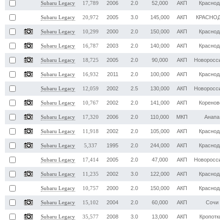
2006
2.0
52,000
АКП
Краснод
Subaru Legacy
17,789
2005
3.0
145,000
АКП
КРАСНО
Subaru Legacy
20,972
2000
2.0
150,000
АКП
Краснод
Subaru Legacy
10,299
2003
2.0
140,000
АКП
Краснод
Subaru Legacy
16,787
2005
2.0
90,000
АКП
Новоросс
Subaru Legacy
18,725
2011
2.0
100,000
АКП
Краснод
Subaru Legacy
16,932
2002
2.5
130,000
АКП
Новоросс
Subaru Legacy
12,059
2002
2.0
141,000
АКП
Коренов
Subaru Legacy
10,767
2006
2.0
110,000
МКП
Анапа
Subaru Legacy
17,320
2002
2.0
105,000
АКП
Краснод
Subaru Legacy
11,918
1995
2.0
244,000
АКП
Краснод
Subaru Legacy
5,337
2005
2.0
47,000
АКП
Новоросс
Subaru Legacy
17,414
2002
3.0
122,000
АКП
Краснод
Subaru Legacy
11,235
2000
2.0
150,000
АКП
Краснод
Subaru Legacy
10,757
2004
2.0
60,000
АКП
Сочи
Subaru Legacy
15,102
2008
3.0
13,000
АКП
Кропотк
Subaru Legacy
35,577