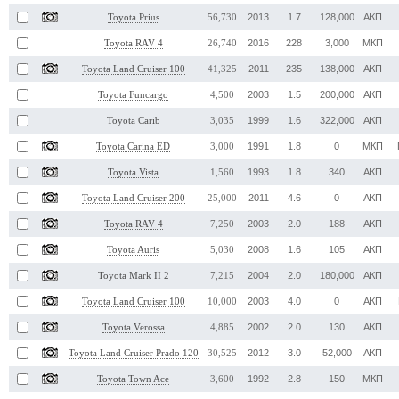
2013
1.7
128,000
АКП
Toyota Prius
56,730
2016
228
3,000
МКП
Toyota RAV 4
26,740
2011
235
138,000
АКП
Toyota Land Cruiser 100
41,325
2003
1.5
200,000
АКП
Toyota Funcargo
4,500
1999
1.6
322,000
АКП
Toyota Carib
3,035
1991
1.8
0
МКП
Toyota Carina ED
3,000
1993
1.8
340
АКП
Toyota Vista
1,560
2011
4.6
0
АКП
Toyota Land Cruiser 200
25,000
2003
2.0
188
АКП
Toyota RAV 4
7,250
2008
1.6
105
АКП
Toyota Auris
5,030
2004
2.0
180,000
АКП
Toyota Mark II 2
7,215
2003
4.0
0
АКП
Toyota Land Cruiser 100
10,000
2002
2.0
130
АКП
Toyota Verossa
4,885
2012
3.0
52,000
АКП
Toyota Land Cruiser Prado 120
30,525
1992
2.8
150
МКП
Toyota Town Ace
3,600