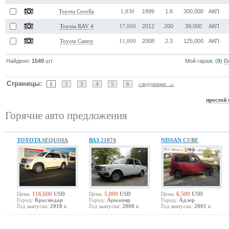
1999
1.6
300,000
АКП
Toyota Corolla
1,830
2012
200
39,000
АКП
Toyota RAV 4
17,000
2008
2.3
125,000
АКП
Toyota Camry
11,000
Найдено:
1549
шт.
Мой гараж: (
0
)
П
Страницы:
1
2
3
4
5
6
следующая →
простой 
Горячие авто предложения
TOYOTA
SEQUOIA
ВАЗ
21074
NISSAN
CUBE
Цена:
116,600
USD
Цена:
5,000
USD
Цена:
6,500
USD
Город:
Краснодар
Город:
Армавир
Город:
Адлер
Год выпуска:
2010 г.
Год выпуска:
2008 г.
Год выпуска:
2001 г.