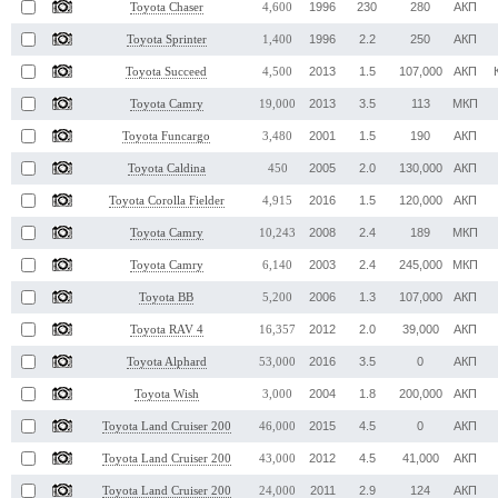
1996
230
280
АКП
Toyota Chaser
4,600
1996
2.2
250
АКП
Toyota Sprinter
1,400
2013
1.5
107,000
АКП
Toyota Succeed
4,500
2013
3.5
113
МКП
Toyota Camry
19,000
2001
1.5
190
АКП
Toyota Funcargo
3,480
2005
2.0
130,000
АКП
Toyota Caldina
450
2016
1.5
120,000
АКП
Toyota Corolla Fielder
4,915
2008
2.4
189
МКП
Toyota Camry
10,243
2003
2.4
245,000
МКП
Toyota Camry
6,140
2006
1.3
107,000
АКП
Toyota BB
5,200
2012
2.0
39,000
АКП
Toyota RAV 4
16,357
2016
3.5
0
АКП
Toyota Alphard
53,000
2004
1.8
200,000
АКП
Toyota Wish
3,000
2015
4.5
0
АКП
Toyota Land Cruiser 200
46,000
2012
4.5
41,000
АКП
Toyota Land Cruiser 200
43,000
2011
2.9
124
АКП
Toyota Land Cruiser 200
24,000