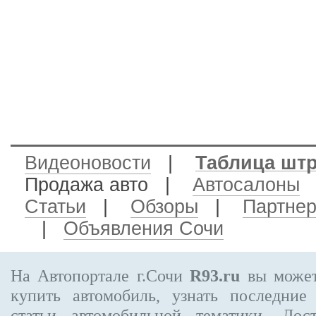
Видеоновости
|
Таблица шт
Продажа авто
|
Автосалоны
Статьи
|
Обзоры
|
Партне
|
Объявления Сочи
На Автопортале г.Сочи
R93.ru
вы может
купить автомобиль, узнать последние
статьи автомобильной тематики. Дос