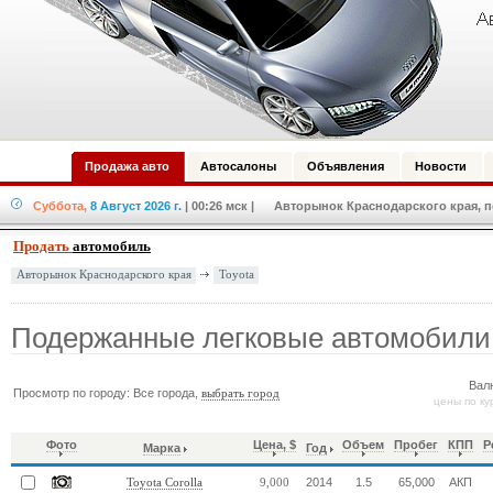
Продажа авто
Автосалоны
Объявления
Новости
Суббота,
8 Август 2026 г.
| 00:26 мск
| Авторынок Краснодарского края, по
Продать
автомобиль
Toyota
Авторынок Краснодарского края
Подержанные легковые автомобили 
Вал
Просмотр по городу: Все города,
выбрать город
цены по ку
Фото
Цена, $
Объем
Пробег
КПП
Р
Марка
Год
2014
1.5
65,000
АКП
Toyota Corolla
9,000