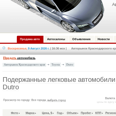
Продажа авто
Автосалоны
Объявления
Новости
Воскресенье,
9 Август 2026 г.
| 16:36 мск
| Авторынок Краснодарского кра
Продать
автомобиль
Toyota
Dutro
Авторынок Краснодарского края
Подержанные легковые автомобили 
Dutro
Валюта 
Просмотр по городу: Все города,
выбрать город
цены по курсу 
Фото
Марка
Цена, $
Год
Объем
Пробег
КПП
Регион