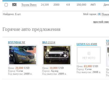
2000
4.8
150,000
АКП
Дин
Toyota Dutro
24,500
Найдено:
1
шт.
Мой гараж: (
0
)
Показ
простой спи
Горячие авто предложения
V
HYUNDAI
NF
ВАЗ
21214
V
LEXUS
GS 450H
Цена:
63,000
USD
Цена:
20,000
USD
Цена:
10,000
USD
Город:
Сочи
Це
Город:
Сочи
Город:
Адлер
Год выпуска:
2008 г.
Го
Год выпуска:
2008 г.
Год выпуска:
2009 г.
Го