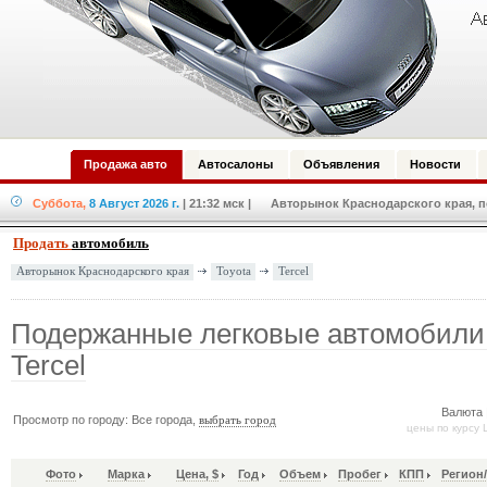
Продажа авто
Автосалоны
Объявления
Новости
Суббота,
8 Август 2026 г.
| 21:32 мск
| Авторынок Краснодарского края, по
Продать
автомобиль
Toyota
Tercel
Авторынок Краснодарского края
Подержанные легковые автомобили 
Tercel
Валюта 
Просмотр по городу: Все города,
выбрать город
цены по курсу 
Фото
Марка
Цена, $
Год
Объем
Пробег
КПП
Регион