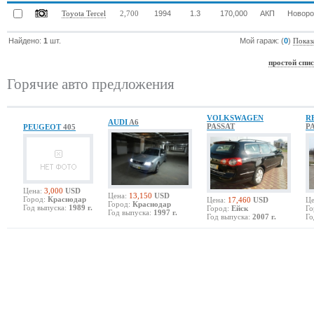
1994
1.3
170,000
АКП
Новоро
Toyota Tercel
2,700
Найдено:
1
шт.
Мой гараж: (
0
)
Показ
простой спи
Горячие авто предложения
VOLKSWAGEN
R
AUDI
A6
PASSAT
P
PEUGEOT
405
Цена:
3,000
USD
Цена:
13,150
USD
Город:
Краснодар
Цена:
17,460
USD
Це
Город:
Краснодар
Год выпуска:
1989 г.
Город:
Ейск
Го
Год выпуска:
1997 г.
Год выпуска:
2007 г.
Го