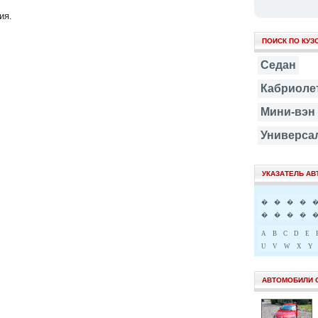
ия.
ПОИСК ПО КУЗ
Седан
Кабриоле
Мини-вэн
Универса
УКАЗАТЕЛЬ А
�
�
�
�
�
�
�
�
A
B
C
D
E
U
V
W
X
Y
АВТОМОБИЛИ 