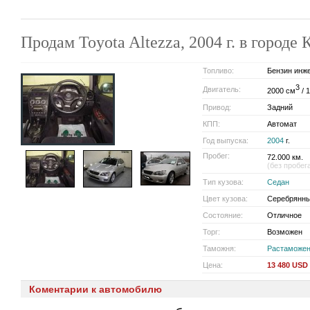
Продам Toyota Altezza, 2004 г. в горо
Топливо:
Бензин инж
3
Двигатель:
2000 см
/ 1
Привод:
Задний
КПП:
Автомат
Год выпуска:
2004
г.
Пробег:
72.000 км.
(без пробег
Тип кузова:
Седан
Цвет кузова:
Серебрянны
Состояние:
Отличное
Торг:
Возможен
Таможня:
Растаможе
Цена:
13 480 USD
Коментарии к автомобилю