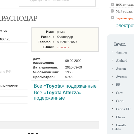
RSS-канал
Мой гараж
де КРАСНОДАР
Зарегистри
электро
ектор
Имя:
рома
Регион:
Краснодар
60 л.с.
Телефон:
89528162050
Toyota
E-mail:
показать
·
4runner
Дата
·
09.09.2009
Alphard
размещения:
Дата удаления:
2010-09-09
·
Aurion
а по РФ)
№ объявления:
1955
·
Просмотров:
5748
Avensis
·
BB
Все «
Toyota
» подержанные
й металлик
·
Все «
Toyota Altezza
»
Cami
подержанные
·
Carib
н
·
Carina ED
·
Chaser
·
Corolla
Fielder