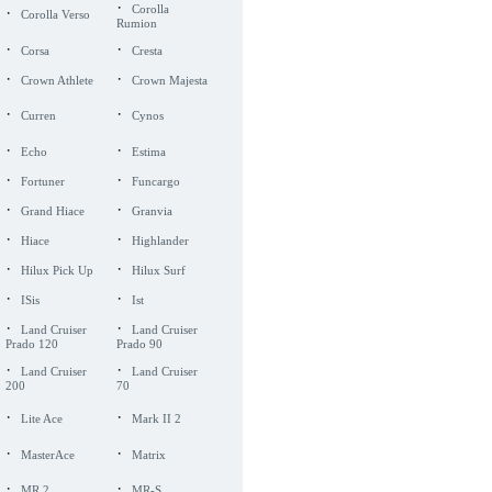
·
·
Corolla
Corolla Verso
Rumion
·
·
Corsa
Cresta
·
·
Crown Athlete
Crown Majesta
·
·
Curren
Cynos
·
·
Echo
Estima
·
·
Fortuner
Funcargo
·
·
Grand Hiace
Granvia
·
·
Hiace
Highlander
·
·
Hilux Pick Up
Hilux Surf
·
·
ISis
Ist
·
·
Land Cruiser
Land Cruiser
Prado 120
Prado 90
·
·
Land Cruiser
Land Cruiser
200
70
·
·
Lite Ace
Mark II 2
·
·
MasterAce
Matrix
·
·
MR 2
MR-S