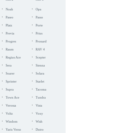
·
·
Noah
Opa
·
·
Paseo
Passo
·
·
Platz
Porte
·
·
Previa
Prius
·
·
Progres
Pronard
·
·
Raum
RAV 4
·
·
Regius Ace
Scepter
·
·
Sera
Sienna
·
·
Soarer
Solara
·
·
Sprinter
Starlet
·
·
Supra
Tacoma
·
·
Town Ace
Tundra
·
·
Verossa
Vista
·
·
Voltz
Voxy
·
·
Windom
Wish
·
·
Yaris Verso
Dutro