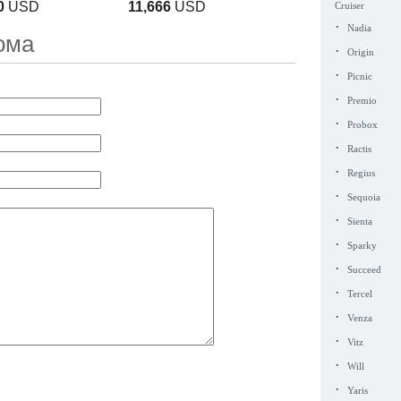
0
USD
11,666
USD
Cruiser
·
Nadia
ома
·
Origin
·
Picnic
·
Premio
·
Probox
·
Ractis
·
Regius
·
Sequoia
·
Sienta
·
Sparky
·
Succeed
·
Tercel
·
Venza
·
Vitz
·
Will
·
Yaris