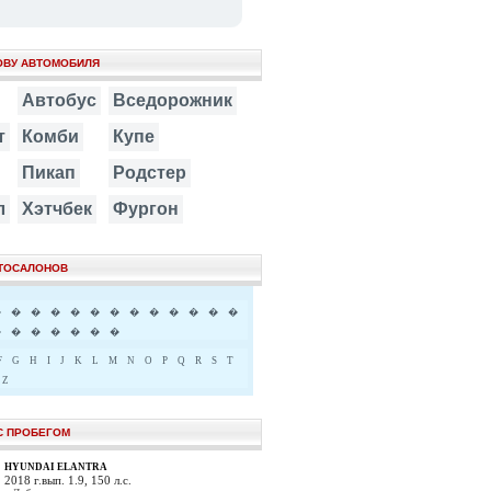
ОВУ АВТОМОБИЛЯ
Автобус
Вседорожник
т
Комби
Купе
Пикап
Родстер
л
Хэтчбек
Фургон
ВТОСАЛОНОВ
�
�
�
�
�
�
�
�
�
�
�
�
�
�
�
�
�
�
�
�
F
G
H
I
J
K
L
M
N
O
P
Q
R
S
T
Z
С ПРОБЕГОМ
HYUNDAI ELANTRA
2018 г.вып. 1.9, 150 л.с.