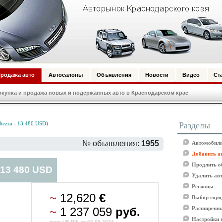
родажа авто
Автосалоны
Объявления
Новости
Видео
Ст
купка и продажа новых и подержанных авто в Краснодарском крае
Разделы
tezza - 13,480 USD)
№ объявления:
1955
Автомобили
Добавить а
Продлить о
 13 480 USD
Удалить ав
Регионы
~
12,620
€
Выбор горо
~
1 237 059
руб.
Расширенны
Настройки 
курс ЦБ РФ от 02.05.2024