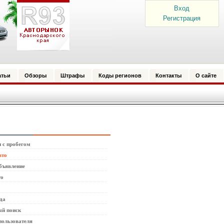
Вход
Регистрация
атьи
Обзоры
Штрафы
Коды регионов
Контакты
О сайте
 с пробегом
вто
бъявление
то
да
й поиск
пользователя