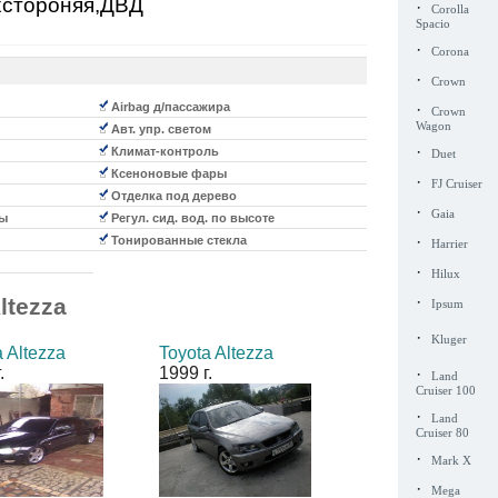
ухстороняя,ДВД
·
Corolla
Spacio
·
Corona
·
Crown
Airbag д/пассажира
·
Crown
Wagon
Авт. упр. светом
·
Климат-контроль
Duet
Ксеноновые фары
·
FJ Cruiser
Отделка под дерево
·
Gaia
ы
Регул. сид. вод. по высоте
·
Тонированные стекла
Harrier
·
Hilux
·
ltezza
Ipsum
·
Kluger
a Altezza
Toyota Altezza
.
1999 г.
·
Land
Cruiser 100
·
Land
Cruiser 80
·
Mark X
·
Mega