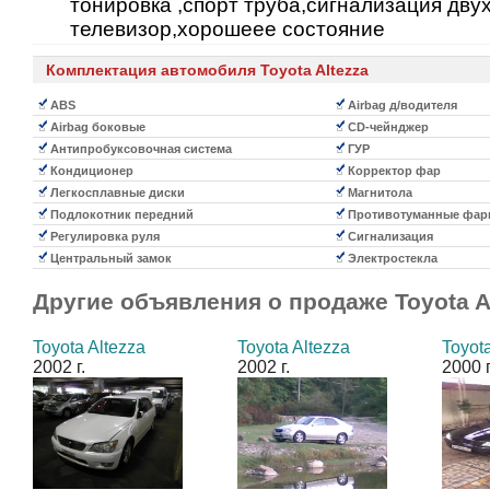
тонировка ,спорт труба,сигнализация дв
телевизор,хорошеее состояние
Комплектация автомобиля Toyota Altezza
ABS
Airbag д/водителя
Airbag боковые
CD-чейнджер
Антипробуксовочная система
ГУР
Кондиционер
Корректор фар
Легкосплавные диски
Магнитола
Подлокотник передний
Противотуманные фар
Регулировка руля
Сигнализация
Центральный замок
Электростекла
Другие объявления о продаже
Toyota A
Toyota Altezza
Toyota Altezza
Toyot
2002 г.
2002 г.
2000 г