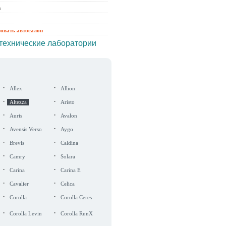
ы
ровать автосалон
технические лаборатории
·
·
Allex
Allion
·
·
Altezza
Aristo
·
·
Auris
Avalon
·
·
Avensis Verso
Aygo
·
·
Brevis
Caldina
·
·
Camry
Solara
·
·
Carina
Carina E
·
·
Cavalier
Celica
·
·
Corolla
Corolla Ceres
·
·
Corolla Levin
Corolla RunX