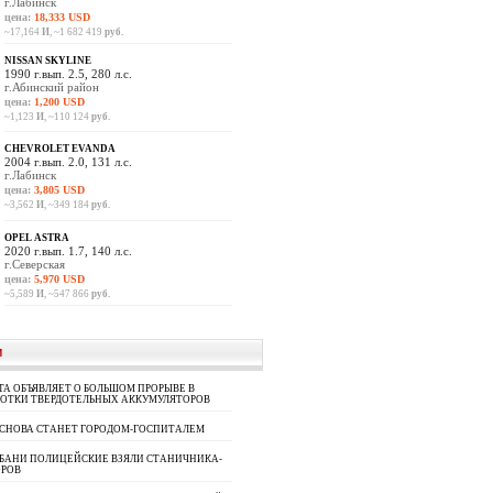
г.Лабинск
цена:
18,333 USD
~17,164
И
, ~1 682 419
руб.
NISSAN SKYLINE
1990 г.вып. 2.5, 280 л.с.
г.Абинский район
цена:
1,200 USD
~1,123
И
, ~110 124
руб.
CHEVROLET EVANDA
2004 г.вып. 2.0, 131 л.с.
г.Лабинск
цена:
3,805 USD
~3,562
И
, ~349 184
руб.
OPEL ASTRA
2020 г.вып. 1.7, 140 л.с.
г.Северская
цена:
5,970 USD
~5,589
И
, ~547 866
руб.
И
A ОБЪЯВЛЯЕТ О БОЛЬШОМ ПРОРЫВЕ В
БОТКИ ТВЕРДОТЕЛЬНЫХ АККУМУЛЯТОРОВ
 СНОВА СТАНЕТ ГОРОДОМ-ГОСПИТАЛЕМ
УБАНИ ПОЛИЦЕЙСКИЕ ВЗЯЛИ СТАНИЧНИКА-
ОРОВ