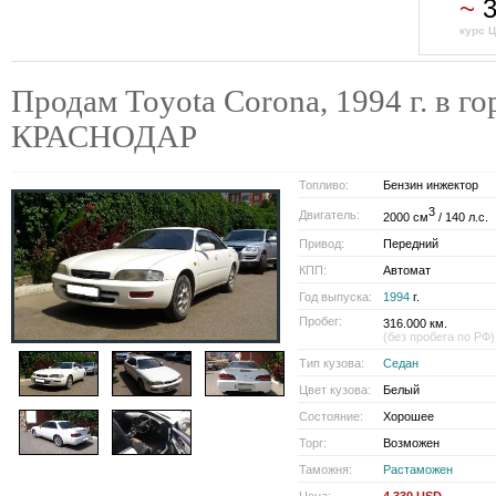
~
3
курс Ц
Продам Toyota Corona, 1994 г. в го
КРАСНОДАР
Топливо:
Бензин инжектор
3
Двигатель:
2000 см
/ 140 л.с.
Привод:
Передний
КПП:
Автомат
Год выпуска:
1994
г.
Пробег:
316.000 км.
(без пробега по РФ)
Тип кузова:
Седан
Цвет кузова:
Белый
Состояние:
Хорошее
Торг:
Возможен
Таможня:
Растаможен