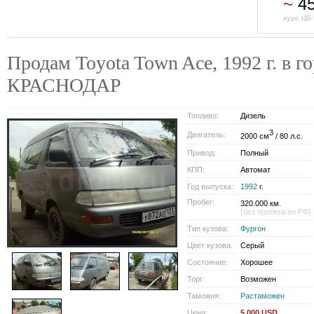
~
45
курс ЦБ 
Продам Toyota Town Ace, 1992 г. в г
КРАСНОДАР
Топливо:
Дизель
3
Двигатель:
2000 см
/ 80 л.с.
Привод:
Полный
КПП:
Автомат
Год выпуска:
1992
г.
Пробег:
320.000 км.
(без пробега по РФ)
Тип кузова:
Фургон
Цвет кузова:
Серый
Состояние:
Хорошее
Торг:
Возможен
Таможня:
Растаможен
Цена:
5 000 USD