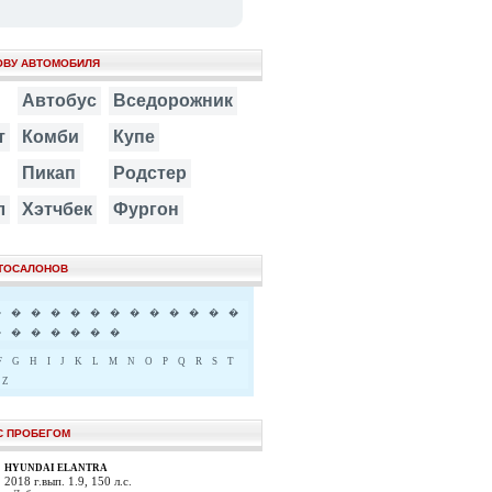
ОВУ АВТОМОБИЛЯ
Автобус
Вседорожник
т
Комби
Купе
Пикап
Родстер
л
Хэтчбек
Фургон
ВТОСАЛОНОВ
�
�
�
�
�
�
�
�
�
�
�
�
�
�
�
�
�
�
�
�
F
G
H
I
J
K
L
M
N
O
P
Q
R
S
T
Z
С ПРОБЕГОМ
HYUNDAI ELANTRA
2018 г.вып. 1.9, 150 л.с.