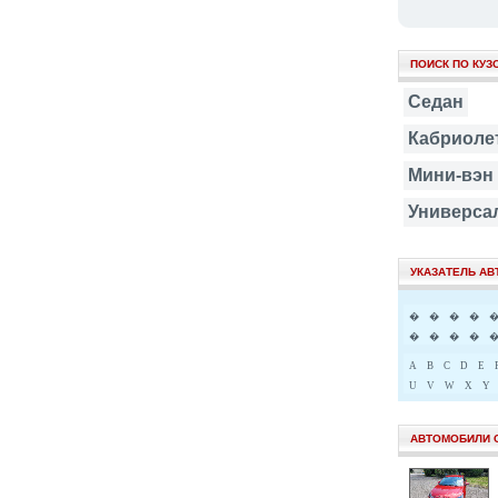
ПОИСК ПО КУЗ
Седан
Кабриоле
Мини-вэн
Универса
УКАЗАТЕЛЬ А
�
�
�
�
�
�
�
�
A
B
C
D
E
U
V
W
X
Y
АВТОМОБИЛИ 