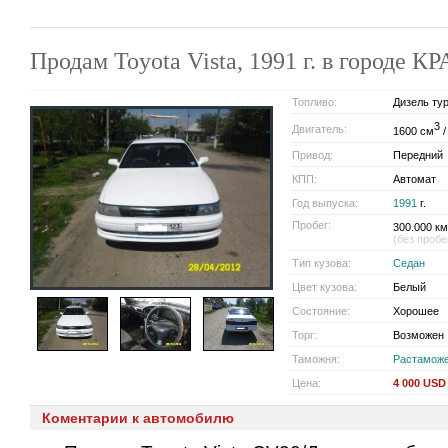
Продам Toyota Vista, 1991 г. в городе
Топливо:
Дизель ту
3
Двигатель:
1600 см
/
Привод:
Передний
КПП:
Автомат
Год выпуска:
1991
г.
Пробег:
300.000 км
(без пробе
Тип кузова:
Седан
Цвет кузова:
Белый
Состояние:
Хорошее
Торг:
Возможен
Таможня:
Растамож
Цена:
4 000 USD
Коментарии к автомобилю