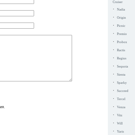
Cruiser
·
Nadia
·
Origin
·
Picnic
·
Premio
·
Probox
·
Ractis
·
Regius
·
Sequoia
·
Sienta
·
Sparky
·
Succeed
·
Tercel
·
ия.
Venza
·
Vitz
·
Will
·
Yaris