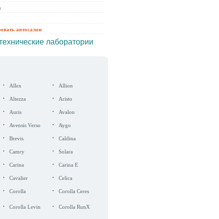
ы
ровать автосалон
технические лаборатории
·
·
Allex
Allion
·
·
Altezza
Aristo
·
·
Auris
Avalon
·
·
Avensis Verso
Aygo
·
·
Brevis
Caldina
·
·
Camry
Solara
·
·
Carina
Carina E
·
·
Cavalier
Celica
·
·
Corolla
Corolla Ceres
·
·
Corolla Levin
Corolla RunX