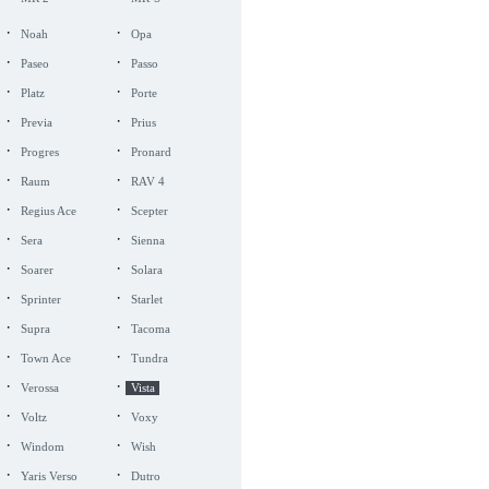
·
·
Noah
Opa
·
·
Paseo
Passo
·
·
Platz
Porte
·
·
Previa
Prius
·
·
Progres
Pronard
·
·
Raum
RAV 4
·
·
Regius Ace
Scepter
·
·
Sera
Sienna
·
·
Soarer
Solara
·
·
Sprinter
Starlet
·
·
Supra
Tacoma
·
·
Town Ace
Tundra
·
·
Verossa
Vista
·
·
Voltz
Voxy
·
·
Windom
Wish
·
·
Yaris Verso
Dutro