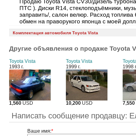
Продаю Toyota Vista СV30/Дизель турбонад
ПТС ). Диски R14, стеклоподъёмники, муз
заправить/, салон велюр. Расход топлива
обмен на праворукого японца с моей допл
Комплектация автомобиля Toyota Vista
Другие объявления о продаже
Toyota V
Toyota Vista
Toyota Vista
Toyota
1993 г.
1999 г.
1998 г
1,560
USD
10,200
USD
7,550
Написать сообщение продавцу: Е
Ваше имя:
*