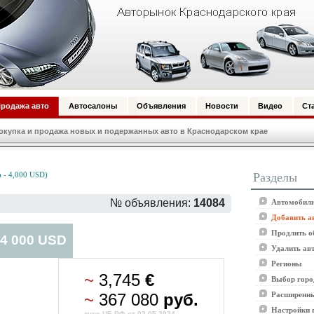
родажа авто
Автосалоны
Объявления
Новости
Видео
Ст
купка и продажа новых и подержанных авто в Краснодарском крае
Разделы
 - 4,000 USD)
№ объявления:
14084
Автомобили
Добавить а
Продлить о
 4 000 USD
Удалить ав
Регионы
~
3,745
€
Выбор горо
~
367 080
руб.
Расширенны
Настройки 
курс ЦБ РФ от 02.05.2024