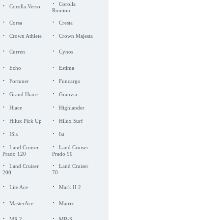
·
·
Corolla
Corolla Verso
Rumion
·
·
Corsa
Cresta
·
·
Crown Athlete
Crown Majesta
·
·
Curren
Cynos
·
·
Echo
Estima
·
·
Fortuner
Funcargo
·
·
Grand Hiace
Granvia
·
·
Hiace
Highlander
·
·
Hilux Pick Up
Hilux Surf
·
·
ISis
Ist
·
·
Land Cruiser
Land Cruiser
Prado 120
Prado 90
·
·
Land Cruiser
Land Cruiser
200
70
·
·
Lite Ace
Mark II 2
·
·
MasterAce
Matrix
·
·
MR 2
MR-S