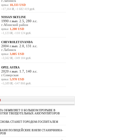
г.Лабинск
цена:
18,333 USD
~17,164
И
, ~1 682 419
руб.
NISSAN SKYLINE
1990 г.вып. 2.5, 280 л.с.
г.Абинский район
цена:
1,200 USD
~1,123
И
, ~110 124
руб.
CHEVROLET EVANDA
2004 г.вып. 2.0, 131 л.с.
г.Лабинск
цена:
3,805 USD
~3,562
И
, ~349 184
руб.
OPEL ASTRA
2020 г.вып. 1.7, 140 л.с.
г.Северская
цена:
5,970 USD
~5,589
И
, ~547 866
руб.
И
A ОБЪЯВЛЯЕТ О БОЛЬШОМ ПРОРЫВЕ В
БОТКИ ТВЕРДОТЕЛЬНЫХ АККУМУЛЯТОРОВ
 СНОВА СТАНЕТ ГОРОДОМ-ГОСПИТАЛЕМ
УБАНИ ПОЛИЦЕЙСКИЕ ВЗЯЛИ СТАНИЧНИКА-
ОРОВ