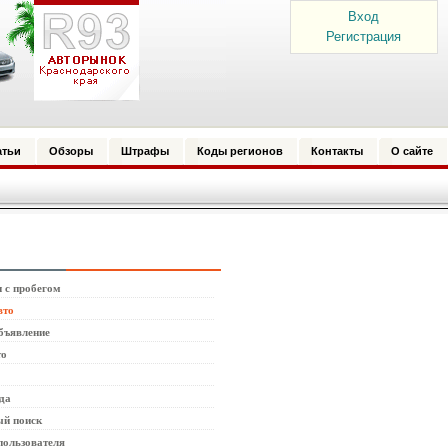
Вход
Регистрация
атьи
Обзоры
Штрафы
Коды регионов
Контакты
О сайте
 с пробегом
вто
бъявление
то
да
й поиск
пользователя