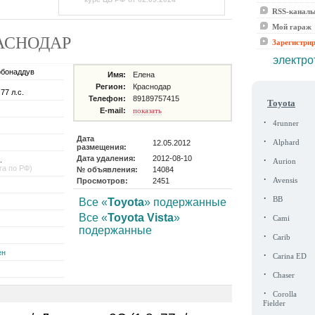
RSS-канал
Мой гараж
 КРАСНОДАР
Зарегистри
электро
рбонаддув
Имя:
Елена
Регион:
Краснодар
 77 л.с.
Телефон:
89189757415
Toyota
E-mail:
показать
·
4runner
Дата
·
12.05.2012
Alphard
размещения:
Дата удаления:
2012-08-10
·
.
Aurion
га по РФ)
№ объявления:
14084
·
Просмотров:
2451
Avensis
·
BB
Все «
Toyota
» подержанные
·
Все «
Toyota Vista
»
Cami
подержанные
·
Carib
ен
·
Carina ED
·
Chaser
·
Corolla
Fielder