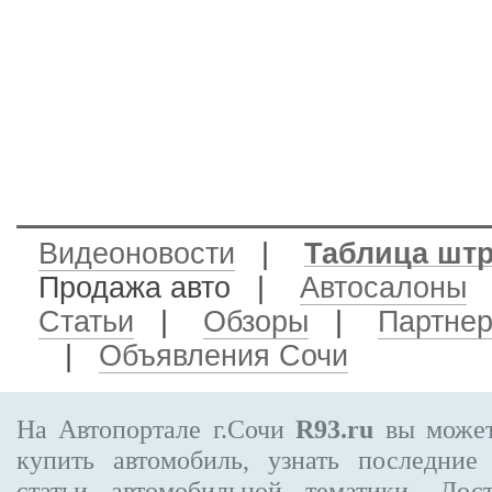
Видеоновости
|
Таблица шт
Продажа авто
|
Автосалоны
Статьи
|
Обзоры
|
Партне
|
Объявления Сочи
На Автопортале г.Сочи
R93.ru
вы может
купить автомобиль, узнать последние
статьи автомобильной тематики. Дос