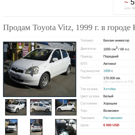
~
5
курс Ц
Продам Toyota Vitz, 1999 г. в гор
Топливо:
Бензин инжектор
3
Двигатель:
1000 см
/ 68 л.с.
Привод:
Передний
КПП:
Автомат
Год выпуска:
1999
г.
Пробег:
170.000 км.
(без пробега по РФ)
Тип кузова:
Хэтчбек
Цвет кузова:
Белый
Состояние:
Хорошее
Торг:
Возможен
Таможня:
Растаможен
Цена:
6 000 USD