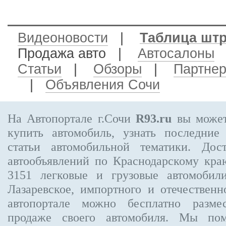
Видеоновости
|
Таблица шт
Продажа авто
|
Автосалоны
Статьи
|
Обзоры
|
Партне
|
Объявления Сочи
На Автопортале г.Сочи
R93.ru
вы может
купить автомобиль, узнать последние
статьи автомобильной тематики. Дос
автообъявлений по Краснодарскому кр
3151
легковые и грузовые автомобили
Лазаревское, импортного и отечественн
автопортале можно бесплатно
разме
продаже своего автомобиля. Мы п