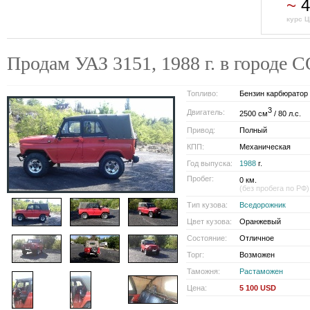
~
4
курс Ц
Продам УАЗ 3151, 1988 г. в городе 
Топливо:
Бензин карбюратор
3
Двигатель:
2500 см
/ 80 л.с.
Привод:
Полный
КПП:
Механическая
Год выпуска:
1988
г.
Пробег:
0 км.
(без пробега по РФ)
Тип кузова:
Вседорожник
Цвет кузова:
Оранжевый
Состояние:
Отличное
Торг:
Возможен
Таможня:
Растаможен
Цена:
5 100 USD