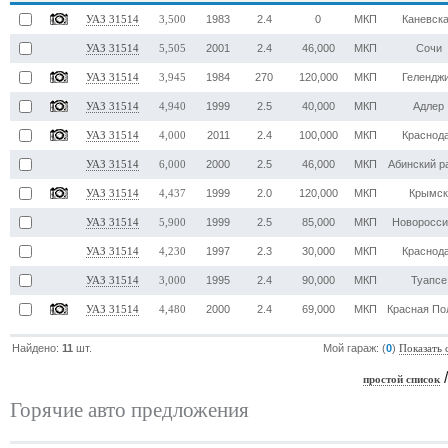
1983
2.4
0
МКП
Каневск
УАЗ 31514
3,500
2001
2.4
46,000
МКП
Сочи
УАЗ 31514
5,505
1984
270
120,000
МКП
Гелендж
УАЗ 31514
3,945
1999
2.5
40,000
МКП
Адлер
УАЗ 31514
4,940
2011
2.4
100,000
МКП
Краснод
УАЗ 31514
4,000
2000
2.5
46,000
МКП
Абинский р
УАЗ 31514
6,000
1999
2.0
120,000
МКП
Крымс
УАЗ 31514
4,437
1999
2.5
85,000
МКП
Новоросси
УАЗ 31514
5,900
1997
2.3
30,000
МКП
Краснод
УАЗ 31514
4,230
1995
2.4
90,000
МКП
Туапсе
УАЗ 31514
3,000
2000
2.4
69,000
МКП
Красная По
УАЗ 31514
4,480
Найдено:
11
шт.
Мой гараж: (
0
)
Показать 
простой список
Горячие авто предложения