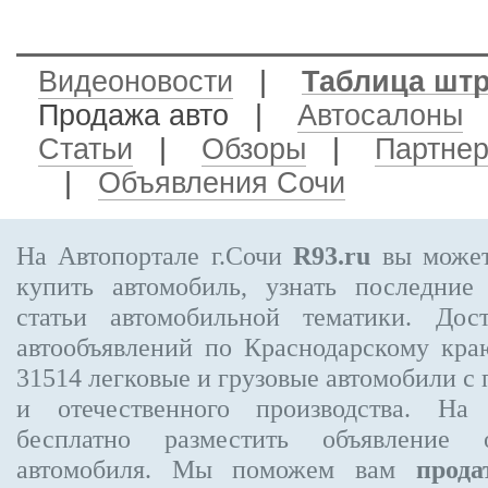
Видеоновости
|
Таблица шт
Продажа авто
|
Автосалоны
Статьи
|
Обзоры
|
Партне
|
Объявления Сочи
На Автопортале г.Сочи
R93.ru
вы может
купить автомобиль, узнать последние
статьи автомобильной тематики. Дос
автообъявлений по Краснодарскому кр
31514
легковые и грузовые автомобили с 
и отечественного производства. На
бесплатно
разместить объявление
о 
автомобиля. Мы поможем вам
прода