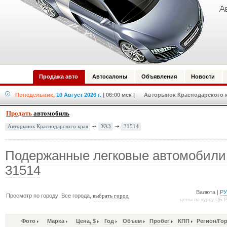
Продажа авто
Автосалоны
Объявления
Новости
Понедельник,
10 Август 2026 г.
| 06:00 мск
| Авторынок Краснодарского кр
Продать
автомобиль
УАЗ
31514
Авторынок Краснодарского края
Подержанные легковые автомобили
31514
Валюта |
Р
Просмотр по городу: Все города,
выбрать город
цены по курсу ЦБ 
Фото
Марка
Цена, $
Год
Объем
Пробег
КПП
Регион/Го