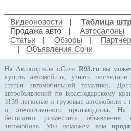
Видеоновости
|
Таблица шт
Продажа авто
|
Автосалоны
Статьи
|
Обзоры
|
Партне
|
Объявления Сочи
На Автопортале г.Сочи
R93.ru
вы может
купить автомобиль, узнать последние
статьи автомобильной тематики. Дос
автообъявлений по Краснодарскому кр
3159
легковые и грузовые автомобили с 
и отечественного производства. На
бесплатно
разместить объявление
о 
автомобиля. Мы поможем вам
прода