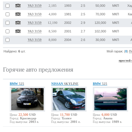
1993
2.5
50,000
МКП
Ха
УАЗ 3159
2,185
1981
2.5
70,000
МКП
Ка
УАЗ 3159
4,000
2002
2.9
120,000
МКП
УАЗ 3159
12,190
2001
2.7
102,000
МКП
УАЗ 3159
8,500
2004
2.6
30,000
МКП
УАЗ 3159
8,000
Найдено:
6
шт.
Мой гараж: (
0
)
П
простой 
Горячие авто предложения
BMW
525
NISSAN
SKYLINE
BMW
525
Цена:
22,500
USD
Цена:
11,700
USD
Цена:
6,000
USD
Город:
Краснодар
Город:
Туапсе
Город:
Анапа
Год выпуска:
2003 г.
Год выпуска:
2001 г.
Год выпуска:
1989 г.