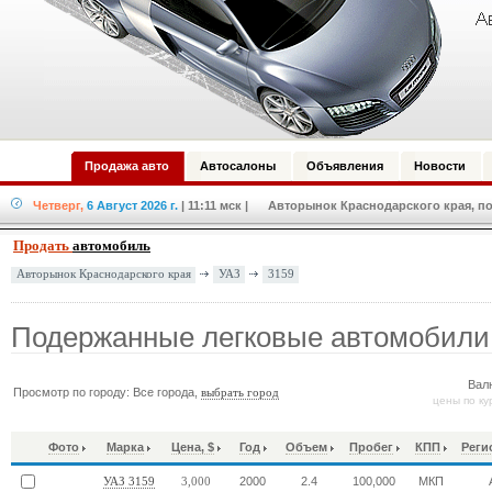
Продажа авто
Автосалоны
Объявления
Новости
Четверг,
6 Август 2026 г.
| 11:11 мск
| Авторынок Краснодарского края, по
Продать
автомобиль
УАЗ
3159
Авторынок Краснодарского края
Подержанные легковые автомобили
Вал
Просмотр по городу: Все города,
выбрать город
цены по ку
Фото
Марка
Цена, $
Год
Объем
Пробег
КПП
Реги
2000
2.4
100,000
МКП
УАЗ 3159
3,000