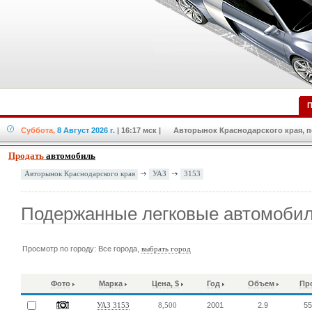
П
Суббота,
8 Август 2026 г.
| 16:17 мск
| Авторынок Краснодарского края, по
Продать
автомобиль
УАЗ
3153
Авторынок Краснодарского края
Подержанные легковые автомобил
Просмотр по городу: Все города,
выбрать город
Фото
Марка
Цена, $
Год
Объем
Пр
2001
2.9
55
УАЗ 3153
8,500