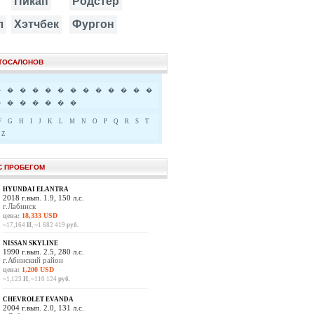
Пикап
Родстер
л
Хэтчбек
Фургон
ВТОСАЛОНОВ
�
�
�
�
�
�
�
�
�
�
�
�
�
�
�
�
�
�
�
�
F
G
H
I
J
K
L
M
N
O
P
Q
R
S
T
Z
С ПРОБЕГОМ
HYUNDAI ELANTRA
2018 г.вып. 1.9, 150 л.с.
г.Лабинск
цена:
18,333 USD
~17,164
И
, ~1 682 419
руб.
NISSAN SKYLINE
1990 г.вып. 2.5, 280 л.с.
г.Абинский район
цена:
1,200 USD
~1,123
И
, ~110 124
руб.
CHEVROLET EVANDA
2004 г.вып. 2.0, 131 л.с.