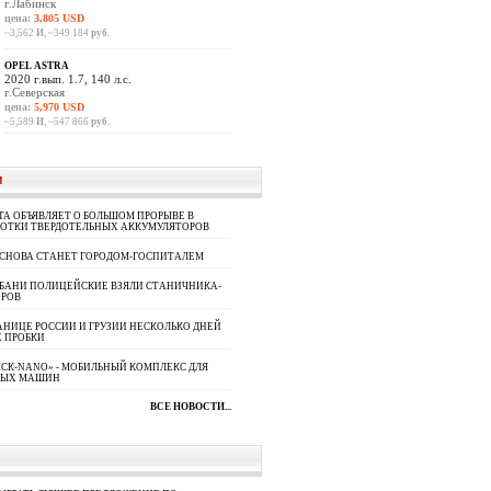
г.Лабинск
цена:
3,805 USD
~3,562
И
, ~349 184
руб.
OPEL ASTRA
2020 г.вып. 1.7, 140 л.с.
г.Северская
цена:
5,970 USD
~5,589
И
, ~547 866
руб.
И
A ОБЪЯВЛЯЕТ О БОЛЬШОМ ПРОРЫВЕ В
БОТКИ ТВЕРДОТЕЛЬНЫХ АККУМУЛЯТОРОВ
 СНОВА СТАНЕТ ГОРОДОМ-ГОСПИТАЛЕМ
УБАНИ ПОЛИЦЕЙСКИЕ ВЗЯЛИ СТАНИЧНИКА-
ОРОВ
АНИЦЕ РОССИИ И ГРУЗИИ НЕСКОЛЬКО ДНЕЙ
 ПРОБКИ
СК-NANO» - МОБИЛЬНЫЙ КОМПЛЕКС ДЛЯ
НЫХ МАШИН
ВСЕ НОВОСТИ...