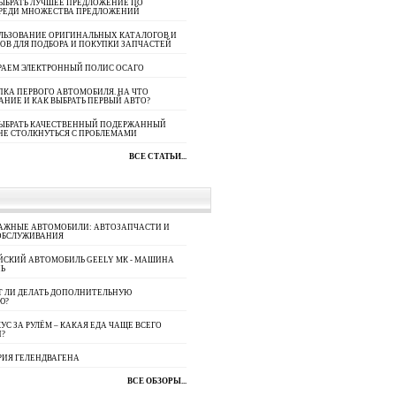
ЫБРАТЬ ЛУЧШЕЕ ПРЕДЛОЖЕНИЕ ПО
СРЕДИ МНОЖЕСТВА ПРЕДЛОЖЕНИЙ
ЛЬЗОВАНИЕ ОРИГИНАЛЬНЫХ КАТАЛОГОВ И
ОВ ДЛЯ ПОДБОРА И ПОКУПКИ ЗАПЧАСТЕЙ
РАЕМ ЭЛЕКТРОННЫЙ ПОЛИС ОСАГО
КА ПЕРВОГО АВТОМОБИЛЯ. НА ЧТО
АНИЕ И КАК ВЫБРАТЬ ПЕРВЫЙ АВТО?
ВЫБРАТЬ КАЧЕСТВЕННЫЙ ПОДЕРЖАННЫЙ
НЕ СТОЛКНУТЬСЯ С ПРОБЛЕМАМИ
ВСЕ СТАТЬИ...
АЖНЫЕ АВТОМОБИЛИ: АВТОЗАПЧАСТИ И
ОБСЛУЖИВАНИЯ
ЙСКИЙ АВТОМОБИЛЬ GEELY МК - МАШИНА
Ь
Т ЛИ ДЕЛАТЬ ДОПОЛНИТЕЛЬНУЮ
Ю?
УС ЗА РУЛЁМ – КАКАЯ ЕДА ЧАЩЕ ВСЕГО
П?
РИЯ ГЕЛЕНДВАГЕНА
ВСЕ ОБЗОРЫ...