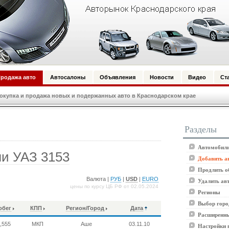
родажа авто
Автосалоны
Объявления
Новости
Видео
Ст
купка и продажа новых и подержанных авто в Краснодарском крае
Разделы
Автомобили
и УАЗ 3153
Добавить а
Продлить о
Валюта |
РУБ
|
USD
|
EURO
Удалить ав
цены по курсу ЦБ РФ от 02.05.2024
Регионы
Выбор горо
обег
КПП
Регион/Город
Дата
Расширенны
,555
МКП
Аше
03.11.10
Настройки 