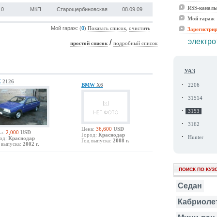
RSS-канал
0
МКП
Старощербиновская
08.09.09
Мой гараж
Мой гараж: (
0
)
,
Показать список
очистить
Зарегистри
электро
/
простой список
подробный список
УАЗ
Ж
2126
·
BMW
X6
2206
·
31514
·
3153
·
3162
Цена:
36,600
USD
а:
2,000
USD
Город:
Краснодар
·
Hunter
од:
Краснодар
Год выпуска:
2008 г.
 выпуска:
2002 г.
ПОИСК ПО КУЗ
Седан
Кабриоле