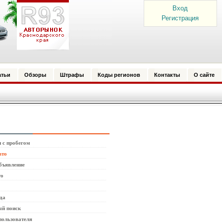
Вход
Регистрация
атьи
Обзоры
Штрафы
Коды регионов
Контакты
О сайте
 с пробегом
вто
бъявление
то
да
й поиск
пользователя