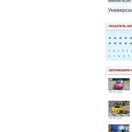
Мини-вэн
Универса
УКАЗАТЕЛЬ А
�
�
�
�
�
�
�
�
A
B
C
D
E
U
V
W
X
Y
АВТОМОБИЛИ 
08.08.2026
08.08.2026