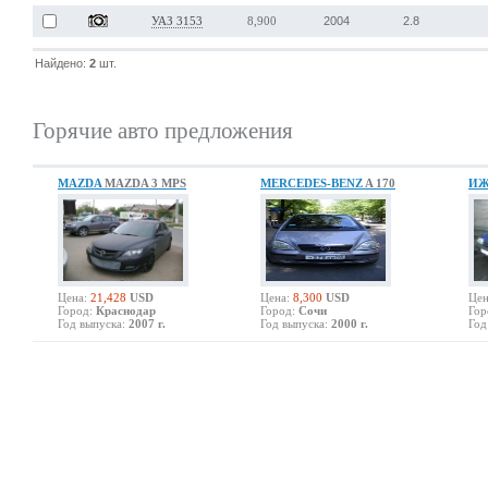
2004
2.8
УАЗ 3153
8,900
Найдено:
2
шт.
Горячие авто предложения
MAZDA
MAZDA 3 MPS
MERCEDES-BENZ
A 170
И
Цена:
21,428
USD
Цена:
8,300
USD
Цен
Город:
Краснодар
Город:
Сочи
Гор
Год выпуска:
2007 г.
Год выпуска:
2000 г.
Год