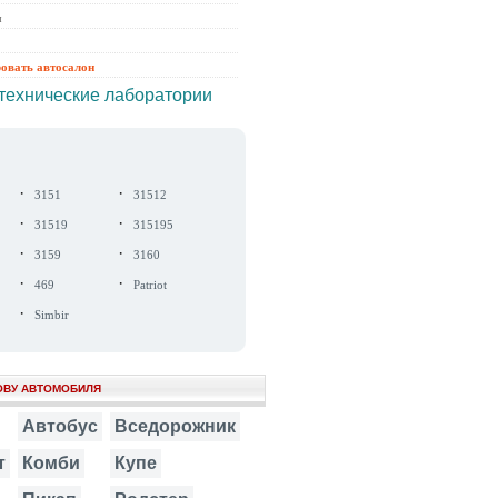
ы
ровать автосалон
технические лаборатории
·
·
3151
31512
·
·
31519
315195
·
·
3159
3160
·
·
469
Patriot
·
Simbir
ОВУ АВТОМОБИЛЯ
Автобус
Вседорожник
т
Комби
Купе