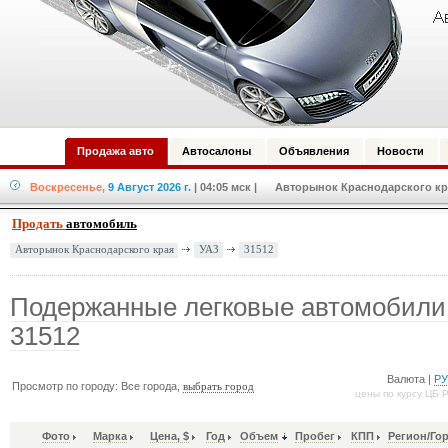
Продажа авто
Автосалоны
Объявления
Новости
Воскресенье,
9 Август 2026 г.
| 04:05 мск
| Авторынок Краснодарского кра
Продать
автомобиль
УАЗ
31512
Авторынок Краснодарского края
Подержанные легковые автомобили
31512
Валюта |
Р
Просмотр по городу: Все города,
выбрать город
цены по курсу ЦБ 
Фото
Марка
Цена, $
Год
Объем
Пробег
КПП
Регион/Го