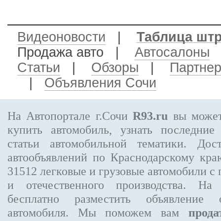
Видеоновости
|
Таблица шт
Продажа авто
|
Автосалоны
Статьи
|
Обзоры
|
Партне
|
Объявления Сочи
На Автопортале г.Сочи
R93.ru
вы может
купить автомобиль, узнать последние
статьи автомобильной тематики. Дос
автообъявлений по Краснодарскому кр
31512
легковые и грузовые автомобили с 
и отечественного производства. На
бесплатно
разместить объявление
о 
автомобиля. Мы поможем вам
прода