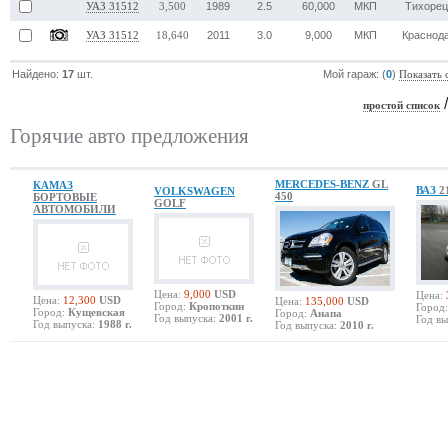
1989
2.5
60,000
МКП
Тихорец
УАЗ 31512
3,500
2011
3.0
9,000
МКП
Краснод
УАЗ 31512
18,640
Найдено:
17
шт.
Мой гараж: (
0
)
Показать 
простой список
Горячие авто предложения
MERCEDES-BENZ
GL
КАМАЗ
ВАЗ
2
VOLKSWAGEN
450
БОРТОВЫЕ
GOLF
АВТОМОБИЛИ
Цена:
9,000
USD
Цена:
Цена:
12,300
USD
Цена:
135,000
USD
Город:
Кропоткин
Город:
Город:
Кущевская
Город:
Анапа
Год выпуска:
2001 г.
Год вы
Год выпуска:
1988 г.
Год выпуска:
2010 г.