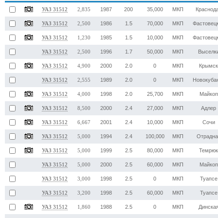
1987
200
35,000
МКП
Краснод
УАЗ 31512
2,835
1986
1.5
70,000
МКП
Фастовец
УАЗ 31512
2,500
1985
1.5
10,000
МКП
Фастовец
УАЗ 31512
1,230
1996
1.7
50,000
МКП
Выселк
УАЗ 31512
2,500
2000
2.0
0
МКП
Крымс
УАЗ 31512
4,900
1989
2.0
0
МКП
Новокуба
УАЗ 31512
2,555
1998
2.0
25,700
МКП
Майкоп
УАЗ 31512
4,000
2000
2.4
27,000
МКП
Адлер
УАЗ 31512
8,500
2001
2.4
10,000
МКП
Сочи
УАЗ 31512
6,667
1994
2.4
100,000
МКП
Отрадна
УАЗ 31512
5,000
1999
2.5
80,000
МКП
Темрю
УАЗ 31512
5,000
2000
2.5
60,000
МКП
Майкоп
УАЗ 31512
5,000
1998
2.5
0
МКП
Туапсе
УАЗ 31512
3,000
1998
2.5
60,000
МКП
Туапсе
УАЗ 31512
3,200
1988
2.5
0
МКП
Динска
УАЗ 31512
1,860