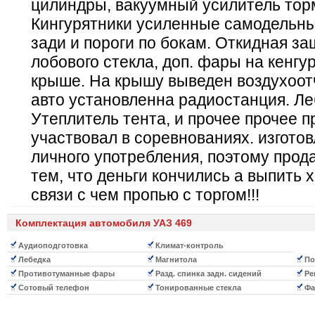
цилиндры, вакуумный усилитель тор
Кингурятники усиленные самодельны
зади и пороги по бокам. Откидная з
лобового стекла, доп. фары на кенгу
крыше. На крышу выведен воздухоот
авто установленна радиостанция. Леб
Утеплитель тента, и прочее прочее п
участвовал в соревнованиях. изготов
личного употребления, поэтому прода
тем, что деньги кончились а выпить х
связи с чем пропью с торгом!!!
Комплектация автомобиля УАЗ 469
Аудиоподготовка
Климат-контроль
Лебедка
Магнитола
По
Противотуманные фары
Разд. спинка задн. сидений
Рег
Сотовый телефон
Тонированные стекла
Фа