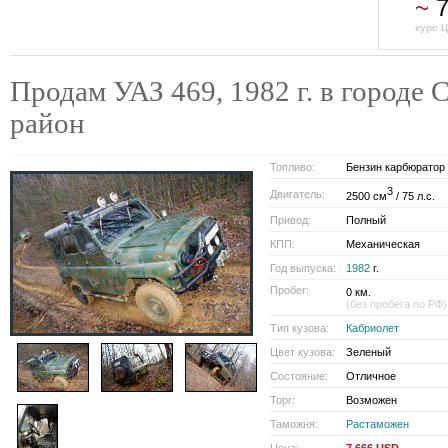
~
7
курс Ц
Продам УАЗ 469, 1982 г. в городе 
район
Топливо:
Бензин карбюратор
3
Двигатель:
2500 см
/ 75 л.с.
Привод:
Полный
КПП:
Механическая
Год выпуска:
1982
г.
Пробег:
0 км.
(без пробега по РФ)
Тип кузова:
Кабриолет
Цвет кузова:
Зеленый
Состояние:
Отличное
Торг:
Возможен
Таможня:
Растаможен