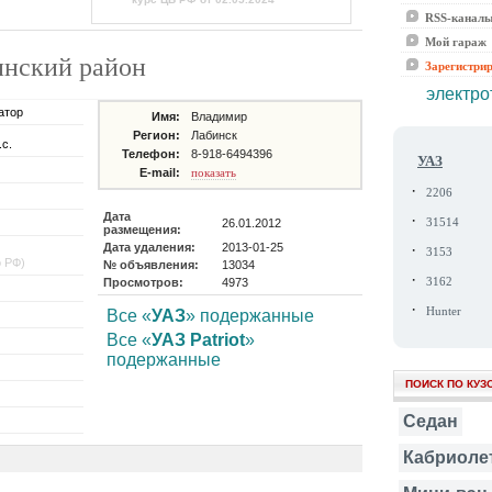
RSS-канал
Мой гараж
бинский район
Зарегистри
электро
атор
Имя:
Владимир
Регион:
Лабинск
.с.
Телефон:
8-918-6494396
УАЗ
E-mail:
показать
·
2206
Дата
·
26.01.2012
31514
размещения:
Дата удаления:
2013-01-25
·
3153
о РФ)
№ объявления:
13034
·
Просмотров:
4973
3162
·
Hunter
Все «
УАЗ
» подержанные
Все «
УАЗ Patriot
»
подержанные
ПОИСК ПО КУЗ
Седан
Кабриоле