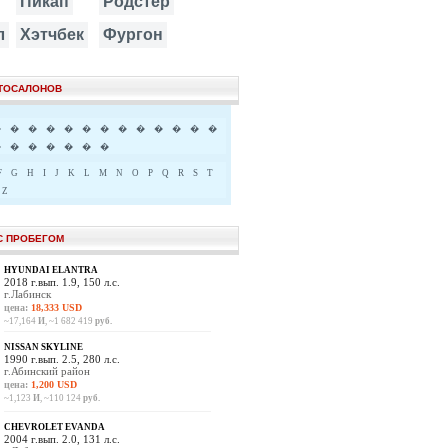
Пикап
Родстер
л
Хэтчбек
Фургон
ВТОСАЛОНОВ
�
�
�
�
�
�
�
�
�
�
�
�
�
�
�
�
�
�
�
�
F
G
H
I
J
K
L
M
N
O
P
Q
R
S
T
Z
С ПРОБЕГОМ
HYUNDAI ELANTRA
2018 г.вып. 1.9, 150 л.с.
г.Лабинск
цена:
18,333 USD
~17,164
И
, ~1 682 419
руб.
NISSAN SKYLINE
1990 г.вып. 2.5, 280 л.с.
г.Абинский район
цена:
1,200 USD
~1,123
И
, ~110 124
руб.
CHEVROLET EVANDA
2004 г.вып. 2.0, 131 л.с.