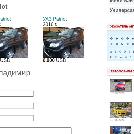
Мини-вэн
iot
Универса
triot
УАЗ Patriot
.
2016 г.
УКАЗАТЕЛЬ А
�
�
�
�
�
�
�
�
A
B
C
D
E
U
V
W
X
Y
USD
6,000
USD
Владимир
АВТОМОБИЛИ 
07.08.2026
07.08.2026