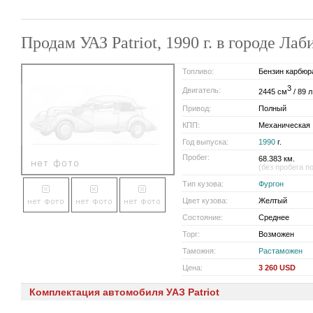
Продам УАЗ Patriot, 1990 г. в городе Ла
Топливо:
Бензин карбюр
3
Двигатель:
2445 см
/ 89 л
Привод:
Полный
КПП:
Механическая
Год выпуска:
1990
г.
Пробег:
68.383 км.
(без пробега п
Тип кузова:
Фургон
Цвет кузова:
Желтый
Состояние:
Среднее
Торг:
Возможен
Таможня:
Растаможен
Цена:
3 260 USD
Комплектация автомобиля УАЗ Patriot