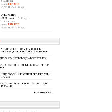
г.Лабинск
цена:
3,805 USD
~3,562
И
, ~349 184
руб.
OPEL ASTRA
2020 г.вып. 1.7, 140 л.с.
г.Северская
цена:
5,970 USD
~5,589
И
, ~547 866
руб.
И
A ОБЪЯВЛЯЕТ О БОЛЬШОМ ПРОРЫВЕ В
БОТКИ ТВЕРДОТЕЛЬНЫХ АККУМУЛЯТОРОВ
 СНОВА СТАНЕТ ГОРОДОМ-ГОСПИТАЛЕМ
УБАНИ ПОЛИЦЕЙСКИЕ ВЗЯЛИ СТАНИЧНИКА-
ОРОВ
АНИЦЕ РОССИИ И ГРУЗИИ НЕСКОЛЬКО ДНЕЙ
 ПРОБКИ
СК-NANO» - МОБИЛЬНЫЙ КОМПЛЕКС ДЛЯ
НЫХ МАШИН
ВСЕ НОВОСТИ...