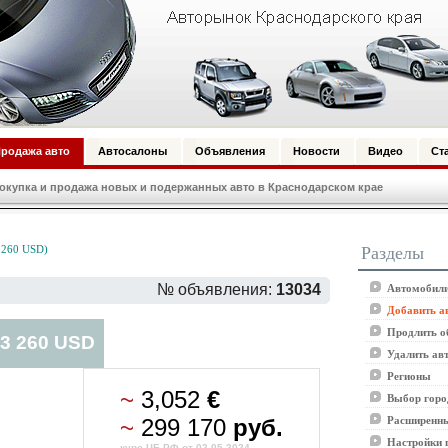
родажа авто
Автосалоны
Объявления
Новости
Видео
Ст
купка и продажа новых и подержанных авто в Краснодарском крае
Разделы
3,260 USD)
№ объявления:
13034
Автомобили
Добавить а
Продлить о
 3 260 USD
Удалить ав
Регионы
~
3,052
€
Выбор горо
~
299 170
руб.
Расширенны
Настройки 
курс ЦБ РФ от 02.05.2024