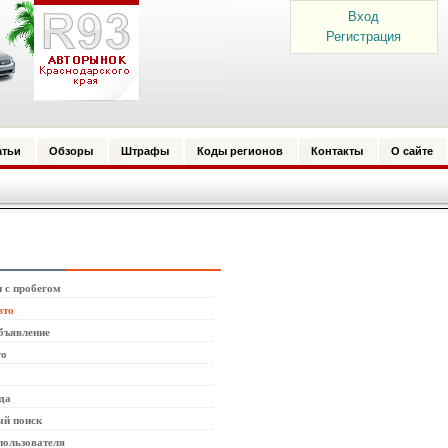
Вход
Регистрация
атьи
Обзоры
Штрафы
Коды регионов
Контакты
О сайте
 с пробегом
вто
бъявление
то
да
й поиск
пользователя