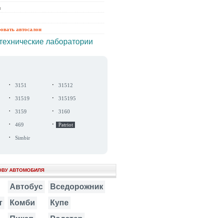
ы
ровать автосалон
технические лаборатории
·
·
3151
31512
·
·
31519
315195
·
·
3159
3160
·
·
469
Patriot
·
Simbir
ОВУ АВТОМОБИЛЯ
Автобус
Вседорожник
т
Комби
Купе