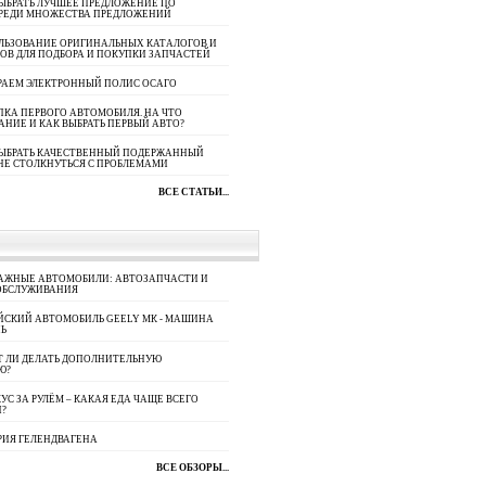
ЫБРАТЬ ЛУЧШЕЕ ПРЕДЛОЖЕНИЕ ПО
СРЕДИ МНОЖЕСТВА ПРЕДЛОЖЕНИЙ
ЛЬЗОВАНИЕ ОРИГИНАЛЬНЫХ КАТАЛОГОВ И
ОВ ДЛЯ ПОДБОРА И ПОКУПКИ ЗАПЧАСТЕЙ
РАЕМ ЭЛЕКТРОННЫЙ ПОЛИС ОСАГО
КА ПЕРВОГО АВТОМОБИЛЯ. НА ЧТО
АНИЕ И КАК ВЫБРАТЬ ПЕРВЫЙ АВТО?
ВЫБРАТЬ КАЧЕСТВЕННЫЙ ПОДЕРЖАННЫЙ
НЕ СТОЛКНУТЬСЯ С ПРОБЛЕМАМИ
ВСЕ СТАТЬИ...
АЖНЫЕ АВТОМОБИЛИ: АВТОЗАПЧАСТИ И
ОБСЛУЖИВАНИЯ
ЙСКИЙ АВТОМОБИЛЬ GEELY МК - МАШИНА
Ь
Т ЛИ ДЕЛАТЬ ДОПОЛНИТЕЛЬНУЮ
Ю?
УС ЗА РУЛЁМ – КАКАЯ ЕДА ЧАЩЕ ВСЕГО
П?
РИЯ ГЕЛЕНДВАГЕНА
ВСЕ ОБЗОРЫ...