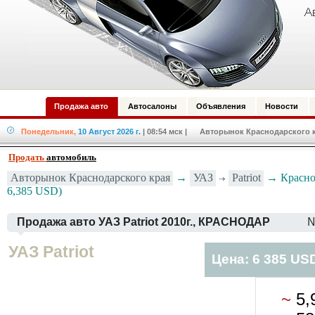
Продажа авто
Автосалоны
Объявления
Новости
Понедельник,
10 Август 2026 г.
| 08:54 мск
| Авторынок Краснодарского кр
Продать
автомобиль
УАЗ
Patriot
Авторынок Краснодарского края
→
→ Краснод
6,385 USD)
Продажа авто УАЗ Patriot 2010г., КРАСНОДАР
№
УАЗ Patriot
Цена: 6 385 US
~
5,