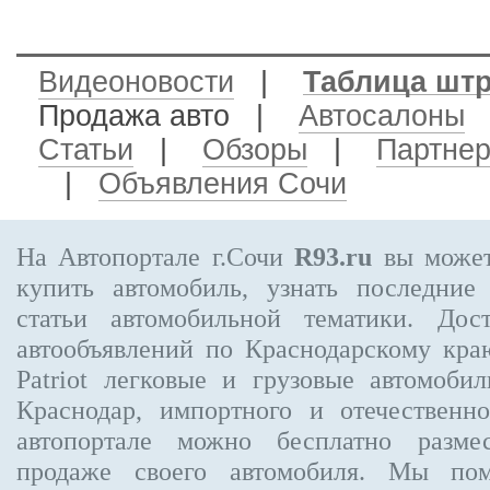
Видеоновости
|
Таблица шт
Продажа авто
|
Автосалоны
Статьи
|
Обзоры
|
Партне
|
Объявления Сочи
На Автопортале г.Сочи
R93.ru
вы может
купить автомобиль, узнать последние
статьи автомобильной тематики. Дос
автообъявлений по Краснодарскому кр
Patriot
легковые и грузовые автомобил
Краснодар, импортного и отечественно
автопортале можно бесплатно
разме
продаже своего автомобиля. Мы п