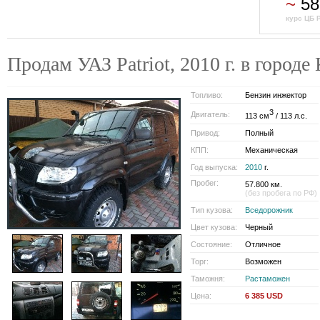
~
58
курс ЦБ 
Продам УАЗ Patriot, 2010 г. в гор
Топливо:
Бензин инжектор
3
Двигатель:
113 см
/ 113 л.с.
Привод:
Полный
КПП:
Механическая
Год выпуска:
2010
г.
Пробег:
57.800 км.
(без пробега по РФ)
Тип кузова:
Вседорожник
Цвет кузова:
Черный
Состояние:
Отличное
Торг:
Возможен
Таможня:
Растаможен
Цена:
6 385 USD