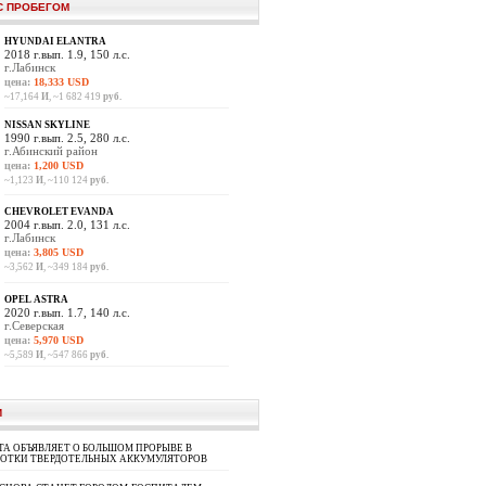
С ПРОБЕГОМ
HYUNDAI ELANTRA
2018 г.вып. 1.9, 150 л.с.
г.Лабинск
цена:
18,333 USD
~17,164
И
, ~1 682 419
руб.
NISSAN SKYLINE
1990 г.вып. 2.5, 280 л.с.
г.Абинский район
цена:
1,200 USD
~1,123
И
, ~110 124
руб.
CHEVROLET EVANDA
2004 г.вып. 2.0, 131 л.с.
г.Лабинск
цена:
3,805 USD
~3,562
И
, ~349 184
руб.
OPEL ASTRA
2020 г.вып. 1.7, 140 л.с.
г.Северская
цена:
5,970 USD
~5,589
И
, ~547 866
руб.
И
A ОБЪЯВЛЯЕТ О БОЛЬШОМ ПРОРЫВЕ В
БОТКИ ТВЕРДОТЕЛЬНЫХ АККУМУЛЯТОРОВ