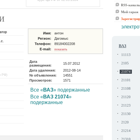
RSS-канал
Мой гараж
ЧИ
Зарегистри
электро
атор
Имя:
антон
Регион:
Дагомыс
.с.
Телефон:
89184002208
ВАЗ
E-mail:
показать
·
11113
Дата
·
15.07.2012
2105
размещения:
Дата удаления:
2012-08-14
·
21074
о РФ)
№ объявления:
14551
·
Просмотров:
1571
21101
·
21108
Все «
ВАЗ
» подержанные
·
Все «
ВАЗ 21074
»
21120
подержанные
·
21123
·
21130
·
2120
·
21214
·
21310