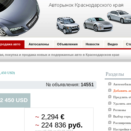
родажа авто
Автосалоны
Объявления
Новости
Видео
Ст
, покупка и продажа новых и подержанных авто в Краснодарском крае
Разделы
,450 USD)
№ объявления:
14551
Автомобили
Добавить а
Продлить о
 2 450 USD
Удалить ав
Регионы
~
2,294
€
Выбор горо
~
224 836
руб.
Расширенны
Настройки 
курс ЦБ РФ от 02.05.2024