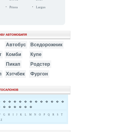
·
·
Priora
Largus
ОВУ АВТОМОБИЛЯ
Автобус
Вседорожник
т
Комби
Купе
Пикап
Родстер
л
Хэтчбек
Фургон
ВТОСАЛОНОВ
�
�
�
�
�
�
�
�
�
�
�
�
�
�
�
�
�
�
�
�
F
G
H
I
J
K
L
M
N
O
P
Q
R
S
T
Z