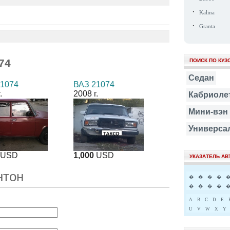
·
Kalina
·
Granta
74
ПОИСК ПО КУЗ
Седан
21074
ВАЗ 21074
.
2008 г.
Кабриоле
Мини-вэн
Универса
USD
1,000
USD
УКАЗАТЕЛЬ А
нтон
�
�
�
�
�
�
�
�
A
B
C
D
E
U
V
W
X
Y