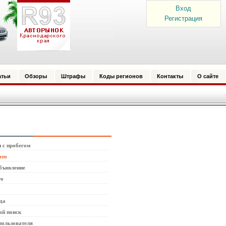
Вход
Регистрация
атьи
Обзоры
Штрафы
Коды регионов
Контакты
О сайте
 с пробегом
вто
бъявление
то
да
й поиск
пользователя