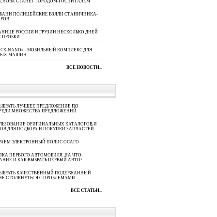
 СНОВА СТАНЕТ ГОРОДОМ-ГОСПИТАЛЕМ
УБАНИ ПОЛИЦЕЙСКИЕ ВЗЯЛИ СТАНИЧНИКА-
ОРОВ
АНИЦЕ РОССИИ И ГРУЗИИ НЕСКОЛЬКО ДНЕЙ
 ПРОБКИ
СК-NANO» - МОБИЛЬНЫЙ КОМПЛЕКС ДЛЯ
НЫХ МАШИН
ВСЕ НОВОСТИ...
ЫБРАТЬ ЛУЧШЕЕ ПРЕДЛОЖЕНИЕ ПО
СРЕДИ МНОЖЕСТВА ПРЕДЛОЖЕНИЙ
ЛЬЗОВАНИЕ ОРИГИНАЛЬНЫХ КАТАЛОГОВ И
ОВ ДЛЯ ПОДБОРА И ПОКУПКИ ЗАПЧАСТЕЙ
РАЕМ ЭЛЕКТРОННЫЙ ПОЛИС ОСАГО
КА ПЕРВОГО АВТОМОБИЛЯ. НА ЧТО
АНИЕ И КАК ВЫБРАТЬ ПЕРВЫЙ АВТО?
ВЫБРАТЬ КАЧЕСТВЕННЫЙ ПОДЕРЖАННЫЙ
НЕ СТОЛКНУТЬСЯ С ПРОБЛЕМАМИ
ВСЕ СТАТЬИ...