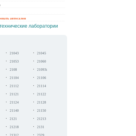
ы
ровать автосалон
технические лаборатории
·
·
21043
21045
·
·
21053
21060
·
·
2108
21093i
·
·
21104
21106
·
·
21112
21114
·
·
21121
21122
·
·
21124
21128
·
·
21140
21150
·
·
2121
21213
·
·
21218
2131
·
·
21312
2329