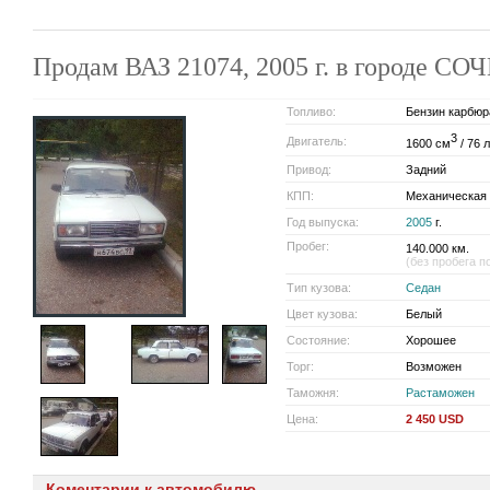
Продам ВАЗ 21074, 2005 г. в городе СО
Топливо:
Бензин карбюр
3
Двигатель:
1600 см
/ 76 л
Привод:
Задний
КПП:
Механическая
Год выпуска:
2005
г.
Пробег:
140.000 км.
(без пробега п
Тип кузова:
Седан
Цвет кузова:
Белый
Состояние:
Хорошее
Торг:
Возможен
Таможня:
Растаможен
Цена:
2 450 USD
Коментарии к автомобилю