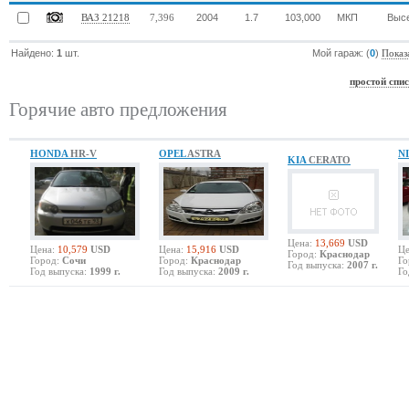
2004
1.7
103,000
МКП
Выс
ВАЗ 21218
7,396
Найдено:
1
шт.
Мой гараж: (
0
)
Показ
простой спи
Горячие авто предложения
HONDA
HR-V
OPEL
ASTRA
N
KIA
CERATO
Цена:
13,669
USD
Цена:
10,579
USD
Цена:
15,916
USD
Це
Город:
Краснодар
Город:
Сочи
Город:
Краснодар
Го
Год выпуска:
2007 г.
Год выпуска:
1999 г.
Год выпуска:
2009 г.
Го